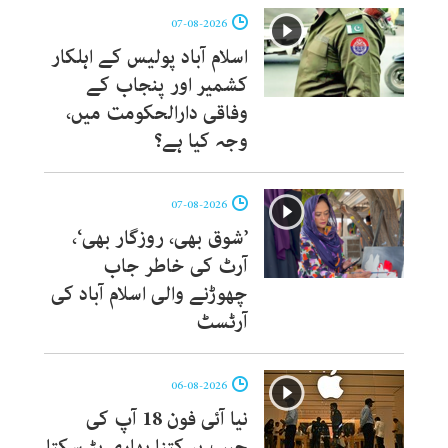
07-08-2026
اسلام آباد پولیس کے اہلکار
کشمیر اور پنجاب کے
وفاقی دارالحکومت میں،
وجہ کیا ہے؟
07-08-2026
’شوق بھی، روزگار بھی‘،
آرٹ کی خاطر جاب
چھوڑنے والی اسلام آباد کی
آرٹسٹ
06-08-2026
نیا آئی فون 18 آپ کی
جیب پر کتنا بھاری پڑ سکتا