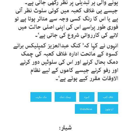
ہونے والی ہر تبدیلی پر نظر رکھی جاتی ہے۔
جیسے ہی غلاف کعبہ میں کوئی سلوٹ نظر آتی
ہے یا اس کا رنگ کسی وجہ سے متاثر ہوتا ہے تو
فوری طور پراسے اس کی اپنی اصلی حالت میں
لانے کی کارروائی شروع کی جاتی ہے‘۔
انہوں نے کہا کہ’ کنگ عبدالعزیز کمپلیکس برائے
کسوہ کے ماتحت ادارہ غلاف کعبہ کی چمک
دمک بحال کرنے اور اس کی سلوٹیں دور کرنے
اور رفو کرنے جیسے کاموں کے لیے نظام
الاوقات مقرر کیے ہوئے ہے‘۔
غلاف کعبہ
کسوہ
چمک دمک
مکہ مکرمہ
اردونیوز
UrduNews
شیئر: