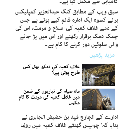
کامیابی سے مکمل کیا ہے۔
سبق ویب کے مطابق کنگ عبدالعزیز کمپلیکس
برائے کسوہ ایک ادارہ قائم کیے ہوئے ہے جس
کے ذمے غلاف کعبہ کی اصلاح و مرمت، اس کی
چمک دمک برقرار رکھنے اور اس میں پڑ جانے
والی سلوٹیں دور کرنے کا کام ہے۔
مزید پڑھیں
غلاف کعبہ کی دیکھ بھال کس
طرح ہوتی ہے؟
ماہ صیام کی تیاریوں کے ضمن
میں غلاف کعبہ کی مرمت کا کام
مکمل
ادارے کے انچارج فہد بن حضیض الجابری نے
بتایا کہ’ چوبیس گھنٹے غلاف کعبہ میں رونما