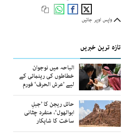
واپس اوپر جائیں
تازہ ترین خبریں
الباحہ میں نوجوان
خطاطوں کی رہنمائی کے
لیے ’عرش الحرف‘ فورم
حائل ریجن کا ’جبلِ
ابوالھول‘، منفرد چٹانی
ساخت کا شاہکار