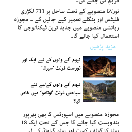
فراہم کی جائے گی۔
نورلانا منصوبے کے تحت ساحل پر 711 لکژری
فلیٹس اور بنگلے تعمیر کیے جائیں گے ۔ مجوزہ
رہائشی منصوبے میں جدید ترین ٹیکنالوجی کا
استعمال کیا جائے گا۔
مزید پڑھیں
نیوم آنے والوں کے لیے ایک اور
ٹورسٹ فرنٹ ’سیرانا‘
نیوم آنے والوں کےلیے نئے
سیاحتی فرنٹ ’اوتامو‘ میں خاص
کیا؟
مجوزہ منصوبے میں اسپورٹس کا بھی بھرپور
بندوبست کیا جائے گا جس کے تحت ایک 18
ہولز کا گولف کورٹ اور پولو گراونڈ کے لیے