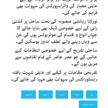
عالمی معیار کی واٹراسپورٹس کی سہولت بھی
فراہم کی جائے گی۔
نورلانا رہائشی منصوبہ کے تحت ساحل پر کشتی
رانی کے لیے خصوصی ڈیک بھی بنایا جائے گا
جہاں انواع و اقسام کی موٹربوٹس ہوں گی جن
سے وہاں رہنے والے لطف اندوز ہوسکیں گے۔
ساحلی تفریح کے لیے خصوصی انتظامات کیے
جائیں گے جو عصر حاضر کے تمام تقاضوں سے
مزین ہوں گے۔
تفریحی مقامات پر کیفے اور عالمی شہرت یافتہ
ریسٹورانٹس کی سہولت بھی مہیا کی جائے گی۔
نیوم
نورلانا
تعمیر
منصوبہ
اردونیوز
urdu news