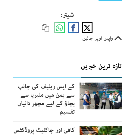
شیئر:
واپس اوپر جائیں
تازہ ترین خبریں
کے ایس ریلیف کی جانب
سے یمن میں ملیریا سے
بچاؤ کے لیے مچھر دانیاں
تقسیم
کافی اور چاکلیٹ پروڈکٹس