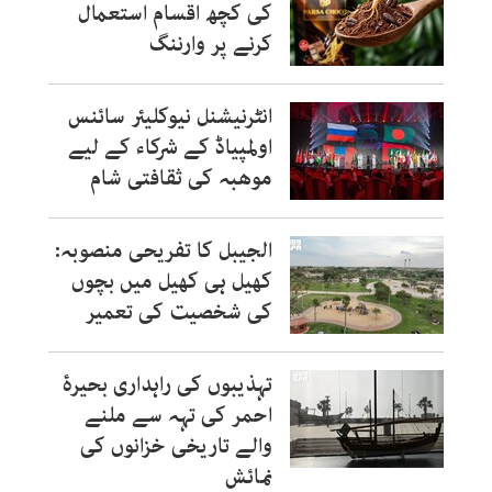
کی کچھ اقسام استعمال
کرنے پر وارننگ
انٹرنیشنل نیوکلیئر سائنس
اولمپیاڈ کے شرکاء کے لیے
موھبہ کی ثقافتی شام
الجیبل کا تفریحی منصوبہ:
کھیل ہی کھیل میں بچوں
کی شخصیت کی تعمیر
تہذیبوں کی راہداری بحیرۂ
احمر کی تہہ سے ملنے
والے تاریخی خزانوں کی
نمائش