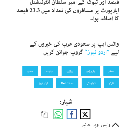
فیصد اور تبوک کے امیر سلطان انٹرنیشنل
ایئرپورٹ پر مسافروں کی تعداد میں 23.3 فیصد
کا اضافہ ہوا۔
واٹس ایپ پر سعودی عرب کی
خبروں کے
لیے
”
اردو نیوز
“
گروپ جوائن کریں
مسافر
ایئرپورٹس
پروازیں
طیارے
سامان
کارگو
کارکردگی
UrduNews
اردو نیوز
شیئر:
واپس اوپر جائیں