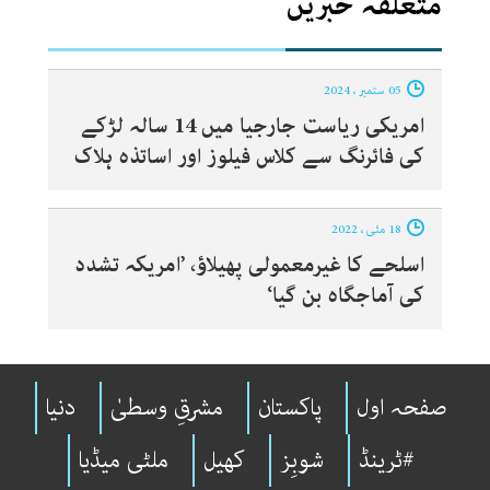
متعلقہ خبریں
05 ستمبر ، 2024
امریکی ریاست جارجیا میں 14 سالہ لڑکے
کی فائرنگ سے کلاس فیلوز اور اساتذہ ہلاک
18 مئی ، 2022
اسلحے کا غیرمعمولی پھیلاؤ، ’امریکہ تشدد
کی آماجگاہ بن گیا‘
صفحہ اول
پاکستان
مشرقِ وسطیٰ
دنیا
#ٹرینڈ
شوبِز
کھیل
ملٹی میڈیا