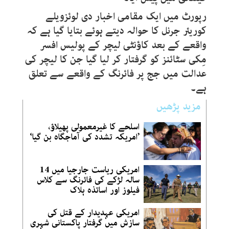
رپورٹ میں ایک مقامی اخبار دی لوئزویلے
کوریئر جرنل کا حوالہ دیتے ہوئے بتایا گیا ہے کہ
واقعے کے بعد کاؤنٹی لیچر کے پولیس افسر
مِکی سٹائنز کو گرفتار کر لیا گیا جن کا لیچر کی
عدالت میں جج پر فائرنگ کے واقعے سے تعلق
ہے۔
مزید پڑھیں
اسلحے کا غیرمعمولی پھیلاؤ،
’امریکہ تشدد کی آماجگاہ بن گیا‘
امریکی ریاست جارجیا میں 14
سالہ لڑکے کی فائرنگ سے کلاس
فیلوز اور اساتذہ ہلاک
امریکی عہدیدار کے قتل کی
سازش میں گرفتار پاکستانی شہری