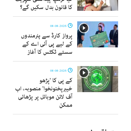
کا قانون بدل سکیں گے؟
08-08-2026
پرواز کارڈ سے ہنرمندوں
کے لیے پی آئی اے کے
سستے ٹکٹس کا آغاز
08-08-2026
کے پی کا 'پڑھو
خیبرپختونخوا' منصوبہ، اب
آف لائن موبائل پر پڑھائی
ممکن