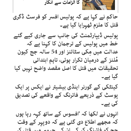
کا الزامات سے انکار
حاکم نے کہا ہے کہ پولیس افسر کو فرسٹ ڈگری
قتل کا ملزم ٹھہرایا گیا ہے۔
پولیس ڈیپارٹمنٹ کی جانب سے جاری کیے گئے
خط میں
پولیس کے ترجمان کا کہنا ہے کہ
عدالت میں
مِکی
سٹائنز اور 54 سالہ جج کیون
مُلنز کے درمیان تکرار ہوئی، تاہم ابتدائی
تحقیقات میں قتل کا اصل مقصد واضح نہیں کیا
گیا ہے۔
کینٹکی کے گورنر اینڈی بیشیئر نے ایکس پر ایک
پوسٹ کے ذریعے فائرنگ کے واقعے کی تصدیق
کی ہے۔
انہوں نے لکھا کہ ’افسوس کے ساتھ کہہ رہا ہوں
کہ مجھے اطلاع دی گئی ہے کہ دوپہر کے وقت
جج کو فائرنگ کر کے ان کے چیمبر میں قتل کر