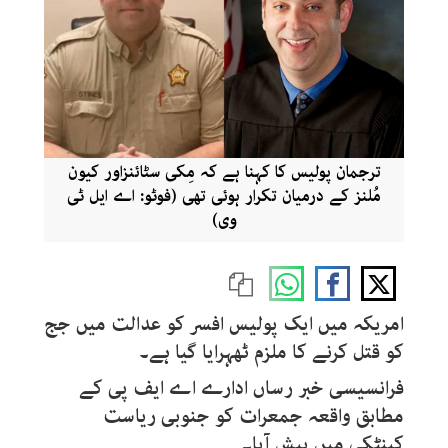
ترجمان پولیس کا کہنا ہے کہ مِکی سٹائنزاور کیون
مُلنز کے درمیان تکرار ہوئی تھی (فوٹو: اے ایل ٹی
وی)
امریکہ میں ایک پولیس افسر کو عدالت میں جج
کو قتل کرنے کا ملزم ٹھہرایا گیا ہے۔
فرانسیسی خبر رساں ادارے اے ایف پی کے
مطابق واقعہ جمعرات کو جنوبی ریاست
کینٹکی میں پیش آیا۔