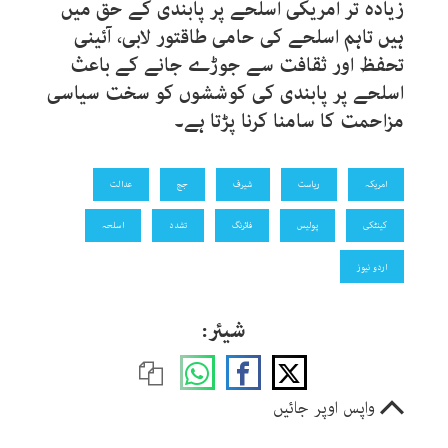
زیادہ تر امریکی اسلحے پر پابندی کے حق میں
ہیں تاہم اسلحے کی حامی طاقتور لابی، آئینی
تحفظ اور ثقافت سے جوڑے جانے کے باعث
اسلحے پر پابندی کی کوششوں کو سخت سیاسی
مزاحمت کا سامنا کرنا پڑتا ہے۔
امریکہ
ریاست
شیرف
جج
عدالت
کینٹکی
پولیس
فائرنگ
تشدد
اسلحہ
اردو نیوز
شیئر:
واپس اوپر جائیں