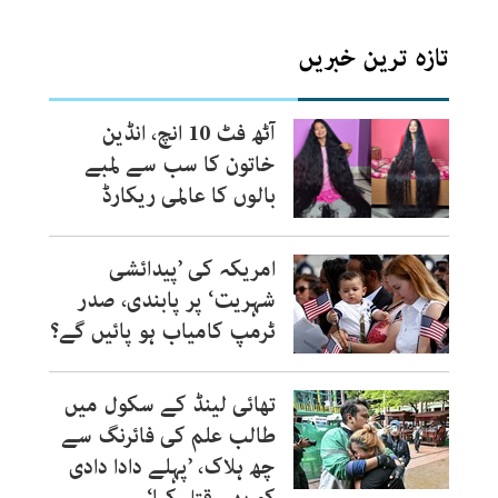
تازہ ترین خبریں
آٹھ فٹ 10 انچ، انڈین
خاتون کا سب سے لمبے
بالوں کا عالمی ریکارڈ
امریکہ کی ’پیدائشی
شہریت‘ پر پابندی، صدر
ٹرمپ کامیاب ہو پائیں گے؟
تھائی لینڈ کے سکول میں
طالب علم کی فائرنگ سے
چھ ہلاک، ’پہلے دادا دادی