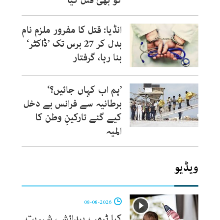
کو بھی قتل کیا‘
انڈیا: قتل کا مفرور ملزم نام
بدل کر 27 برس تک ’ڈاکٹر‘
بنا رہا، گرفتار
’ہم اب کہاں جائیں؟‘
برطانیہ سے فرانس بے دخل
کیے گئے تارکینِ وطن کا
المیہ
ویڈیو
08-08-2026
کیا ٹرمپ پیدائشی شہریت