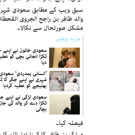
سبق ویب کے مطابق سعودی شہری م
مشکل صورتحال سے نکالا۔
مزید پڑھیں
سعودی خاتون نے اپنے ج
ٹکڑا انجانی بچی کو عطی
دیا
’انسانی ہمدردی‘ سعودی
شہری نے اپنے جگر کا ٹک
بھتیجے کو عطیہ کردیا
سعودی لڑکی نے اپنے جگ
ٹکڑا دے کر والد کی جان
بچالی
فیصلہ کیا۔
مبارک بن ظافر کا کہنا تھا اللہ کا