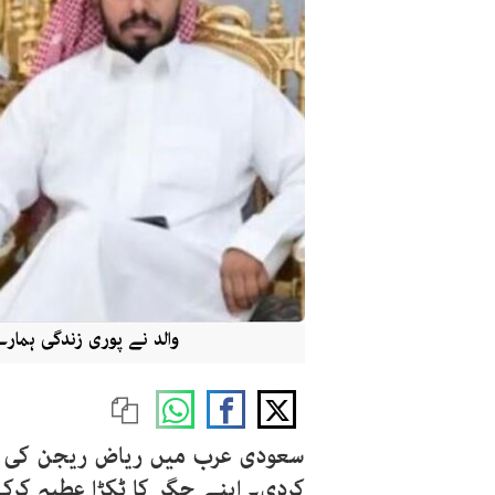
والد نے پوری زندگی ہم
سعودی عرب میں ریاض ریجن کی گو
کردی۔ اپنے جگر کا ٹکڑا عطیہ کرک