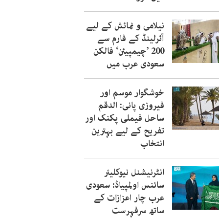
نیلامی و نمائش کے لیے
آئرلینڈ کے فارم سے
200 ’چیمپیئن‘ فالکن
سعودی عرب میں
خوشگوار موسم اور
فیروزی پانی: الدقم
ساحل فیملی پکنک اور
تفریح کے لیے بہترین
انتخاب
انٹرنیشنل نیوکلیئر
سائنس اولمپیاڈ: سعودی
عرب چار اعزازات کے
ساتھ سرفہرست