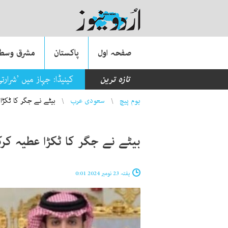
صفحہ اول
پاکستان
مشرق وسطی
تازہ ترین
کینیڈا: جہاز میں ’شرار
You are here
ہوم پیچ
سعودی عرب
بیٹے نے جگر کا ٹکڑا
بیٹے نے جگر کا ٹکڑا عطیہ کر
ہفتہ 23 نومبر 2024 0:01