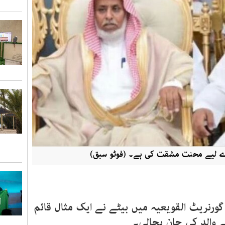
ارے لیے محنت مشقت کی ہے۔ (فوٹو سبق)
رنریٹ القویعیہ میں بیٹے نے ایک مثال قائم
ے والد کی جان بچالی۔