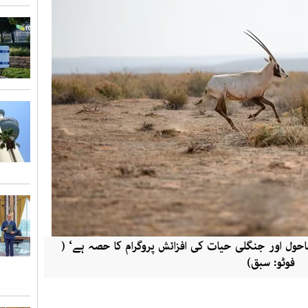
ماحول اور جنگلی حیات کی افزائش پروگرام کا حصہ ہے‘ (
فوٹو: سبق)