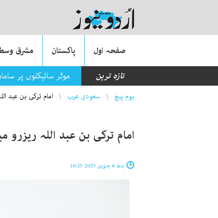
صفحہ اول
پاکستان
مشرق وسطی
تازہ ترین
موٹر سائیکلوں پر سام
You are here
ہوم پیچ
سعودی عرب
امام ترکی بن عبد اللہ ریزرو میں 95 نا
امام ترکی بن عبد اللہ ریزرو میں 95 نایاب جانور چھوڑ دی
بدھ 8 جنوری 2025 10:25