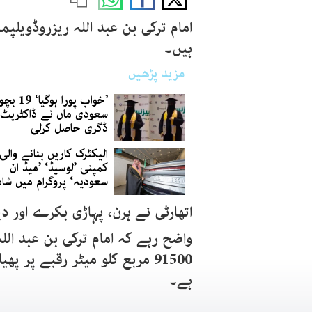
ہیں۔
مزید پڑھیں
’خواب پورا ہو
سعودی ماں نے ڈاکٹریٹ
ڈگری حاصل کرلی
الیکٹرک کاریں بنانے والی
کمپنی ’لوسیڈ‘ ’میڈ ان
سعودیہ‘ پروگرام میں شا
اتھارٹی نے ہرن، پہاڑی بکرے اور د
واضح رہے کہ امام ترکی بن عبد ا
91500 مربع کلو میٹر رقبے پر پ
ہے۔