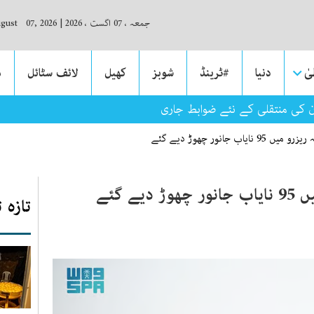
جمعہ ، 07 اگست ، 2026
|
ugust 07, 2026
ٰ
دنیا
#ٹرینڈ
شوبز
کھیل
لائف سٹائل
م
ان کی منتقلی کے نئے ضوابط جاری
یاب جانور چھوڑ دیے گئے
ے گئے
تازہ 