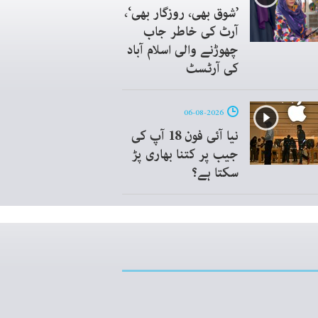
’شوق بھی، روزگار بھی‘،
آرٹ کی خاطر جاب
چھوڑنے والی اسلام آباد
کی آرٹسٹ
06-08-2026
نیا آئی فون 18 آپ کی
جیب پر کتنا بھاری پڑ
سکتا ہے؟