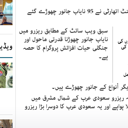
امام ترکی بن عبد اللہ ریزروڈویلپمنٹ اتھارٹی نے 95 نایاب جانور چھوڑے گئے
سبق ویب سائٹ کے مطابق ریزرو میں
نایاب جانور چھوڑنا قدرتی ماحول اور
گیا‘ 19 بچوں کی
ویڈیو
 کی
جنگلی حیات افزائش پروگرام کا حصہ
ہے۔
مل
یگر أنواع کے جانور چھوڑے ہیں۔
للہ ریزرو سعودی عرب کے شمال مشرق میں
ھیلا ہواہے اور یہ سعودی عرب کا دوسرا بڑا ریزرو