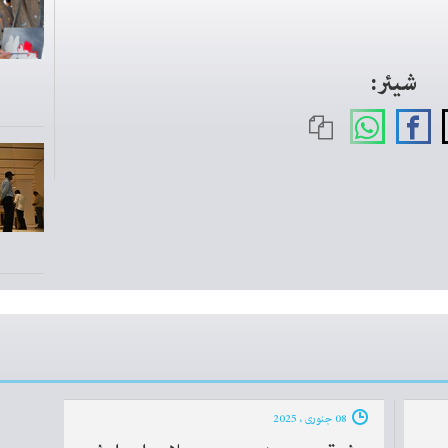
شیئر:
08 جنوری ، 2025