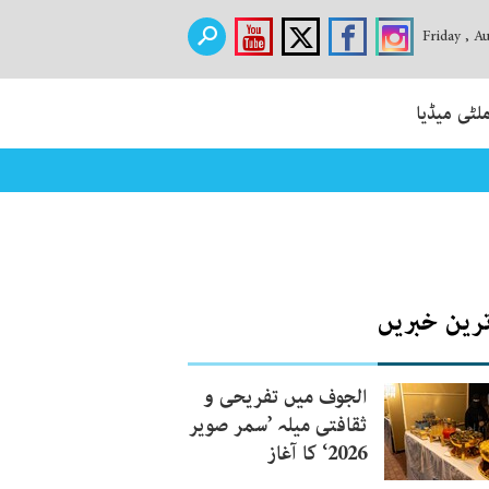
Friday , A
لٹی میڈیا
ترین خبریں
الجوف میں تفریحی و
ثقافتی میلہ ’سمر صویر
2026‘ کا آغاز