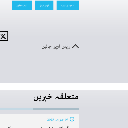
سعودی عرب
اردو نیوز
نایاب جانور
واپس اوپر جائیں
متعلقہ خبریں
07 جنوری ، 2025