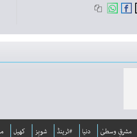
مشرقِ وسطیٰ
دنیا
#ٹرینڈ
شوبِز
کھیل
مل