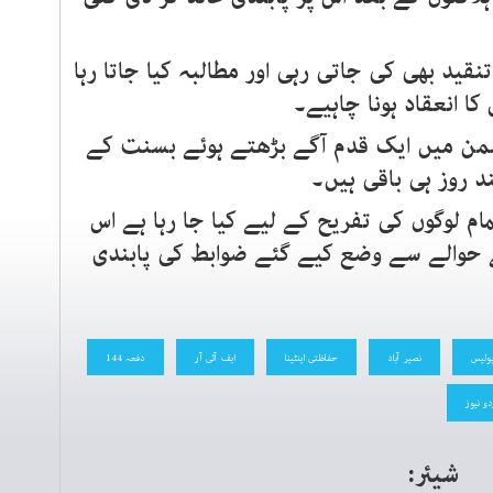
د بھی کی جاتی رہی اور مطالبہ کیا جاتا رہا
 انعقاد ہونا چاہیے۔
ن میں ایک قدم آگے بڑھتے ہوئے بسنت کے
ند روز ہی باقی ہیں۔
مام لوگوں کی تفریح کے لیے کیا جا رہا ہے اس
 حوالے سے وضع کیے گئے ضوابط کی پابندی
ولیس
نصیر آباد
حفاظتی اینٹینا
ایف آئی آر
دفعہ 144
دو نیوز
شیئر: