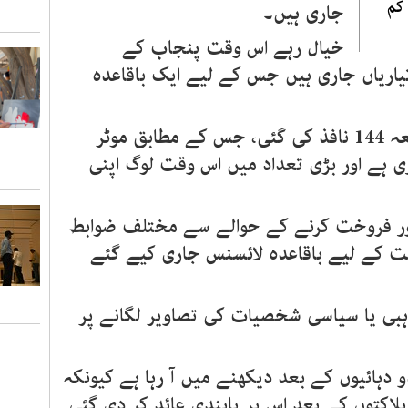
 کم
جاری ہیں۔
خیال رہے اس وقت پنجاب کے
یاریاں جاری ہیں جس کے لیے ایک باقاعدہ
اور اسی کے تحت ہی شہر میں دفعہ 144 نافذ کی گئی، جس کے مطابق موٹر
ری ہے اور بڑی تعداد میں اس وقت لوگ اپنی
ور فروخت کرنے کے حوالے سے مختلف ضوابط
ت کے لیے باقاعدہ لائسنس جاری کیے گئے
بی یا سیاسی شخصیات کی تصاویر لگانے پر
دو دہائیوں کے بعد دیکھنے میں آ رہا ہے کیونکہ
لاکتوں کے بعد اس پر پابندی عائد کر دی گئی