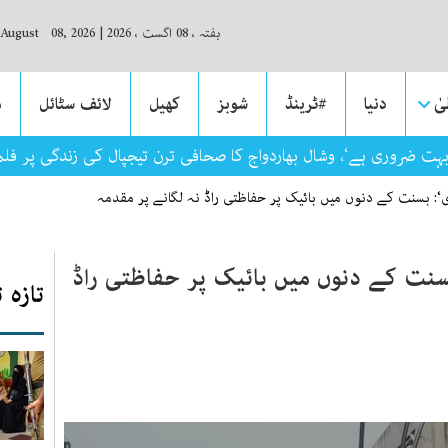
ہفتہ ، 08 اگست ، 2026
|
 August 08, 2026
ٰ
دنیا
#ٹرینڈ
شوبز
کھیل
لائف سٹائل
م
بہت ضروری ہے‘، وشال بھاردواج کا صحافی ترن تیجپال کی زندگی پر فلم ب
زی‘: بسنت کے دنوں میں بائیک پر حفاظتی راڈ
تازہ 