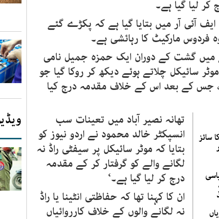
کر لیا گیا ہے۔
90%
 آئی آر میں بتایا گیا ہے کہ پکڑے گئے
 فردوس مارکیٹ کا رہائشی ہے۔
قے میں گشت کے دوران ایک حمزہ جمیل نامی
ٹر سائیکل چلاتے ہوئے دیکھ کر روکا گیا جو
رزی تھی، جس کے بعد اس کے خلاف مقدمہ درج کیا
ویڈیو
تھانہ نصیر آباد میں تعینات سب
انسپکٹر خالد محمود نے اردو نیوز کو
 سائز
بتایا کہ موٹر سائیکل پر سیفٹی راڈ نہ
لگانے والے کو گرفتار کر کے مقدمہ
اسی
درج کر لیا گیا ہے۔‘
ان کا کہنا تھا کہ حفاظتی انٹینا یا راڈ
نہ لگانے والوں کے خلاف کارروائیاں
اں