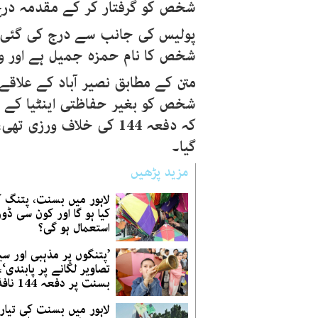
شخص کو گرفتار کر کے مقدمہ درج 
پولیس کی جانب سے درج کی گئی ایف
شخص کا نام حمزہ جمیل ہے اور وہ
متن کے مطابق نصیر آباد کے علا
شخص کو بغیر حفاظتی اینٹیا کے مو
کہ دفعہ 144 کی خلاف و
گیا۔
مزید پڑھیں
لاہور میں بسنت، پتنگ کا
کیا ہو گا اور کون سی ڈور
استعمال ہو گی؟
’پتنگوں پر مذہبی اور سی
تصاویر لگانے پر پابندی‘،
بسنت پر دفعہ 144 نافذ
لاہور میں بسنت کی تیاری