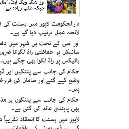
اور لانگ ویک اینڈ، ’مال
جبکہ طلب زیادہ ہے‘
دارالحکومت لاہور میں بسنت کی ت
لائحہ عمل ترتیب دیا گیا ہے۔
سائیکل پر حفاظتی راڈ لگوانا ضرو
بائیکس پر راڈ لگوا بھی چکے ہیں۔
حکام کی جانب سے پتنگیں اور ڈ
وضع کیے گئے اور سامان کی فروخ
ہیں۔
حکام کی جانب سے پتنگوں پر مذہ
بھی پابندی عائد کی گئی ہے۔
لاہور میں بسنت کا انعقاد تقریباً 
گلے پر ڈور پھرنے کے واقعات سے ہ