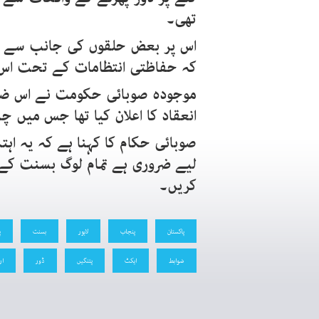
تھی۔
اس پر بعض حلقوں کی جانب سے تنقی
کہ حفاظتی انتظامات کے تحت اس کا
موجودہ صوبائی حکومت نے اس ضم
انعقاد کا اعلان کیا تھا جس میں چ
صوبائی حکام کا کہنا ہے کہ یہ اہت
لیے ضروری ہے تمام لوگ بسنت کے
کریں۔
پاکستان
پنجاب
لاہور
بسنت
پ
ضوابط
ایکٹ
پتنگیں
ڈور
ار