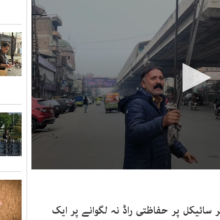
0
seconds
of
2
minutes,
 سائیکل پر حفاظتی راڈ نہ لگوانے پر ایک
38
seconds
Volume