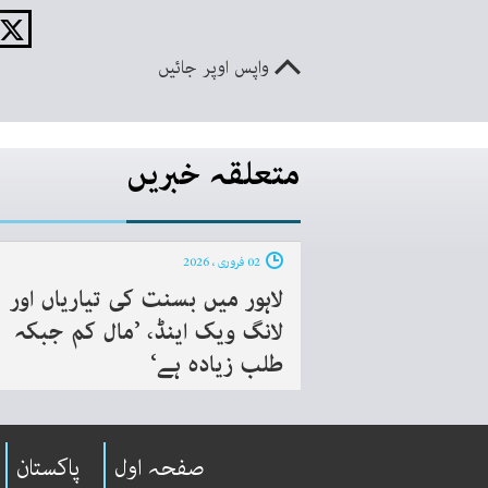
واپس اوپر جائیں
متعلقہ خبریں
02 فروری ، 2026
لاہور میں بسنت کی تیاریاں اور
لانگ ویک اینڈ، ’مال کم جبکہ
طلب زیادہ ہے‘
صفحہ اول
پاکستان