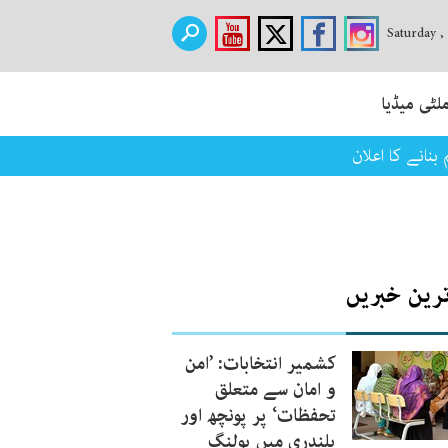
Saturday ,
لٹی میڈیا
نانے کا اعلان
ترین خبریں
کشمیر انتخابات: ’امن
و امان سے متعلق
تحفظات‘ پر پونچھ اور
پلندری میں پولنگ