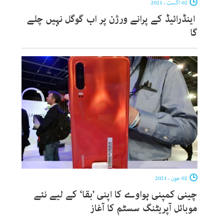
02 اگست ، 2021
اینڈرائیڈ کے پرانے ورژن پر اب گوگل نہیں چلے
گا
02 جون ، 2021
چینی کمپنی ہواوے کا اپنی ’بقا‘ کے لیے نئے
موبائل آپریٹنگ سسٹم کا آغاز