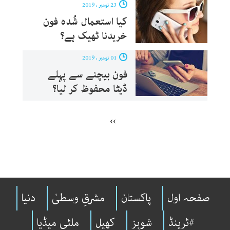
23 نومبر ، 2019
کیا استعمال شُدہ فون
خریدنا ٹھیک ہے؟
01 نومبر ، 2019
فون بیچنے سے پہلے
ڈیٹا محفوظ کر لیا؟
››
صفحہ اول
پاکستان
مشرقِ وسطیٰ
دنیا
#ٹرینڈ
شوبِز
کھیل
ملٹی میڈیا