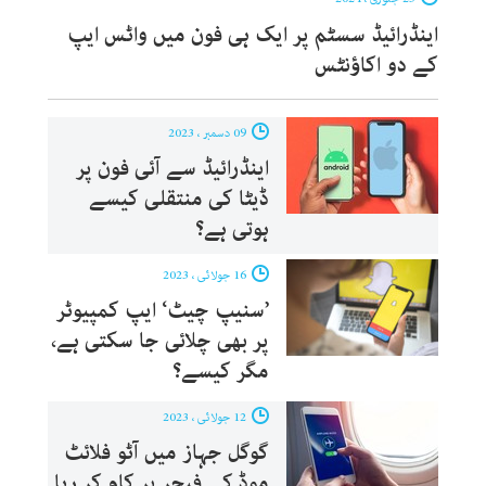
اینڈرائیڈ سسٹم پر ایک ہی فون میں واٹس ایپ
کے دو اکاؤنٹس
09 دسمبر ، 2023
اینڈرائیڈ سے آئی فون پر
ڈیٹا کی منتقلی کیسے
ہوتی ہے؟
16 جولائی ، 2023
’سنیپ چیٹ‘ ایپ کمپیوٹر
پر بھی چلائی جا سکتی ہے،
مگر کیسے؟
12 جولائی ، 2023
گوگل جہاز میں آٹو فلائٹ
موڈ کے فیچر پر کام کر رہا