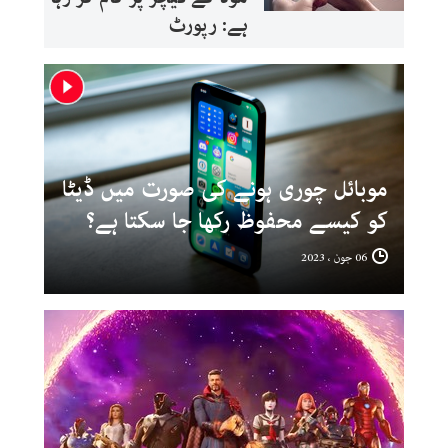
ہے: رپورٹ
موبائل چوری ہونے کی صورت میں ڈیٹا
کو کیسے محفوظ رکھا جا سکتا ہے؟
06 جون ، 2023