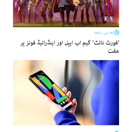
06 مئی ، 2022
’فورٹ نائٹ‘ گیم اب ایپل اور اینڈرائیڈ فونز پر
مفت