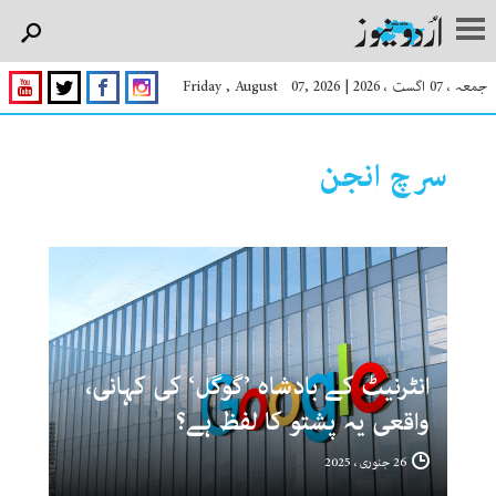
جمعہ ، 07 اگست ، 2026
|
Friday , August 07, 2026
سرچ انجن
انٹرنیٹ کے بادشاہ ’گوگل‘ کی کہانی،
واقعی یہ پشتو کا لفظ ہے؟
26 جنوری ، 2025