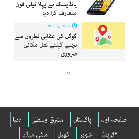
یانڈیسک نے پہلا ٹیلی فون
متعارف کرا دیا‎
22 اگست ، 2018
گوگل کی عقابی نظروں سے
بچنے کیلئے نقل مکانی
ضروری
››
صفحہ اول
پاکستان
مشرقِ وسطیٰ
دنیا
#ٹرینڈ
شوبِز
کھیل
ملٹی میڈیا