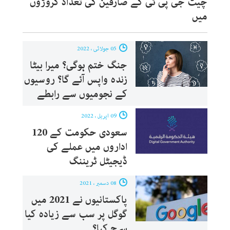
چیٹ جی پی ٹی کے صارفین کی تعداد کروڑوں
میں
05 جولائی ، 2022
جنگ ختم ہوگی؟ میرا بیٹا
زندہ واپس آئے گا؟ روسیوں
کے نجومیوں سے رابطے
09 اپریل ، 2022
سعودی حکومت کے 120
اداروں میں عملے کی
ڈیجیٹل ٹریننگ
08 دسمبر ، 2021
پاکستانیوں نے 2021 میں
گوگل پر سب سے زیادہ کیا
سرچ کیا؟