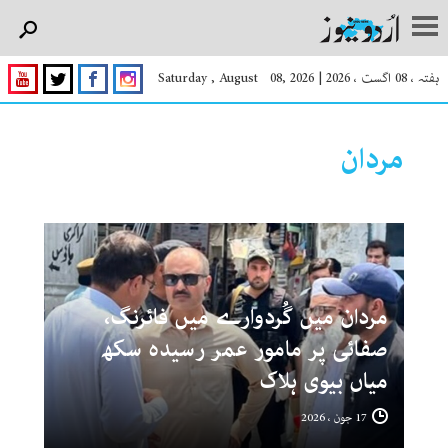
ہفتہ ، 08 اگست ، 2026
|
Saturday , August 08, 2026
مردان
مردان میں گُردوارے میں فائرنگ،
صفائی پر مامور عمر رسیدہ سکھ
میاں بیوی ہلاک
17 جون ، 2026