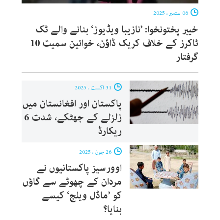
06 ستمبر ، 2025
خیبر پختونخوا: ’نازیبا ویڈیوز‘ بنانے والے ٹک
ٹاکرز کے خلاف کریک ڈاؤن، خواتین سمیت 10
گرفتار
31 اگست ، 2025
پاکستان اور افغانستان میں
زلزلے کے جھٹکے، شدت 6
ریکارڈ
26 جون ، 2025
اوورسیز پاکستانیوں نے
مردان کے چھوٹے سے گاؤں
کو ’ماڈل ویلج‘ کیسے
بنایا؟