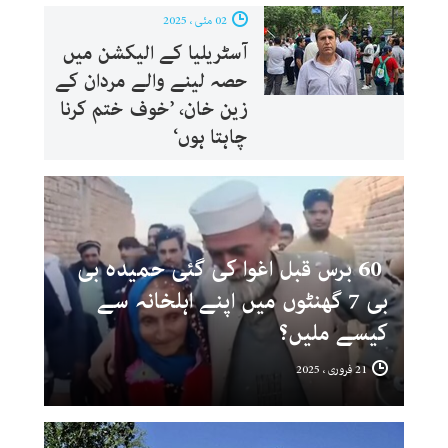
02 مئی ، 2025
آسٹریلیا کے الیکشن میں
حصہ لینے والے مردان کے
زین خان، ’خوف ختم کرنا
چاہتا ہوں‘
60 برس قبل اغوا کی گئی حمیدہ بی
بی 7 گھنٹوں میں اپنے اہلخانہ سے
کیسے ملیں؟
21 فروری ، 2025