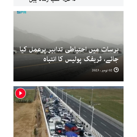
برسات میں احتیاطی تدابیر پرعمل کیا
جائے، ٹریفک پولیس کا انتباہ
02 نومبر ، 2023