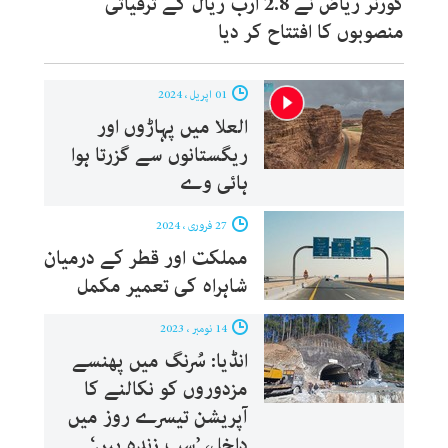
گورنر ریاض نے 2.8 ارب ریال کے ترقیاتی
منصوبوں کا افتتاح کر دیا
01 اپریل ، 2024
العلا میں پہاڑوں اور
ریگستانوں سے گزرتا ہوا
ہائی وے
27 فروری ، 2024
مملکت اور قطر کے درمیان
شاہراہ کی تعمیر مکمل
14 نومبر ، 2023
انڈیا: سُرنگ میں پھنسے
مزدوروں کو نکالنے کا
آپریشن تیسرے روز میں
داخل، ’سب زندہ ہیں‘