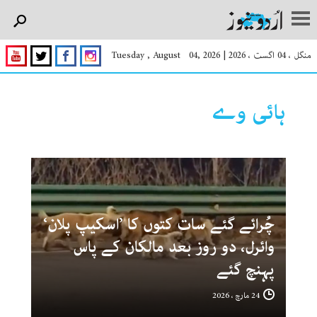
منگل ، 04 اگست ، 2026
|
Tuesday , August 04, 2026
ہائی وے
چُرائے گئے سات کتوں کا ’اسکیپ پلان‘
وائرل، دو روز بعد مالکان کے پاس
پہنچ گئے
24 مارچ ، 2026