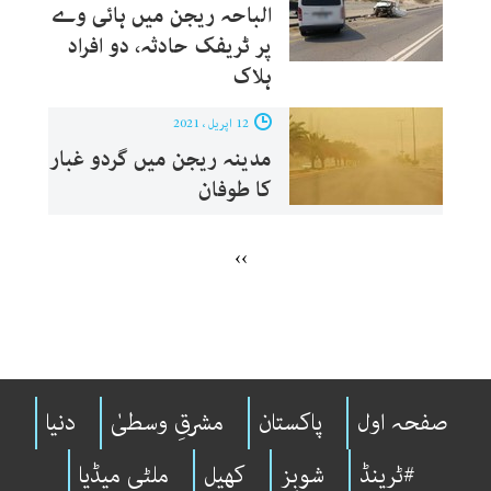
الباحہ ریجن میں ہائی وے
پر ٹریفک حادثہ، دو افراد
ہلاک
12 اپریل ، 2021
مدینہ ریجن میں گردو غبار
کا طوفان
››
صفحہ اول
پاکستان
مشرقِ وسطیٰ
دنیا
#ٹرینڈ
شوبِز
کھیل
ملٹی میڈیا