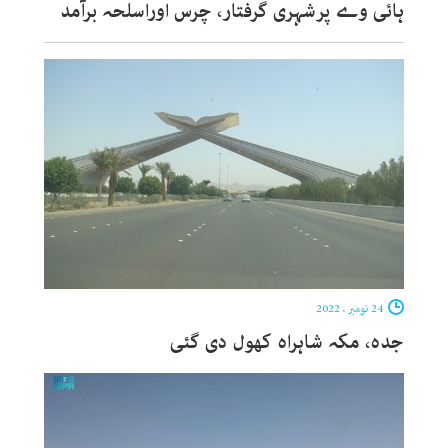
ہائی وے پرشہری گرفتار، چرس اوراسلحہ برآمد
24 نومبر ، 2022
جدہ، مکہ شاہراہ کھول دی گئی