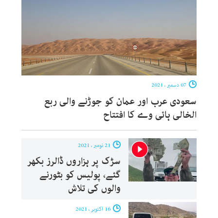
07 دسمبر ، 2021
سعودی عرب اور عمان کو جوڑنے والی ربع
الخالی ہائی وے کا افتتاح
21 نومبر ، 2021
سڑک پر ہزاروں ڈالرز بکھر
گئے، پولیس کو بٹورنے
والوں کی تلاش
16 اکتوبر ، 2021