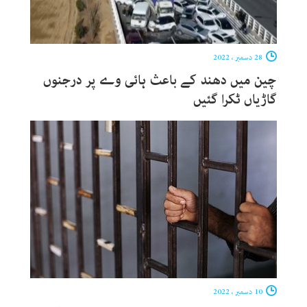
28 دسمبر ، 2022
چین میں دھند کے باعث ہائی وے پر درجنوں
گاڑیاں ٹکرا گئیں
10 دسمبر ، 2022