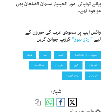
برائے ترقیاتی امور انجینیئر سلمان الضلعان بھی
موجود تھے۔
واٹس ایپ پر سعودی عرب کی
خبروں کے
لیے
”
اردو نیوز
“
گروپ جوائن کریں
سعودی روڈز جنرل اتھارٹی
تعمیر
سفر
فاصلہ
اخراجات
ڈرون
ہائی وے
UrduNews
اردو نیوز
ریاض گورنریٹ
شیئر:
واپس اوپر جائیں