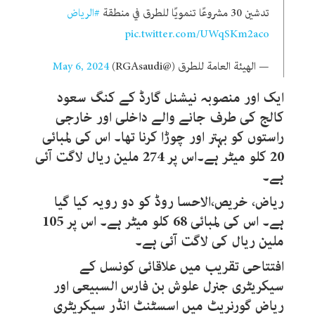
تدشين 30 مشروعًا تنمويًا للطرق في منطقة
#الرياض
pic.twitter.com/UWqSKm2aco
— الهيئة العامة للطرق (@RGAsaudi)
May 6, 2024
ایک اور منصوبہ نیشنل گارڈ کے کنگ سعود
کالج کی طرف جانے والے داخلی اور خارجی
راستوں کو بہتر اور چوڑا کرنا تھا۔ اس کی لمبائی
20 کلو میٹر ہے۔اس پر 274 ملین ریال لاگت آئی
ہے۔
ریاض، خریص،الاحسا روڈ کو دو رویہ کیا گیا
ہے۔ اس کی لمبائی 68 کلو میٹر ہے۔ اس پر 105
ملین ریال کی لاگت آئی ہے۔
افتتاحی تقریب میں علاقائی کونسل کے
سیکریٹری جنرل علوش بن فارس السبیعی اور
ریاض گورنریٹ میں اسسٹنٹ انڈر سیکریٹری