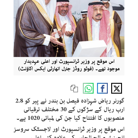
اس موقع پر وزیر ٹرانسپورٹ اور اعلی عہدیدار
موجود تھے۔ (فوٹو روڈز جنرل اتھارٹی ایکس اکاؤنٹ)
گورنر ریاض شہزادہ فیصل بن بندر نے پیر کو 2.8
ارب ریال کے سڑکوں کے 30 مختلف ترقیاتی
منصوبوں کا افتتاح کیا جن کی لمبائی 1020 ہے۔
اس موقع پر وزیر ٹرانسپورٹ اور لاجسٹک سروسز
انجینیئر صالح الجاسر کے علاوہ کئی اعلی