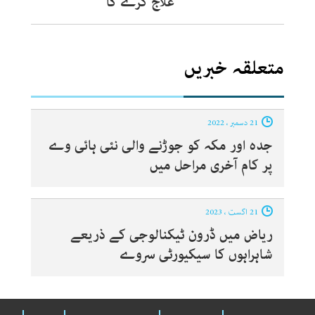
علاج کرے گا
متعلقہ خبریں
21 دسمبر ، 2022
جدہ اور مکہ کو جوڑنے والی نئی ہائی وے
پر کام آخری مراحل میں
21 اگست ، 2023
ریاض میں ڈرون ٹیکنالوجی کے ذریعے
شاہراہوں کا سیکیورٹی سروے