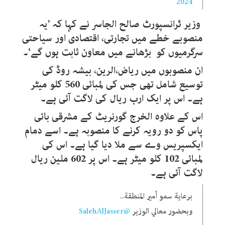
2024
وزیر ٹرانسپورٹ صالح الجاسر نے کہا کہ ’یہ
منصوبے خطے میں تجارتی، اقتصادی اور سیاحتی
سرگرمیوں کو بڑھانے میں معاون ثابت ہوں گے‘۔
ان منصوبوں میں ریاض،الرین، بیشہ روڈ کی
توسیع شامل تھی جس کی لمبائی 560 کلو میٹر
ہے۔ اس پر ایک ارب ریال کی لاگت آئی ہے۔
اس کے علاوہ الخرج گورنریٹ کے مشرقی بائی
پاس کو دو رویہ کرنے کا منصوبہ ہے۔ اسے دمام
ایکسپریس وے سے ملا دیا گیا ہے۔ اس کی
لمبائی 102 کلو میٹر ہے۔ اس پر 602 ملین ریال
لاگت آئی ہے۔
برعاية سمو أمير المنطقة..
وبحضور معالي الوزير
@SalehAlJasser