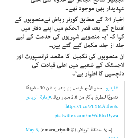
عہدیدار بھی موجود تھے۔
اخبار 24 کے مطابق گورنر ریاض نےمنصوبوں کے
افتتاح کے بعد قصر الحکم میں اپنے دفتر میں
کہا کہ ’یہ منصوبے شہریوں کی خدمت کے لیے
جلد از جلد مکمل کیے گئے ہیں۔
ان منصوبوں کی تکمیل کا مقصد ٹرانسپورٹ اور
لاجسٹک کے شعبے میں اعلی قیادت کی
دلچسپی کا اظہار ہے‘۔
#فيديو
.. سمو الأمير فيصل بن بندر يدشن 30 مشروعًا
تنمويًا للطرق بأكثر من 2.8 مليار ريال.
#إمارة_الرياض
https://t.co/PFYMAThe8c
pic.twitter.com/mWdRbxUywa
— إمارة منطقة الرياض (@emara_riyadh)
May 6,