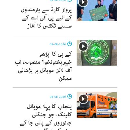
پرواز کارڈ سے ہنرمندوں
کے لیے پی آئی اے کے
سستے ٹکٹس کا آغاز
08-08-2026
کے پی کا 'پڑھو
خیبرپختونخوا' منصوبہ، اب
آف لائن موبائل پر پڑھائی
ممکن
08-08-2026
پنجاب کا پہلا موبائل
کلینک، جو جنگلی
جانوروں کے پاس جا کے