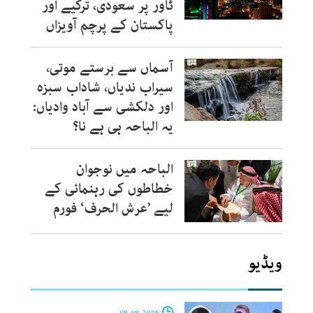
ٹاور پر سعودی، ترکیے اور
پاکستان کے پرچم آویزاں
آسماں سے برستے موتی،
سیراب ندیاں، شاداب سبزہ
اور دلکشی سے آباد وادیاں:
یہ الباحہ ہی ہے نا؟
الباحہ میں نوجوان
خطاطوں کی رہنمائی کے
لیے ’عرش الحرف‘ فورم
ویڈیو
08-08-2026