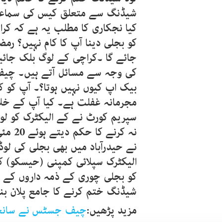
شیڈنگ سے متعلق کیس کی سماعت
کیا نجکاری کا مطلب یہ ہے کہ کرا
کو بجلی دینا آپ کا کام نہیں؟ رمض
جائے گا ۔کراچی کے لوگ بلک جائی
کی وجہ سے مسائل آتے ہیں۔ چی
بیک اپ کیوں نہیں ہوتا؟۔ آپ کو 
مجرمانہ غفلت ہے۔ کیا آپ کے خل
سپریم کورٹ نے کے الیکٹرک کو لو
نہ کر
نے حیدرآباد میں بھی بجلی کی لوڈ 
الیکٹرک سپلائی کمپنی (حیسکو) 
کو بجلی چوری کے ذمہ داروں کے خل
شیڈنگ ختم کرنے کا جامع پلان بنا
مزید پڑھیں:
چیف جسٹس نے سانحہ12مئی کیس کی فائل طلب 