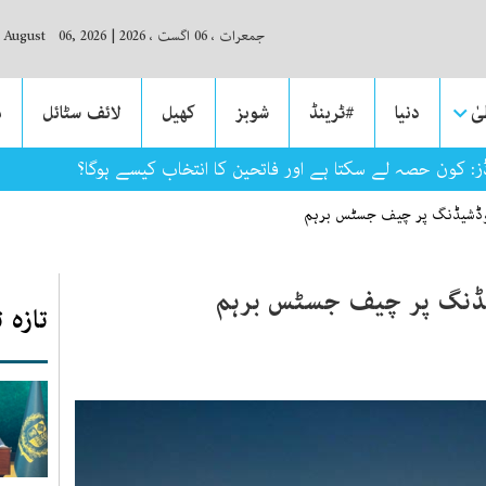
جمعرات ، 06 اگست ، 2026
|
, August 06, 2026
ٰ
دنیا
#ٹرینڈ
شوبز
کھیل
لائف سٹائل
م
رڈز: کون حصہ لے سکتا ہے اور فاتحین کا انتخاب کیسے ہوگا؟
لوڈشیڈنگ پر چیف جسٹس برہم
شیڈنگ پر چیف جسٹس برہم
تازہ 