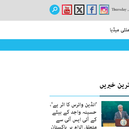
Thursday 
لٹی میڈیا
ترین خبریں
’انڈین وائرس کا اثر ہے‘،
حسینہ واجد کے بیٹے
کے آئی ایس آئی سے
متعلق الزام پر پاکستان