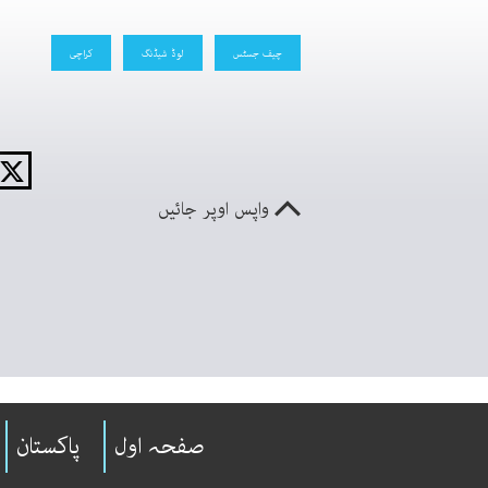
چیف جسٹس
لوڈ شیڈنگ
کراچی
واپس اوپر جائیں
صفحہ اول
پاکستان