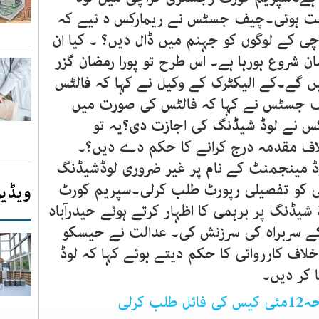
 ہوئی۔چیف جسٹس نے ریمارکس د ئیے کہ
چی کے لوگوں کو جہنم میں ڈال دیں؟ ۔ کیا ان
ان شروع ہورہا ہے۔ اس طرح تو پورا رمضان گزر
ں گے۔کے الیکٹرک کے وکیل نے کہا کہ فالٹس
ف جسٹس نے کہا کہ فالٹس کی صورت میں
کس نے لوڈ شیڈنگ کی اجازت دی؟یہ تو
اف مقدمہ درج کرانے کا حکم دے دیں؟۔
ڈ مینجمنٹ کے نام پر غیر ضروری لوڈشیڈنگ
نے کا حکم دیتے ہوئے 20 مئی کو تفصیلی رپورٹ طلب کرلی۔سپریم کورٹ
ویڈیو
شیڈنگ پر برہمی کا اظہار کرتے ہوئے حیدرآباد
کے سربراہ کی سرزنش کی۔ عدالت نے حیسکو
اف کارروائی کا حکم دیتے ہوئے کہا کہ لوڈ
 کر دیں۔
کرلی