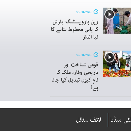
06-08-2026
رین ہارویسٹنگ: بارش
کا پانی محفوظ بنانے کا
نیا انداز
05-08-2026
قومی شناخت اور
تاریخی وقار، ملک کا
نام کیوں تبدیل کیا جاتا
ہے؟
ٹی میڈیا
لائف سٹائل