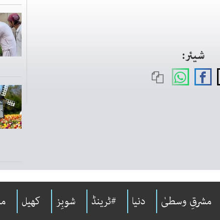
شیئر:
مشرقِ وسطیٰ
دنیا
#ٹرینڈ
شوبِز
کھیل
مل