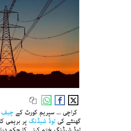
کراچی ... سپریم کورٹ کے
چیف 
گھنٹے کی
لوڈ شیڈنگ
پر برہمی کا 
لوڈ شیڈنگ ختم کرنے کا حکم دیا