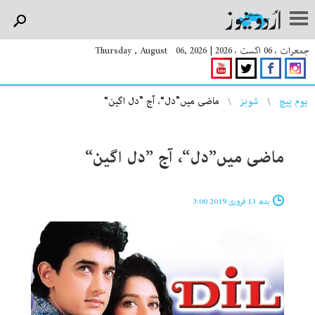
جمعرات ، 06 اگست ، 2026
|
Thursday , August 06, 2026
You are here
ہوم پیچ
شوبز
ماضی میں”دل“، آج ”دل اگین“
ماضی میں”دل“، آج ”دل اگین“
بدھ 13 فروری 2019 3:00