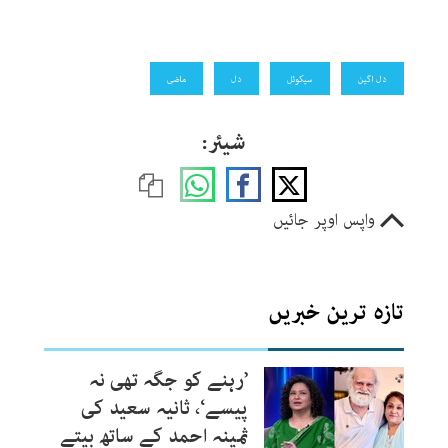
دل اگین
سیکوئل
دل
ماضی
شیئر:
واپس اوپر جائیں
تازہ ترین خبریں
’رہنے کو جگہ تھی نہ
پیسے‘، ثانیہ سعید کی
ثمینہ احمد کے ساتھ بیتے