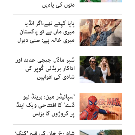
دنوں کی یادیں
پاپا کہتے تھے،اگر انڈیا
میری ماں ہے تو پاکستان
میری خالہ ہے: سنی دیول
سُپر ماڈل جیجی حدید اور
اداکار بریڈلی کُوپر کی
شادی کی افواہیں
’سپائیڈر مین: برینڈ نیو
ڈے‘ کا افتتاحی ویک اینڈ
پر کروڑوں کا بزنس
شاہ رخ خان کی فلم ’کنگ‘