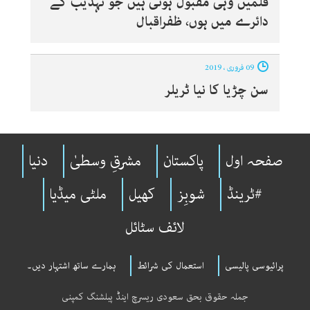
فلمیں وہی مقبول ہوتی ہیں جو تہذیب کے
دائرے میں ہوں، ظفراقبال
09 فروری ، 2019
سن چڑیا کا نیا ٹریلر
صفحہ اول
پاکستان
مشرقِ وسطیٰ
دنیا
#ٹرینڈ
شوبِز
کھیل
ملٹی میڈیا
لائف سٹائل
پرائیوسی پالیسی
استعمال کی شرائط
ہمارے ساتھ اشتہار دیں۔
جملہ حقوق بحق سعودی ریسرچ اینڈ پبلشنگ کمپنی