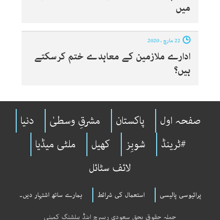
میں
22 مارچ ، 2020
ادارے ملازمین کے معاہدے ختم کرسکتے
ہیں؟
صفحہ اول
پاکستان
مشرقِ وسطیٰ
دنیا
#ٹرینڈ
شوبِز
کھیل
ملٹی میڈیا
لائف سٹائل
پرائیوسی پالیسی
استعمال کی شرائط
ہمارے ساتھ اشتہار دیں۔
جملہ حقوق بحق سعودی ریسرچ اینڈ پبلشنگ کمپنی