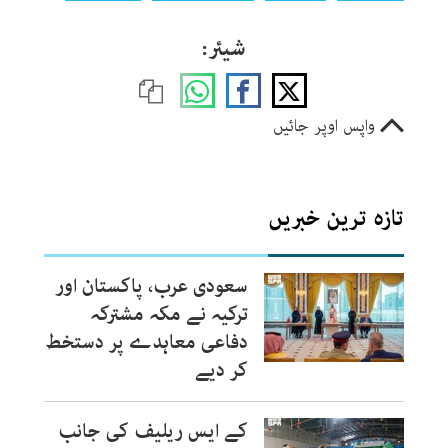
شیئر:
واپس اوپر جائیں
تازہ ترین خبریں
سعودی عرب، پاکستان اور
ترکیہ نے مکہ مشترکہ
دفاعی معاہدے پر دستخط
کر دیے
کے ایس ریلیف کی جانب