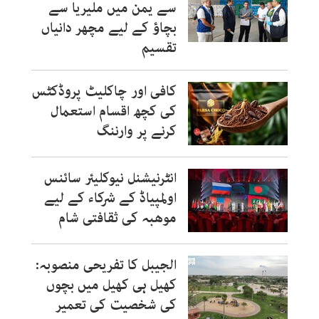
سے یمن میں ملیریا سے
بچاؤ کے لیے مچھر دانیاں
تقسیم
کافی اور چاکلیٹ پروڈکٹس
کی کچھ اقسام استعمال
کرنے پر وارننگ
انٹرنیشنل نیوکلیئر سائنس
اولمپیاڈ کے شرکاء کے لیے
موھبہ کی ثقافتی شام
الجیبل کا تفریحی منصوبہ:
کھیل ہی کھیل میں بچوں
کی شخصیت کی تعمیر