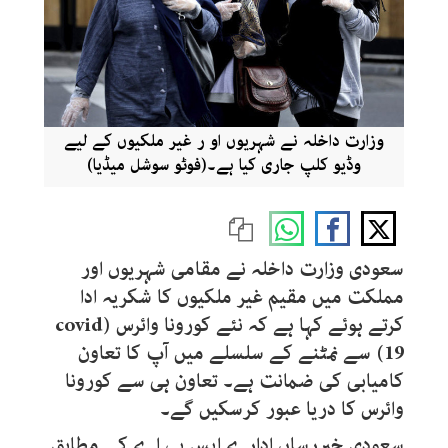
وزارت داخلہ نے شہریوں او ر غیر ملکیوں کے لیے
وڈیو کلپ جاری کیا ہے۔(فوٹو سوشل میڈیا)
سعودی وزارت داخلہ نے مقامی شہریوں اور
مملکت میں مقیم غیر ملکیوں کا شکریہ ادا
کرتے ہوئے کہا ہے کہ نئے کورونا وائرس (covid
19) سے نمٹنے کے سلسلے میں آپ کا تعاون
کامیابی کی ضمانت ہے۔ تعاون ہی سے کورونا
وائرس کا دریا عبور کرسکیں گے۔
سعودی خبررساں ادارے ایس پی اے کے مطابق