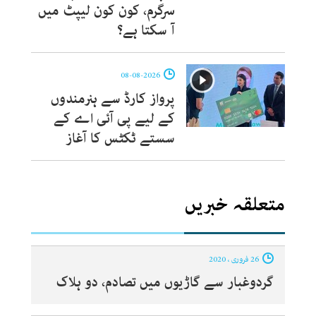
سرگرم، کون کون لیپٹ میں
آ سکتا ہے؟
08-08-2026
پرواز کارڈ سے ہنرمندوں
کے لیے پی آئی اے کے
سستے ٹکٹس کا آغاز
متعلقہ خبریں
26 فروری ، 2020
گردوغبار سے گاڑیوں میں تصادم، دو ہلاک