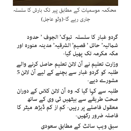
محکمہ موسمیات کے مطابق پیر تک بارش کا سلسلہ
جاری رہے گا-(وٹو عاجل)
گردو غبار کا سلسلہ تبوک’ الجوف ’ حدود
شمالیہ’ حائل ’ قصیم’ الشرقیہ’ مدینہ منورہ اور
مکہ مکرمہ تک پھیل گیا-
وزارت تعلیم نے آن لائن تعلیم حاصل کرنے والے
طلبہ کو گردو غبار سے بچنے کے لیے آن لائن 5
مشورے دیے-
طلبہ سے کہا گیا کہ وہ آن لائن کلاس کے دوران
صحت طریقے سے بیٹھیں ٹی وی کے ساتھ
معقول فاصلے پر رہیں- کم از کم ڈیڑھ میٹر کا
فاصلہ ضرور رکھیں-
سبق ویب سائٹ کے مطابق سعودی