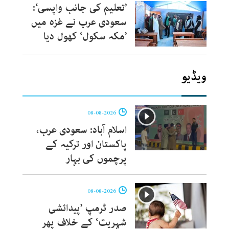
’تعلیم کی جانب واپسی‘:
سعودی عرب نے غزہ میں
’مکہ سکول‘ کھول دیا
ویڈیو
08-08-2026
اسلام آباد: سعودی عرب،
پاکستان اور ترکیہ کے
پرچموں کی بہار
08-08-2026
صدر ٹرمپ ’پیدائشی
شہریت‘ کے خلاف پھر