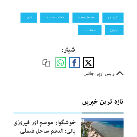
گردو غبار
حد نظر محدود
محکمہ موسمیات
الرجی
اردونیوز
UrduNews
شیئر:
واپس اوپر جائیں
تازہ ترین خبریں
خوشگوار موسم اور فیروزی
پانی: الدقم ساحل فیملی