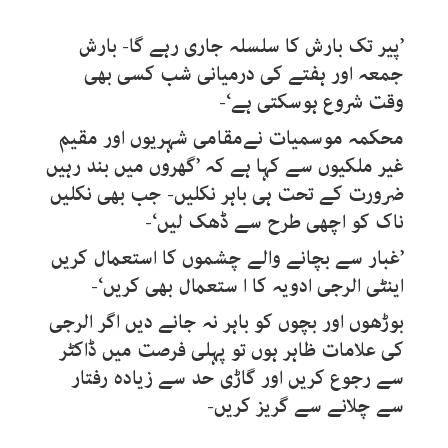
’پیر تک بارش کا سلسلہ جاری رہے گا- بارش
جمعہ اور ہفتے کی درمیانی شب کسی بھی
وقت شروع ہوسکتی ہے‘-
محکمہ موسمیات نےمقامی شہریوں اور مقیم
غیر ملکیوں سے کہا ہے کہ ’گھروں میں بند رہیں
ضرورت کے تحت ہی باہر نکلیں- جب بھی نکلیں
ناک کو اچھی طرح سے ڈھک لیں‘-
’غبار سے بچانے والے چشموں کا استعمال کریں
اینٹی الرجی ادویہ کا ا ستعمال بھی کریں‘-
بوڑھوں اور بچوں کو باہر نہ جانے دیں اگر الرجی
کی علامات ظاہر ہوں تو پہلی فرصت میں ڈاکٹر
سے رجوع کریں اور گاڑی حد سے زیادہ رفتار
سے چلانے سے گریز کریں-