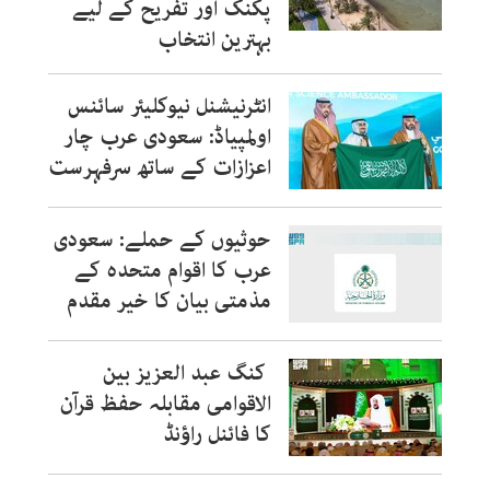
پکنک اور تفریح کے لیے
بہترین انتخاب
انٹرنیشنل نیوکلیئر سائنس
اولمپیاڈ: سعودی عرب چار
اعزازات کے ساتھ سرفہرست
حوثیوں کے حملے: سعودی
عرب کا اقوام متحدہ کے
مذمتی بیان کا خیر مقدم
کنگ عبد العزیز بین
الاقوامی مقابلہ حفظ قرآن
کا فائنل راؤنڈ