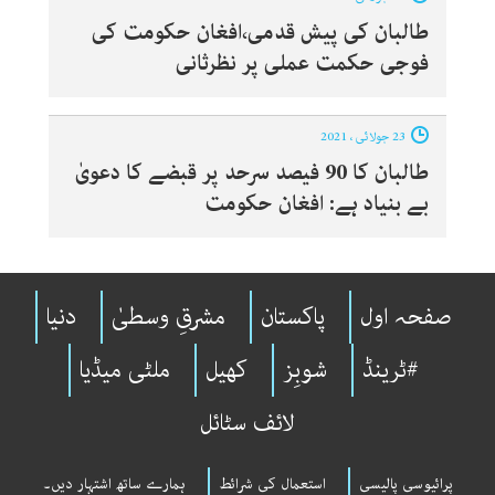
طالبان کی پیش قدمی،افغان حکومت کی
فوجی حکمت عملی پر نظرثانی
23 جولائی ، 2021
طالبان کا 90 فیصد سرحد پر قبضے کا دعویٰ
بے بنیاد ہے: افغان حکومت
صفحہ اول
پاکستان
مشرقِ وسطیٰ
دنیا
#ٹرینڈ
شوبِز
کھیل
ملٹی میڈیا
لائف سٹائل
پرائیوسی پالیسی
استعمال کی شرائط
ہمارے ساتھ اشتہار دیں۔