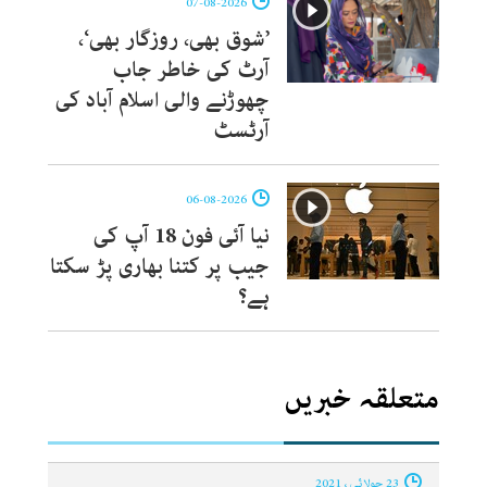
07-08-2026
’شوق بھی، روزگار بھی‘،
آرٹ کی خاطر جاب
چھوڑنے والی اسلام آباد کی
آرٹسٹ
06-08-2026
نیا آئی فون 18 آپ کی
جیب پر کتنا بھاری پڑ سکتا
ہے؟
متعلقہ خبریں
23 جولائی ، 2021