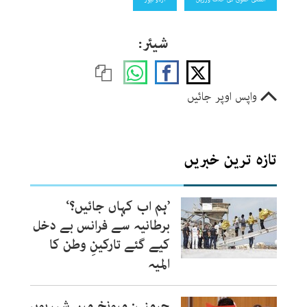
شیئر:
واپس اوپر جائیں
تازہ ترین خبریں
’ہم اب کہاں جائیں؟‘
برطانیہ سے فرانس بے دخل
کیے گئے تارکینِ وطن کا
المیہ
جرمنی: میونخ میں شہریوں