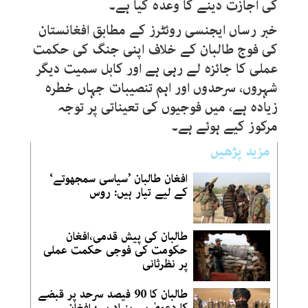
کی اجازت دینے کا وعدہ کیا ہے۔
خبر رساں ایجنسی روئٹرز کے مطابق افغانستان
کی فوج طالبان کے خلاف اپنی جنگ کی حکمت
عملی کا جائزہ لے رہی ہے اور کابل سمیت دیگر
شہروں، سرحدوں اور اہم تنصیبات جہاں خطرہ
زیادہ ہے، میں فوجیوں کی تعیناتی پر توجہ
مرکوز کیے ہوئے ہے۔
مزید پڑھیں
افغان طالبان ’سیاسی سمجھوتے‘
کے لیے تیار ہیں: روس
طالبان کی پیش قدمی،افغان
حکومت کی فوجی حکمت عملی
پر نظرثانی
طالبان کا 90 فیصد سرحد پر قبضے