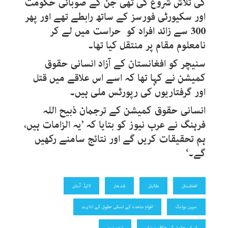
کی تلاش شروع کی تھی جن کے صوبائی حکومت
اور سکیورٹی فورسز کے ساتھ رابطے تھے اور پھر
300 سے زائد افراد کو حراست میں لے کر
نامعلوم مقام پر منتقل کیا تھا۔
سنیچر کو افغانستان کے آزاد انسانی حقوق
کمیشن نے کہا تھا کہ اسے اس علاقے میں قتل
اور گرفتاریوں کی رپورٹس ملی ہیں۔
انسانی حقوق کمیشن کے ترجمان ذبیح اللہ
فرہنگ نے عرب نیوز کو بتایا کہ ’یہ الزامات ہیں،
ہم تحقیقات کریں گے اور نتائج سامنے رکھیں
گے۔‘
افغانستان
طالبان
قندھار
لائیڈ آسٹن
سپین بولدک
اقوام متحدہ کے انسانی حقوق کے ادارے
انسانی حقوق کی خلاف ورزیاں
اردو نیوز