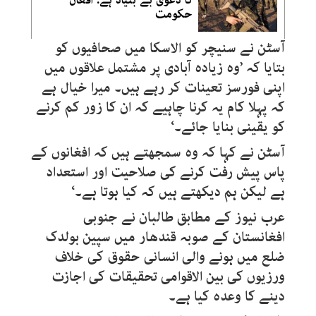
کا دعویٰ بے بنیاد ہے: افغان
حکومت
آسٹن نے سنیچر کو الاسکا میں صحافیوں کو
بتایا کہ ’وہ زیادہ آبادی پر مشتمل علاقوں میں
اپنی فورسز تعینات کر رہے ہیں۔ میرا خیال ہے
کہ پہلا کام یہ کرنا چاہیے کہ ان کا زور کم کرنے
کو یقینی بنایا جائے۔‘
آسٹن نے کہا کہ وہ سمجھتے ہیں کہ افغانوں کے
پاس پیش رفت کرنے کی صلاحیت اور استعداد
ہے لیکن ہم دیکھتے ہیں کہ کیا ہوتا ہے۔‘
عرب نیوز کے مطابق طالبان نے جنوبی
افغانستان کے صوبہ قندھار میں سپین بولدک
ضلع میں ہونے والی انسانی حقوق کی خلاف
ورزیوں کی بین الاقوامی تحقیقات کی اجازت
دینے کا وعدہ کیا ہے۔