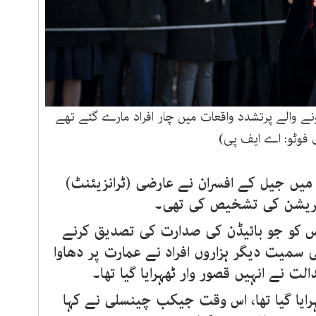
ونے والے پرتشدد واقعات میں چار افراد مارے گئے تھے
ل فوٹو: اے ایف پی)
ں جیل کے افسران نے عارضی (ٹرانزیئنٹ)
ر ڈپریشن کی تشخیص کی تھی۔
یس کو جو بائیڈن کی صدارت کی تصدیق کرنے
میت دیگر ہزاروں افراد نے عمارت پر دھاوا
لت نے انہیں قصور وار ٹھہرایا گیا تھا۔
رایا گیا تھا، اس وقت جیکب چینسلی نے کہا