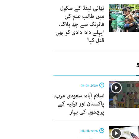
تھائی لینڈ کے سکول
میں طالب علم کی
فائرنگ سے چھ ہلاک،
’پہلے دادا دادی کو بھی
قتل کیا‘
08-08-2026
اسلام آباد: سعودی عرب،
پاکستان اور ترکیہ کے
پرچموں کی بہار
08-08-2026