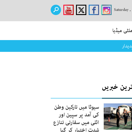
Saturday ,
لٹی میڈیا
یدار
ترین خبریں
سیوٹا میں تارکین وطن
کی آمد پر سپین اور
اٹلی میں سفارتی تنازع
شدت اختیار کر گیا