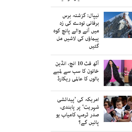
نیپال: گزشتہ برس
برفانی تودے کی زد
میں آنے والے پانچ کوہ
پیماؤں کی لاشیں مل
گئیں
آٹھ فٹ 10 انچ، انڈین
خاتون کا سب سے لمبے
بالوں کا عالمی ریکارڈ
امریکہ کی ’پیدائشی
شہریت‘ پر پابندی،
صدر ٹرمپ کامیاب ہو
پائیں گے؟