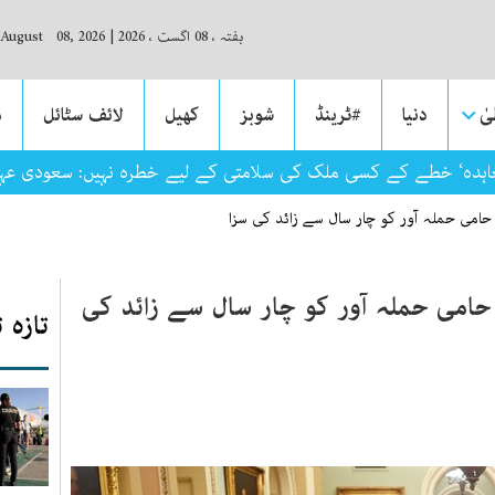
ہفتہ ، 08 اگست ، 2026
|
 August 08, 2026
ٰ
دنیا
#ٹرینڈ
شوبز
کھیل
لائف سٹائل
م
عاہدہ‘ خطے کے کسی ملک کی سلامتی کے لیے خطرہ نہیں: سعودی عہد
 حامی حملہ آور کو چار سال سے زائد کی سزا
حامی حملہ آور کو چار سال سے زائد کی
تازہ 