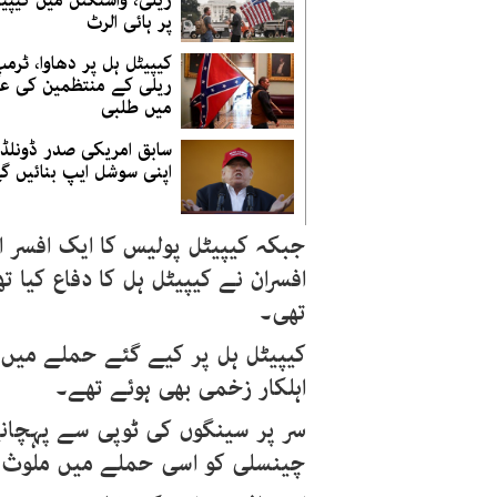
ریلی، واشنگٹن میں کیپی
پر ہائی الرٹ
کیپیٹل ہل پر دھاوا، ٹرم
ریلی کے منتظمین کی ع
میں طلبی
سابق امریکی صدر ڈونلڈ
اپنی سوشل ایپ بنائیں گ
جبکہ کیپیٹل پولیس کا ایک افسر اگ
افسران نے کیپیٹل ہل کا دفاع کیا 
تھی۔
اہلکار زخمی بھی ہوئے تھے۔
سر پر سینگوں کی ٹوپی سے پہچان
چینسلی کو اسی حملے میں ملوث ہو