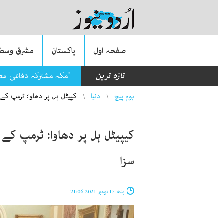
صفحہ اول
پاکستان
مشرق وسطی
تازہ ترین
’مکہ مشترکہ دفاعی م
You are here
ہوم پیچ
دنیا
کیپیٹل ہل پر دھاوا: ٹرمپ کے
کیپیٹل ہل پر دھاوا: ٹرمپ کے 
سزا
بدھ 17 نومبر 2021 21:06