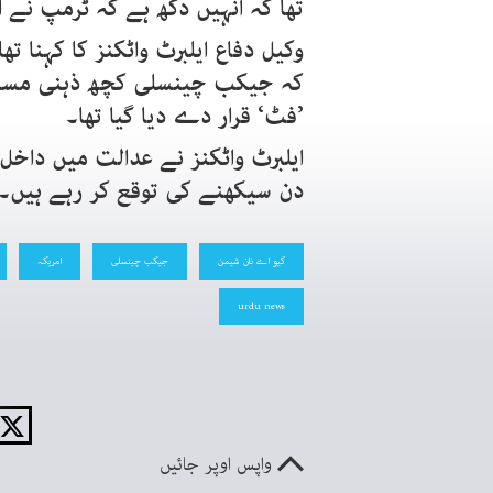
تھا کہ انہیں دکھ ہے کہ ٹرمپ نے 
کہ جیکب چینسلی کچھ ذہنی مسائل 
’فٹ‘ قرار دے دیا گیا تھا۔
ایلبرٹ واٹکنز نے عدالت میں داخل ہ
دن سیکھنے کی توقع کر رہے ہیں۔‘
کیو اے نان شیمن
جیکب چینسلی
امریکہ
urdu news
واپس اوپر جائیں