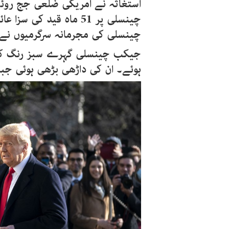
استغاثہ نے امریکی ضلعی جج رو
چینسلی پر 51 ماہ قید ک
چینسلی کی مجرمانہ سرگرمیوں نے ا
جیکب چینسلی گہرے سبز رنگ کے
ہوئے۔ ان کی داڑھی بڑھی ہوئی جبکہ