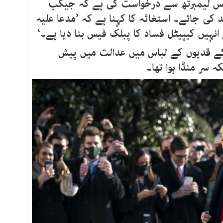
ئس لیمبرتھ سے درخواست کی ہے کہ جیکب
ی سزا عائد کی جائے۔ استغاثہ کا کہنا ہے کہ ’مدعا علیہ
نہیں کیپیٹل فساد کا پبلک فیس بنا دیا ہے۔‘
 قدیوں کے لباس میں عدالت میں پیش
 سر منڈا ہوا تھا۔