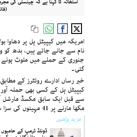
استغاثہ کا کہنا ہے کہ چینسلی کی مجرما
(فائ
امریکہ میں کیپیٹل ہل پر دھاوا ب
جنوری کے حملے میں ملوث ہونے ک
گئی۔
کیپیٹل ہل کے کسی بھی حملہ آو
سے قبل ایک سابق مکسڈ مارشل آ
مکھا مارنے پر 41 مہینوں کی سزا سنائی گئی تھی۔
مزید پڑھیں
ڈونلڈ ٹرمپ کے حامیوں 