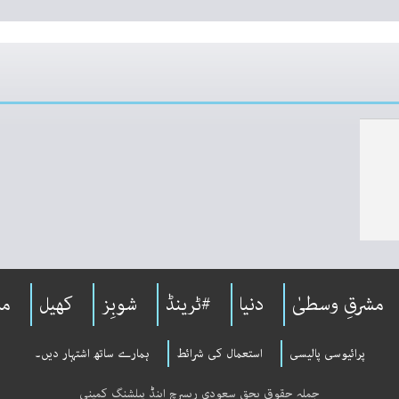
مشرقِ وسطیٰ
دنیا
#ٹرینڈ
شوبِز
کھیل
مل
پرائیوسی پالیسی
استعمال کی شرائط
ہمارے ساتھ اشتہار دیں۔
جملہ حقوق بحق سعودی ریسرچ اینڈ پبلشنگ کمپنی