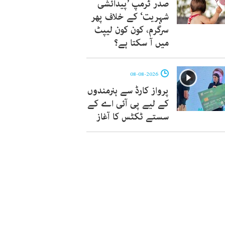
صدر ٹرمپ ’پیدائشی
شہریت‘ کے خلاف پھر
سرگرم، کون کون لیپٹ
میں آ سکتا ہے؟
08-08-2026
پرواز کارڈ سے ہنرمندوں
کے لیے پی آئی اے کے
سستے ٹکٹس کا آغاز