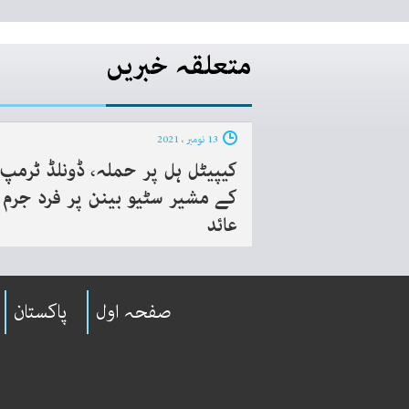
متعلقہ خبریں
13 نومبر ، 2021
کیپیٹل ہل پر حملہ، ڈونلڈ ٹرمپ
کے مشیر سٹیو بینن پر فرد جرم
عائد
صفحہ اول
پاکستان