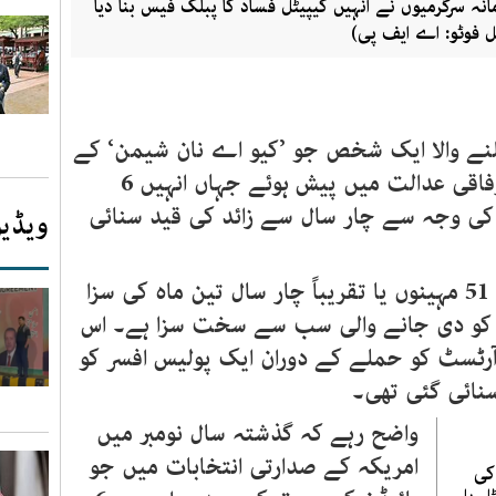
نہ سرگرمیوں نے انہیں کیپیٹل فساد کا پبلک فیس بنا دیا
ل فوٹو: اے ایف پی)
ولنے والا ایک شخص جو ’کیو اے نان شیمن‘ کے
نام سے جانے جاتے ہیں، بدھ کو وفاقی عدالت میں پیش ہوئے جہاں انہیں 6
ی وجہ سے چار سال سے زائد کی قید سنائی
ویڈیو
خبر رساں ادارے روئٹرز کے مطابق 51 مہینوں یا تقریباً چار سال تین ماہ کی سزا
ر کو دی جانے والی سب سے سخت سزا ہے۔ اس
رٹسٹ کو حملے کے دوران ایک پولیس افسر کو
واضح رہے کہ گذشتہ سال نومبر میں
امریکہ کے صدارتی انتخابات میں جو
کی