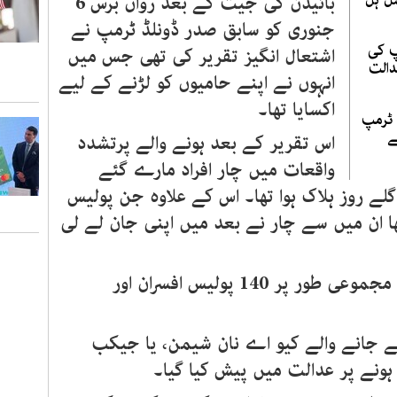
ٹل ہل
بائیڈن کی جیت کے بعد رواں برس 6
جنوری کو سابق صدر ڈونلڈ ٹرمپ نے
پ کی
اشتعال انگیز تقریر کی تھی جس میں
دالت
انہوں نے اپنے حامیوں کو لڑنے کے لیے
اکسایا تھا۔
 ٹرمپ
ے
اس تقریر کے بعد ہونے والے پرتشدد
واقعات میں چار افراد مارے گئے
لے روز ہلاک ہوا تھا۔ اس کے علاوہ جن پولیس
تھا ان میں سے چار نے بعد میں اپنی جان لے لی
کیپیٹل ہل پر کیے گئے حملے میں مجموعی طور پر 140 پولیس افسران اور
ے جانے والے کیو اے نان شیمن، یا جیکب
نے پر عدالت میں پیش کیا گیا۔