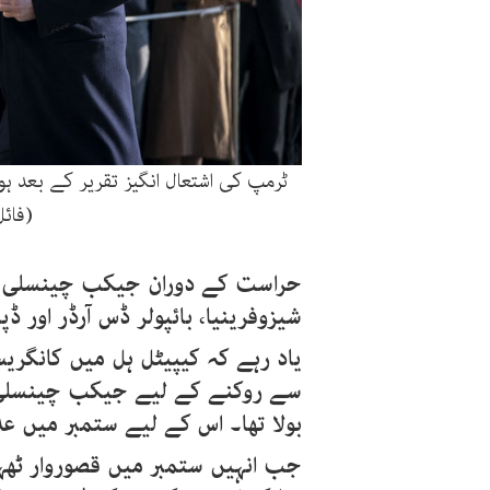
ٹرمپ کی اشتعال انگیز تقریر کے بعد ہ
(فائ
حراست کے دوران جیکب چینسلی می
شیزوفرینیا، بائپولر ڈس آرڈر او
یاد رہے کہ کیپیٹل ہل میں کانگر
سے روکنے کے لیے جیکب چینسلی س
بولا تھا۔ اس کے لیے ستمبر میں عدا
جب انہیں ستمبر میں قصوروار ٹھہ