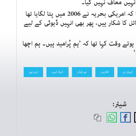
انہیں معاف نہیں کیا۔
وکیل دفاع ایلبرٹ واٹکنز کا کہنا تھا کہ امریکی بحریہ نے 2006 میں پتا لگایا تھا
کا شکار ہیں، پھر بھی انہیں ڈیوٹی کے لیے
وتے وقت کہا تھا کہ ’ہم پُرامید ہیں۔ ہم اچھا
کیپیٹل ہل
کانگریس
جو بائیڈن
ڈونلڈ ٹرمپ
اردو نیوز
شیئر: