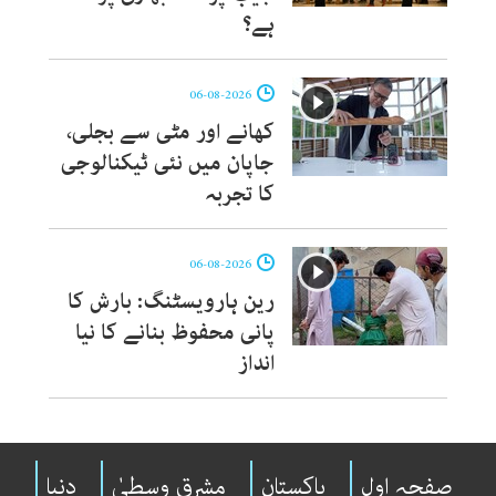
ہے؟
06-08-2026
کھانے اور مٹی سے بجلی،
جاپان میں نئی ٹیکنالوجی
کا تجربہ
06-08-2026
رین ہارویسٹنگ: بارش کا
پانی محفوظ بنانے کا نیا
انداز
صفحہ اول
پاکستان
مشرقِ وسطیٰ
دنیا