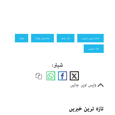
خادم حرمین شریفین
شاہ سلمان
شاہ فیصل ایوارڈ
ایوارڈ
خالد الفیصل
شیئر:
واپس اوپر جائیں
تازہ ترین خبریں