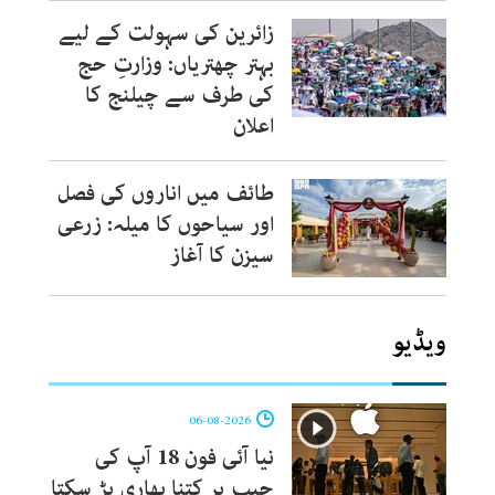
زائرین کی سہولت کے لیے
بہتر چھتریاں: وزارتِ حج
کی طرف سے چیلنج کا
اعلان
طائف میں اناروں کی فصل
اور سیاحوں کا میلہ: زرعی
سیزن کا آغاز
ویڈیو
06-08-2026
نیا آئی فون 18 آپ کی
جیب پر کتنا بھاری پڑ سکتا