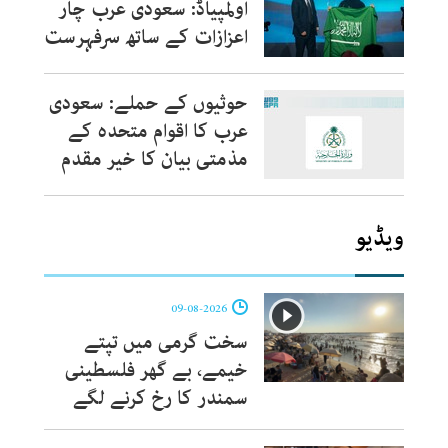
اولمپیاڈ: سعودی عرب چار
اعزازات کے ساتھ سرفہرست
حوثیوں کے حملے: سعودی
عرب کا اقوام متحدہ کے
مذمتی بیان کا خیر مقدم
ویڈیو
09-08-2026
سخت گرمی میں تپتے
خیمے، بے گھر فلسطینی
سمندر کا رخ کرنے لگے