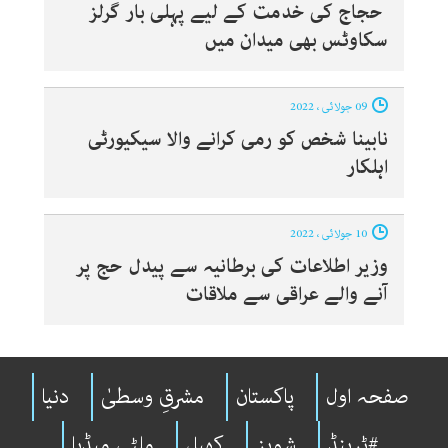
حجاج کی خدمت کے لیے پہلی بار گرلز
سکاوٹس بھی میدان میں
09 جولائی ، 2022
نابینا شخص کو رمی کرانے والا سیکیورٹی
اہلکار
10 جولائی ، 2022
وزیر اطلاعات کی برطانیہ سے پیدل حج پر
آنے والے عراقی سے ملاقات
صفحہ اول
پاکستان
مشرقِ وسطیٰ
دنیا
#ٹرینڈ
شوبِز
کھیل
ملٹی میڈیا