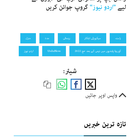
لیے
”
اردو نیوز
“
گروپ جوائن کریں
راستہ
سیکیورٹی اہلکار
رہنمائی
مدد
منزل
کورونا پابندیوں میں نرمی کے بعد حج 2022
UrduNews
اردو نیوز
شیئر:
واپس اوپر جائیں
تازہ ترین خبریں