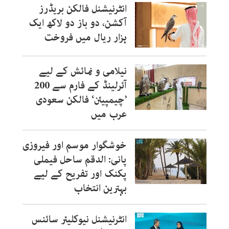
انٹرنیشنل فالکن بریڈرز
آکشن، دو باز دو لاکھ ایک
ہزار ریال میں فروخت
نیلامی و نمائش کے لیے
آئرلینڈ کے فارم سے 200
’چیمپیئن‘ فالکن سعودی
عرب میں
خوشگوار موسم اور فیروزی
پانی: الدقم ساحل فیملی
پکنک اور تفریح کے لیے
بہترین انتخاب
انٹرنیشنل نیوکلیئر سائنس