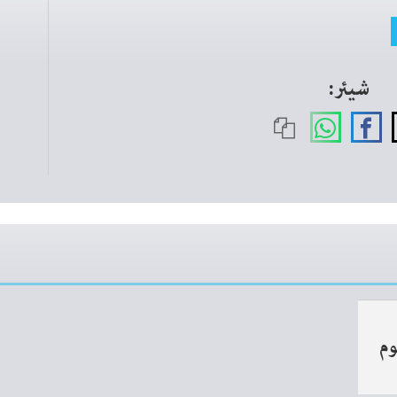
شیئر:
وم