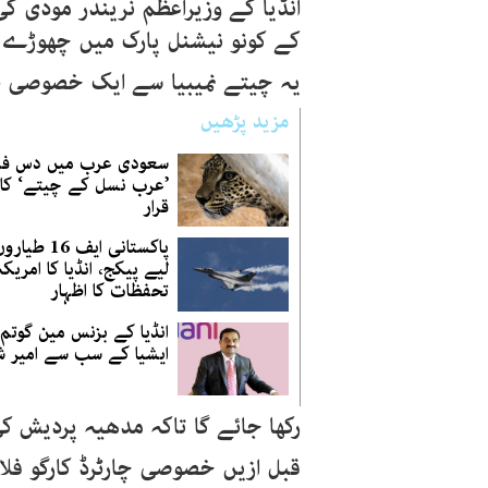
انڈیا کے وزیراعظم نریندر مودی ک
کے کونو نیشنل پارک میں چھوڑے 
یہ چیتے نمیبیا سے ایک خصوصی طی
مزید پڑھیں
سعودی عرب میں دس فر
’عرب نسل کے چیتے‘ کا 
قرار
پاکستانی ایف 16 
لیے پیکج، انڈیا کا امریک
تحفظات کا اظہار
انڈیا کے بزنس مین گوتم 
ایشیا کے سب سے امیر 
رکھا جائے گا تاکہ مدھیہ پردیش کی
قبل ازیں خصوصی چارٹرڈ کارگو فلا