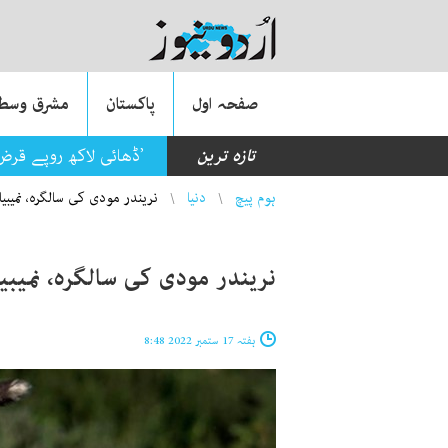
صفحہ اول
پاکستان
مشرق وسطی
تازہ ترین
’ڈھائی لاکھ روپے قرض 
You are here
ہوم پیچ
دنیا
نریندر مودی کی سالگرہ، نمیبی
نریندر مودی کی سالگرہ، نمیبی
ہفتہ 17 ستمبر 2022 8:48