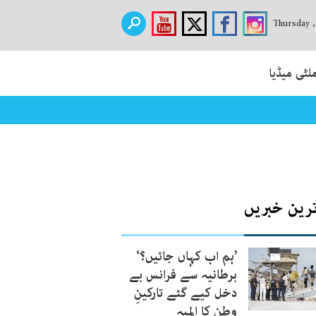
Thursday 
لٹی میڈیا
 میں گولڈ میڈل کیسے جیتا؟
ترین خبریں
’ہم اب کہاں جائیں؟‘
برطانیہ سے فرانس بے
دخل کیے گئے تارکینِ
وطن کا المیہ