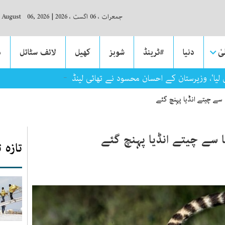
جمعرات ، 06 اگست ، 2026
|
, August 06, 2026
ٰ
دنیا
#ٹرینڈ
شوبز
کھیل
لائف سٹائل
م
_
لیا‘، وزیرستان کے احسان محسود نے تھائی لینڈ میں تائیکوانڈو مقابلے
ا سے چیتے انڈیا پہنچ گئے
ا سے چیتے انڈیا پہنچ گئے
تازہ 