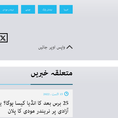
نمیبیا
نیشنل پارک
چیتے
نریندر مودی
واپس اوپر جائیں
متعلقہ خبریں
15 اگست ، 2022
25 برس بعد کا انڈیا کیسا ہوگا؟ ی
آزادی پر نریندر مودی کا پلان