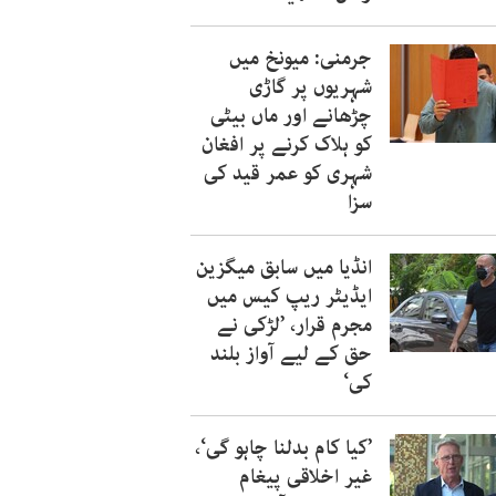
جرمنی: میونخ میں
شہریوں پر گاڑی
چڑھانے اور ماں بیٹی
کو ہلاک کرنے پر افغان
شہری کو عمر قید کی
سزا
انڈیا میں سابق میگزین
ایڈیٹر ریپ کیس میں
مجرم قرار، ’لڑکی نے
حق کے لیے آواز بلند
کی‘
’کیا کام بدلنا چاہو گی‘،
غیر اخلاقی پیغام