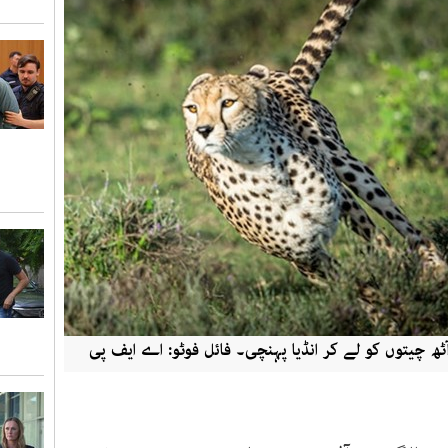
ٹھ چیتوں کو لے کر انڈیا پہنچی۔ فائل فوٹو: اے ایف پی