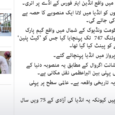
یں واقع انڈین ایئر فورس کے اڈے پر اتری۔
ں کو انڈیا میں لانا ایک منصوبے کا حصہ ہے
کی جائے گی۔
حکومت ونڈہوک کے شمال میں واقع گیم پارک
سے سڑک کے ذریعے ایک چارٹرڈ بوئنگ 747 تک پہنچایا گیا جس کو ’کیٹ پلین‘
و پینٹ کیا گیا تھا۔
رشانت اگروال کے مطابق یہ منصوبہ دنیا کے
پہلی بین البراعظمی نقل مکانی ہے۔
یہ تاریخی واقعہ ہے۔ عالمی سطح پر پہلی
ان کا کہنا تھا کہ ’ہم سب پرجوش ہیں کیونکہ یہ انڈیا کی آزادی کے 75 ویں سال