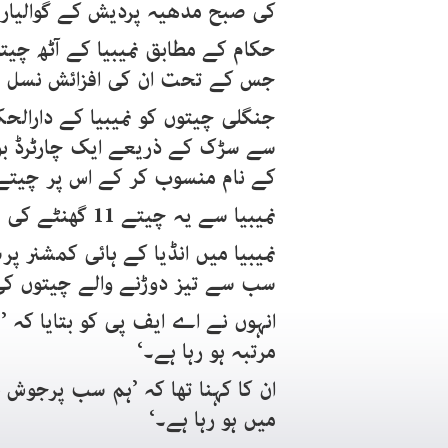
کی صبح مدھیہ پردیش کے گوالیار م
حکام کے مطابق نمیبیا کے آٹھ چیتو
جس کے تحت ان کی افزائش نسل 
جنگلی چیتوں کو نمیبیا کے دارال
کے نام منسوب کر کے اس پر چیتے ک
نمیبیا سے یہ چیتے 11 گھنٹے کی پرواز میں انڈیا پہنچائے گئے۔
نمیبیا میں انڈیا کے ہائی کمشنر پ
سب سے تیز دوڑنے والے چیتوں کی 
انہوں نے اے ایف پی کو بتایا کہ ’
مرتبہ ہو رہا ہے۔‘
میں ہو رہا ہے۔‘