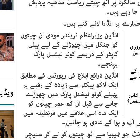
ی سالگرہ پر آٹھ چیتے ریاست مدھیہ پردیش
جا رہے ہیں۔
ارے پر انڈیا لائے گئے ہیں۔
انڈین وزیراعظم نریندر مودی ان چیتوں
کو جنگل میں چھوڑنے کے لیے ہیلی
وری
دن
کاپٹر کے ذریعے کونو نیشنل پارک
پہنچے۔
طیاروں کے
انڈین ذرائع ابلاغ کی رپورٹس کے مطابق
ہ سے
ایک لاکھ ہیکٹر سے زیادہ کے رقبے پر
ویڈیو
پھیلے کونو نیشنل پارک میں چھوڑے
ادانی
شخص؟
جانے سے قبل ان کم عمر چیتوں کو
ایک ماہ اسی علاقے میں قرنطینہ میں
 آب و ہوا کے عادی ہو جائیں۔
ئٹ جو نمیبیا سے آٹھ چیتوں کو لے کر سنیچر