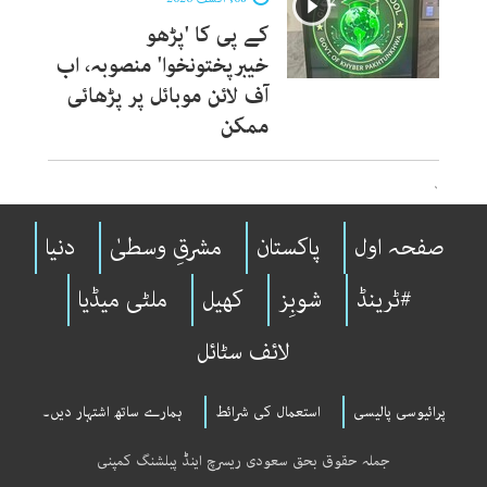
کے پی کا 'پڑھو
خیبرپختونخوا' منصوبہ، اب
آف لائن موبائل پر پڑھائی
ممکن
`
صفحہ اول
پاکستان
مشرقِ وسطیٰ
دنیا
#ٹرینڈ
شوبِز
کھیل
ملٹی میڈیا
لائف سٹائل
پرائیوسی پالیسی
استعمال کی شرائط
ہمارے ساتھ اشتہار دیں۔
جملہ حقوق بحق سعودی ریسرچ اینڈ پبلشنگ کمپنی