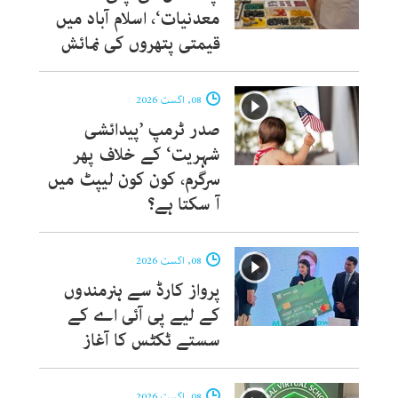
معدنیات‘، اسلام آباد میں
قیمتی پتھروں کی نمائش
08, اگست 2026
صدر ٹرمپ ’پیدائشی
شہریت‘ کے خلاف پھر
سرگرم، کون کون لیپٹ میں
آ سکتا ہے؟
08, اگست 2026
پرواز کارڈ سے ہنرمندوں
کے لیے پی آئی اے کے
سستے ٹکٹس کا آغاز
08, اگست 2026