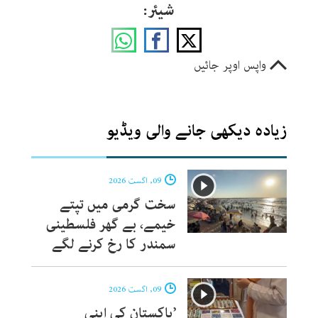
شیئر:
واپس اوپر جائیں
زیادہ دیکھی جانے والی ویڈیو
09, اگست 2026
سخت گرمی میں تپتے
خیمے، بے گھر فلسطینی
سمندر کا رخ کرنے لگے
09, اگست 2026
’پاکستان کی اپنی