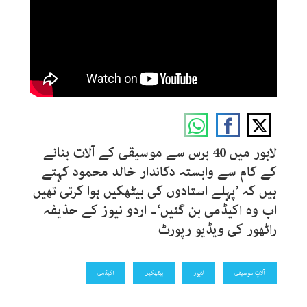
لاہور میں 40 برس سے موسیقی کے آلات بنانے
کے کام سے وابستہ دکاندار خالد محمود کہتے
ہیں کہ ’پہلے استادوں کی بیٹھکیں ہوا کرتی تھیں
اب وہ اکیڈمی بن گئیں‘۔ اردو نیوز کے حذیفہ
راٹھور کی ویڈیو رپورٹ
آلاتِ موسیقی
لاہور
بیٹھکیں
اکیڈمی