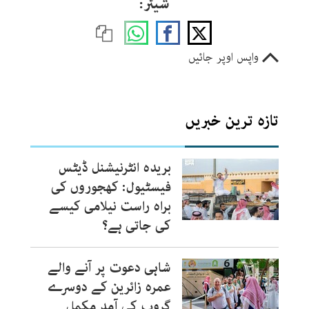
شیئر:
واپس اوپر جائیں
تازہ ترین خبریں
بریدہ انٹرنیشنل ڈیٹس
فیسٹیول: کھجوروں کی
براہ راست نیلامی کیسے
کی جاتی ہے؟
شاہی دعوت پر آنے والے
عمرہ زائرین کے دوسرے
گروپ کی آمد مکمل