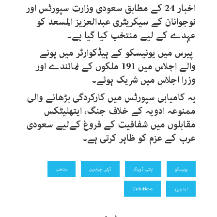
اخبار 24 کے مطابق سعودی وزارت سپورٹس اور
نوجوانان کے سیکریٹری عبدالعزیز المسعد کو
عہدے کے لیے منتخب کیا گیا ہے۔
پیرس میں یونیسکو کے ہیڈکوارٹر میں ہونے
والے اجلاس میں 191 ملکوں کے نمائندے اور
وزرا اجلاس میں شریک ہوئے۔
یہ کامیابی سپورٹس میں کارکردگی بڑھانے والی
ممنوعہ ادویہ کے خلاف جنگ، ایتھلیٹکس
مقابلوں میں شفافیت کے فروغ کےلیے سعودی
عرب کے عزم کو ظاہر کرتی ہے۔
یونیسکو
اینٹی ڈوپنگ
ڈپٹی چیئرمین
منتخب
اردونیوز
UrduNews