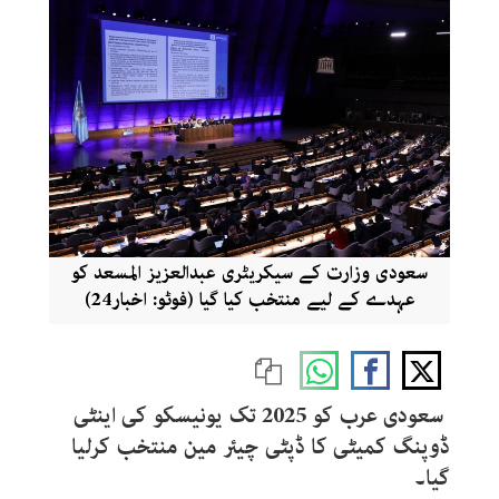
سعودی وزارت کے سیکریٹری عبدالعزیز المسعد کو
عہدے کے لیے منتخب کیا گیا (فوٹو: اخبار24)
سعودی عرب کو 2025 تک یونیسکو کی اینٹی
ڈوپنگ کمیٹی کا ڈپٹی چیئر مین منتخب کرلیا
گیا۔