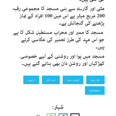
مٹی اور گارے سے بنی مسجد کا مجموعی رقبہ
200 مربع میٹر ہے اس میں 100 افراد کے نماز
پڑھنے کی گنجائش ہے۔
مسجد کا ممبر اور محراب مستطیل شکل کا ہے
جو اس عہد کی طرز تعمیر کی عکاسی کرتے
ہیں۔
مسجد میں ہوا اور روشنی کے لیے خصوصی
کھڑکیاں اور روشن دان بھی بنائے گئے ہیں۔
حائل ریجن
تاریخی مسجد
اصل شکل
اردونیوز
UrduNews
شیئر: