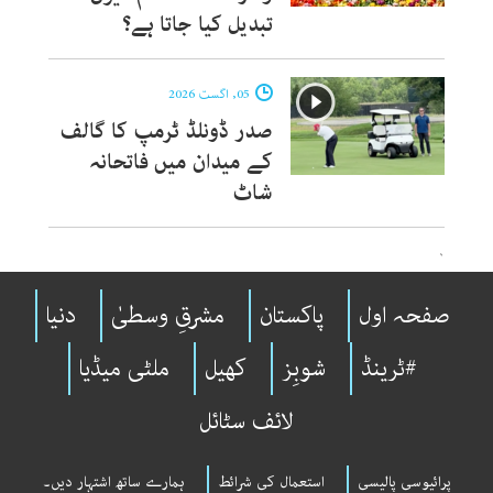
تبدیل کیا جاتا ہے؟
05, اگست 2026
صدر ڈونلڈ ٹرمپ کا گالف
کے میدان میں فاتحانہ
شاٹ
`
صفحہ اول
پاکستان
مشرقِ وسطیٰ
دنیا
#ٹرینڈ
شوبِز
کھیل
ملٹی میڈیا
لائف سٹائل
پرائیوسی پالیسی
استعمال کی شرائط
ہمارے ساتھ اشتہار دیں۔