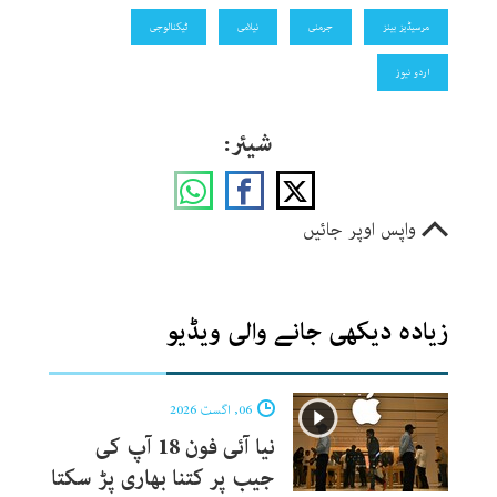
مرسیڈیز بینز
جرمنی
نیلامی
ٹیکنالوجی
اردو نیوز
شیئر:
واپس اوپر جائیں
زیادہ دیکھی جانے والی ویڈیو
06, اگست 2026
نیا آئی فون 18 آپ کی
جیب پر کتنا بھاری پڑ سکتا