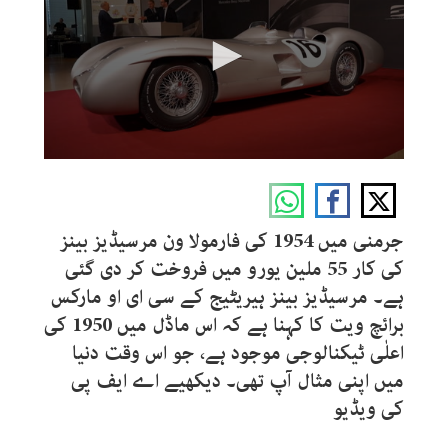
0
seconds
of
1
minute,
جرمنی میں 1954 کی فارمولا ون مرسیڈیز بینز
35
seconds
کی کار 55 ملین یورو میں فروخت کر دی گئی
ہے۔ مرسیڈیز بینز ہیریٹیج کے سی ای او مارکس
برائچ ویت کا کہنا ہے کہ اس ماڈل میں 1950 کی
اعلٰی ٹیکنالوجی موجود ہے، جو اس وقت دنیا
میں اپنی مثال آپ تھی۔ دیکھیے اے ایف پی
کی ویڈیو