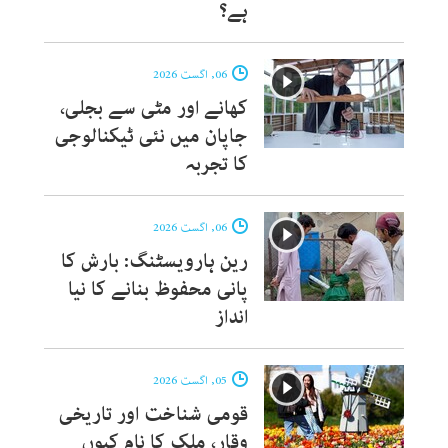
ہے؟
06, اگست 2026
کھانے اور مٹی سے بجلی،
جاپان میں نئی ٹیکنالوجی
کا تجربہ
06, اگست 2026
رین ہارویسٹنگ: بارش کا
پانی محفوظ بنانے کا نیا
انداز
05, اگست 2026
قومی شناخت اور تاریخی
وقار، ملک کا نام کیوں