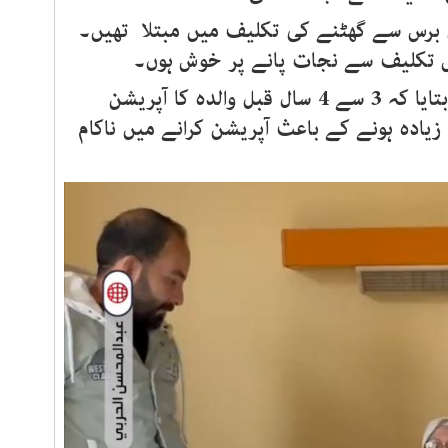
ئی برس سے گھٹنے کی تکلیف میں مبتلا تھیں۔
 اس تکلیف سے نجات پانے پر خوش ہوں۔
خاتون کے بیٹے نے اس بارے میں بتایا کہ 3 سے 4 سال قبل والدہ کا آپریشن
ادہ ہونے کے باعث آپریشن کرانے میں ناکام