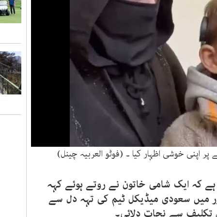
ے پر اپنی خوشی اظہار کیا ۔ (فوٹو العربیہ چینل)
 ہے کہ ایک شامی خاتون نے روتے ہوئے کہہ
ور میں سعودی میڈیکل ٹیم کی تہہ دل سے
 تکلیف سے نجات دلائی۔