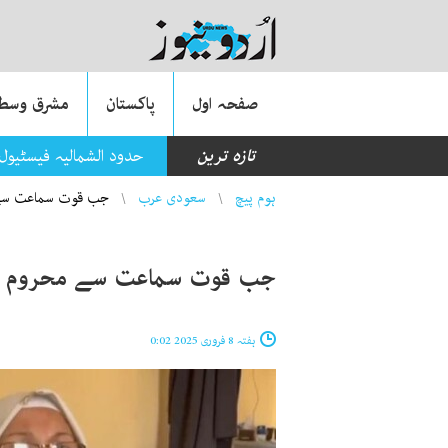
صفحہ اول
پاکستان
مشرق وسطی
تازہ ترین
حدود الشمالیہ فیسٹیول
You are here
ہوم پیچ
سعودی عرب
جب قوت سماعت سے م
جب قوت سماعت سے محروم شام
ہفتہ 8 فروری 2025 0:02