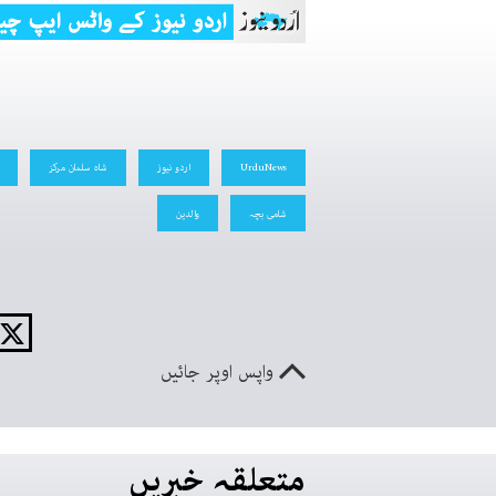
UrduNews
اردو نیوز
شاہ سلمان مرکز
شامی بچہ
والدین
واپس اوپر جائیں
متعلقہ خبریں