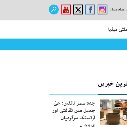
Thursday 
لٹی میڈیا
ترین خبریں
جدہ سمر نائٹس: حیّ
جمیل میں ثقافتی اور
آرٹسٹک سرگرمیاں
عروج پر