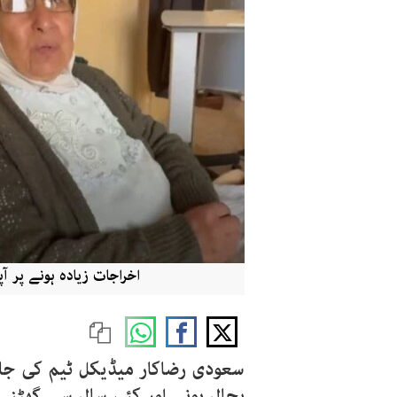
اخراجات زیادہ ہونے پر آ
سعودی رضاکار میڈیکل ٹیم کی ج
بحال ہونے اور کئی سال سے گھٹنے