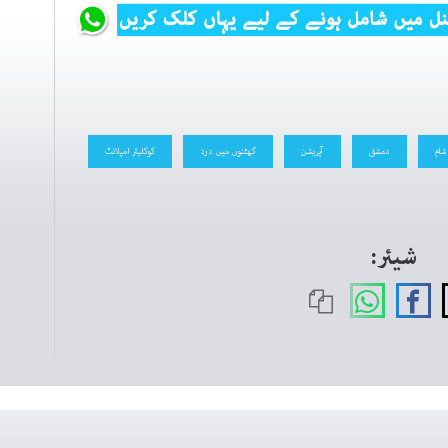
شام
دمشق
آپریشن
گھٹنوں میں درد
کوکلیئر امپلانٹ
شیئر: