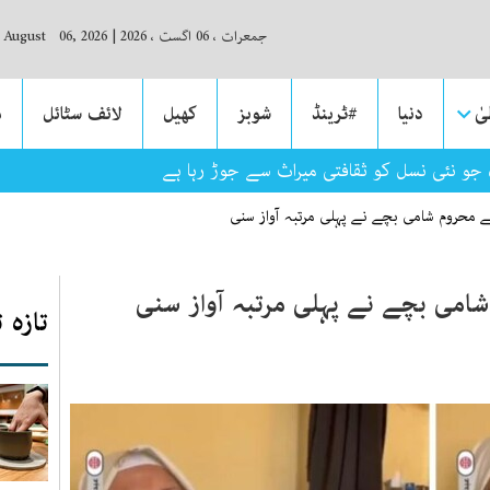
جمعرات ، 06 اگست ، 2026
|
, August 06, 2026
ٰ
دنیا
#ٹرینڈ
شوبز
کھیل
لائف سٹائل
م
 جو نئی نسل کو ثقافتی میراث سے جوڑ رہا ہے
حروم شامی بچے نے پہلی مرتبہ آواز سنی
ی بچے نے پہلی مرتبہ آواز سنی
تازہ 