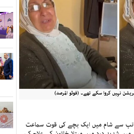
پریشن نہیں کروا سکے تھے۔ (فوٹو المرصد)
انب سے شام میں ایک بچے کی قوت سماعت
 میں شدید درد میں مبتلا خاتون کے علاج کی