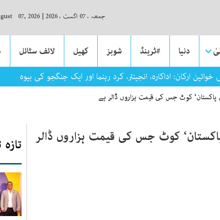
جمعہ ، 07 اگست ، 2026
|
ugust 07, 2026
ٰ
دنیا
#ٹرینڈ
شوبز
کھیل
لائف سٹائل
م
خواتین ارکان: اداکارہ، انجینئر، کرد رہنما اور ایک جنگجو کی بیوہ
اِن پاکستان‘ کوٹ جس کی قیمت ہزاروں ڈالر ہے
 پاکستان‘ کوٹ جس کی قیمت ہزاروں ڈالر
تازہ 