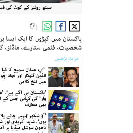
سیتھ رولنز کے کوٹ کی قیمت 13 ہزار پانچ سو ڈالرز ہے (فوٹو:
پاکستان میں کپڑوں کا ایک ایسا ب
شخصیات، فلمی ستارے، ماڈلز، گلو
مزید پڑھیں
’اب عدنان سمیع کا کیا ہو
انڈین گلوکار اور فواد چو
میں تلخ کلامی
’پاکستان ہی آگے ہے‘، ’م
وار‘ کی کہانی جس کے ان
بھی معترف
’آؤ شکھر تمہیں چائے پلات
ہوں‘، شاہد آفریدی اور ش
دھون سوشل میڈیا پر آم