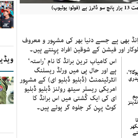
 یوٹیوب)
رانڈ بھی ہے جسے دنیا بھر کی مشہور و معروف
کار اور فیشن کے شوقین افراد پہنتے ہیں۔
ویڈیو
اس کامیاب ترین برانڈ کا نام ’راستہ‘
ہے اور حال ہی میں ورلڈ ریسلنگ
گا؟‘،
ہدری
انٹرٹینمنٹ (ڈبلیو ڈبلیو ای) کے مشہور
امریکی ریسلر سیتھ رولنز ڈبلیو ڈبلیو
یم
ای کی ایک کُشتی میں اس برانڈ کا
ڈینز
کوٹ پہن کر جلوہ گر ہوئے ہیں۔
ا
کھر
نے