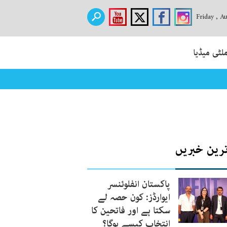
Friday , A
لٹی میڈیا
ترین خبریں
پاکستان انفلوئنسر
ایوارڈز: کون حصہ لے
سکتا ہے اور فاتحین کا
انتخاب کیسے ہوگا؟