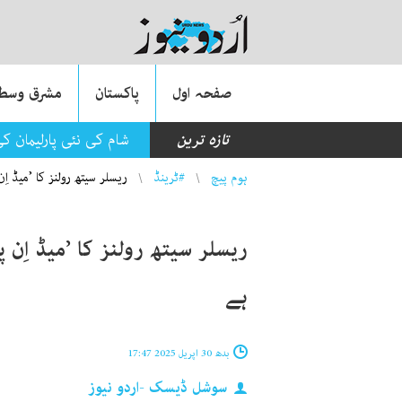
صفحہ اول
پاکستان
مشرق وسطی
تازہ ترین
شام کی نئی پارلیمان کی 
You are here
ہوم پیچ
#ٹرینڈ
ریسلر سیتھ رولنز کا ’میڈ 
ریسلر سیتھ رولنز کا ’میڈ اِن
ہے
بدھ 30 اپریل 2025 17:47
سوشل ڈیسک -اردو نیوز