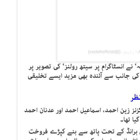
)
 نے انسٹاگرام پر سیتھ رولنز‘ کی تصویر پر
ڈ کی جانب سے آئندہ بھی مزید ایسے تخلیقی
نظر
سنہ 2018 میں تین کزنز زین احمد، اسماعیل احمد اور عدنان احمد
یا تھا۔
اس برانڈ کے تحت ہاتھ سے بنے کپڑے فروخت