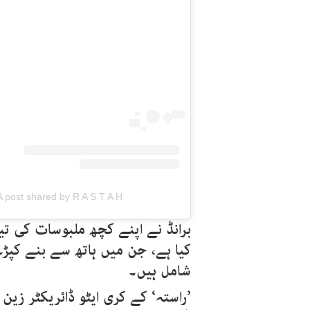
A post shared by R A S T A H - راستہ (@rastahofficial
برانڈ نے اپنے کچھ ملبوسات کی تی
کیا ہے، جن میں ہاتھ سے بنے کپڑے
شامل ہیں۔
’راستہ‘ کے کری ایٹو ڈائریکٹر زین 