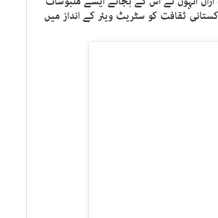
د ازاں انہوں نے اس کے بجائے ایسے ملبوسات
اکستانی ثقافت کو سٹریٹ ویئر کے انداز میں