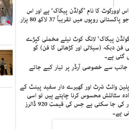
 اوورکوٹ کا نام ’گولڈن پیکاک‘ ہے اور اس
کی قیمت 13ہزار پانچ سو ڈالر ہے جو پاکستانی روپوں میں تقریباً 37 لاکھ 80 ہزار
گولڈن پیکاک‘ لانگ کوٹ نیلے مخملی کپڑے
تی فن دبکہ (سیلائی اور کڑھائی کا فن) کو
ی گئی ہے۔
جانب سے خصوصی آرڈر پر تیار کیے جاتے
پلین وائٹ شرٹ اور گھیرے دار سفید پینٹ کے
یادہ سٹائلش محسوس کرنا چاہتے ہیں تو اسی
کوٹ سے میل کھاتی پینٹ بھی آرڈر کی جا سکتی ہے جس کی قیمت 920 ڈالرز
تی ہے۔