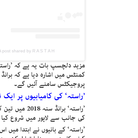
A post shared by R A S T A H - راستہ (@rastahofficial
مزید دلچسپ بات یہ ہے کہ ’راستہ‘
کمنٹس میں اشارہ دیا ہے کہ بران
پروجیکٹس سامنے آئیں گے۔
’راستہ‘ کی کامیابیوں پر ایک 
’راستہ‘ برانڈ 
کی جانب سے لاہور میں شروع کیا گ
’راستہ‘ کے بانیوں نے ابتدا میں 