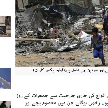
 اور خواتین بھی شامل ہیں(فوٹو، ایکس اکاونٹ)
 افواج کی جاری جارحیت سے جمعرات کے روز
 ہلاک اور دسیوں زخمی ہوگئے جن میں معصوم بچے اور