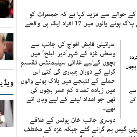
کے حوالے سے مزید کہا ہے کہ جمعرات کو
اسرائیلی قابض افواج کی بمباری سے ہلاک ہونے والوں میں 17 افراد ایک ہی واقعے
اسرائیلی قابض افواج کی جانب سے
وسطی غزہ کے شہر’دیر البلح‘ میں
ردہ
بچوں کےلیے غذائی سپلیمنٹس تقسیم
بچوں
کرنے کے دوران بمباری کی گئی اس
حملے کے نتیجے میں ہلاک ہونے والوں
ویڈیو
میں زیادہ تعداد کم عمر بچوں کی
 سے
تھی جو امداد لینے کے لیے وہاں آئے
 کے
تھے۔
دوسری جانب خان یونس کے علاقے
ھی گیس بم گرائے گئے جبکہ غزہ کے مختلف