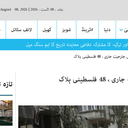
ہفتہ ، 08 اگست ، 2026
|
 August 08, 2026
ٰ
دنیا
#ٹرینڈ
شوبز
کھیل
لائف سٹائل
م
_
ر ترکیہ کا مشترکہ دفاعی معاہدہ تاریخ کا اہم سنگ میل ہے: بلاول بھٹو
 جاری ، 48 فلسطینی ہلاک
لسطینی ہلاک
تازہ 