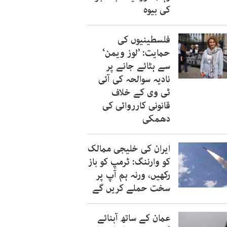
کی بیوہ
فلسطینیوں کی
حمایت: ’لوز ویمن‘
سے ہٹائے جانے پر
نادیہ سوالحہ کی آئی
ٹی وی کے خلاف
قانونی کارروائی کی
دھمکی
ایران کی خلیجی ممالک
کو وارننگ: ٹرمپ کو باز
رکھیں، ورنہ ہم آپ پر
سخت حملے کریں گے
عمان کے ساتھ آبنائے