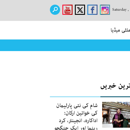
Saturday ,
لٹی میڈیا
ترین خبریں
شام کی نئی پارلیمان
کی خواتین ارکان:
اداکارہ، انجینئر، کرد
رہنما اور ایک جنگجو