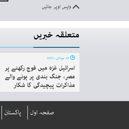
واپس اوپر جائیں
متعلقہ خبریں
10 جولائی ، 2025
اسرائیل غزہ میں فوج رکھنے پر
مصر، جنگ بندی پر ہونے والے
مذاکرات پیچیدگی کا شکار
صفحہ اول
پاکستان