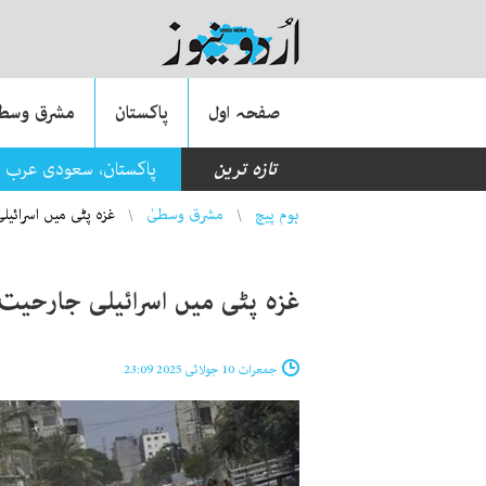
صفحہ اول
پاکستان
مشرق وسطی
تازہ ترین
پاکستان، سعودی عرب او
You are here
ہوم پیچ
مشرق وسطیٰ
غزہ پٹی میں اسرائیلی جارحیت
غزہ پٹی میں اسرائیلی جارحیت جاری ، 48 ف
جمعرات 10 جولائی 2025 23:09