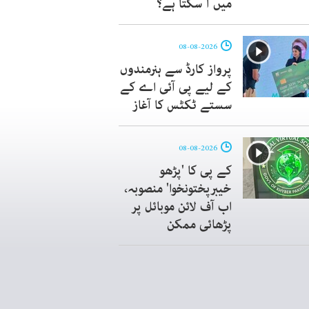
میں آ سکتا ہے؟
08-08-2026
پرواز کارڈ سے ہنرمندوں
کے لیے پی آئی اے کے
سستے ٹکٹس کا آغاز
08-08-2026
کے پی کا 'پڑھو
خیبرپختونخوا' منصوبہ،
اب آف لائن موبائل پر
پڑھائی ممکن