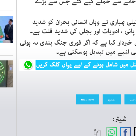
پ خانے سے حملے کیے گئے جس سے بڑے
لی بمباری نے وہاں انسانی بحران کو شدید
 پانی ، ادویات اور بجلی کی شدید قلت ہے۔
خبردار کیا ہے کہ اگر فوری جنگ بندی نہ ہوئی
نی المیے میں تبدیل ہوسکتی ہے۔
رحیت
اردونیوز
urdu news
شیئر: