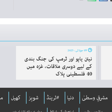
09 جولائی ، 2025
نیتن یاہو اور ٹرمپ کی جنگ بندی
کے لیے دوسری ملاقات، غزہ میں
40 فلسطینی ہلاک
مشرقِ وسطیٰ
دنیا
#ٹرینڈ
شوبِز
کھیل
مل
پرائیوسی پالیسی
استعمال کی شرائط
ہمارے ساتھ اشتہار دیں۔