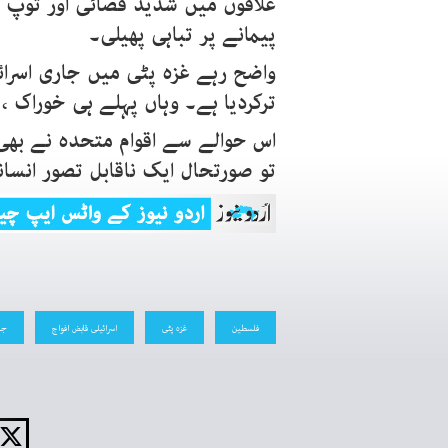
علاقوں میں شدید فضائی اور تو
پیمانے پر تباہی پھیلی۔
واضح رہے غزہ پٹی میں جاری اسرائی
ترکردیا ہے۔ وہاں پہلے ہی خوراک ،
اس حوالے سے اقوام متحدہ نے بھی 
تو صورتحال ایک ناقابل تصور انسا
فلسطین
غزہ پٹی
اسرائیلی قابض افواج
جا