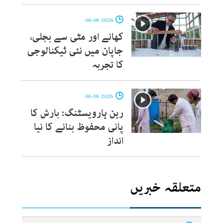
06-08-2026
کھانے اور مٹی سے بجلی،
جاپان میں نئی ٹیکنالوجی
کا تجربہ
06-08-2026
رین ہارویسٹنگ: بارش کا
پانی محفوظ بنانے کا نیا
انداز
متعلقہ خبریں