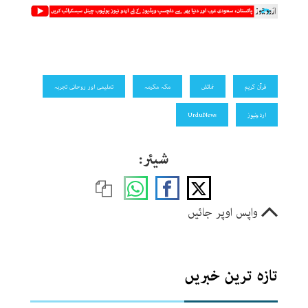
قرآن کریم
نمائش
مکہ مکرمہ
تعلیمی اور روحانی تجربہ
اردونیوز
UrduNews
شیئر:
واپس اوپر جائیں
تازہ ترین خبریں