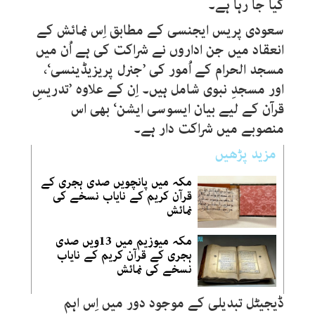
کیا جا رہا ہے۔
سعودی پریس ایجنسی کے مطابق اِس نمائش کے
انعقاد میں جن اداروں نے شراکت کی ہے اُن میں
مسجد الحرام کے اُمور کی ’جنرل پریزیڈینسی‘،
اور مسجدِ نبوی شامل ہیں۔ اِن کے علاوہ ’تدریسِ
قرآن کے لیے بیان ایسوسی ایشن‘ بھی اس
منصوبے میں شراکت دار ہے۔
مزید پڑھیں
مکہ میں پانچویں صدی ہجری کے
قرآن کریم کے نایاب نسخے کی
نمائش
مکہ میوزیم میں 13ویں صدی
ہجری کے قرآن کریم کے نایاب
نسخے کی نمائش
ڈیجیٹل تبدیلی کے موجود دور میں اِس اہم