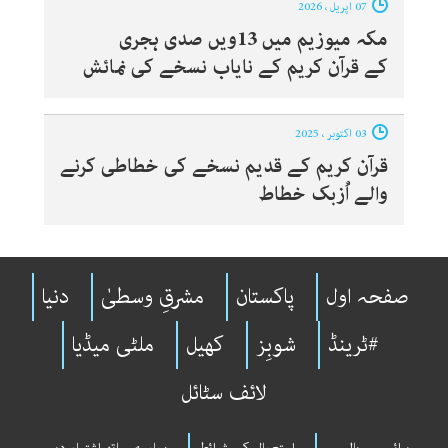
07 اپریل ، 2026
مکہ میوزیم میں 13ویں صدی ہجری
کے قرآن کریم کے نایاب نسخے کی نمائش
03 اکتوبر ، 2025
قرآن کریم کے قدیم نسخے کی خطاطی کرنے
والے اُزبک خطاط
صفحہ اول
پاکستان
مشرقِ وسطیٰ
دنیا
#ٹرینڈ
شوبِز
کھیل
ملٹی میڈیا
لائف سٹائل
پرائیوسی پالیسی
استعمال کی شرائط
ہمارے ساتھ اشتہار دیں۔