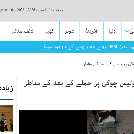
جمعہ ، 07 اگست ، 2026
|
ugust 07, 2026
ٰ
دنیا
#ٹرینڈ
شوبز
کھیل
لائف سٹائل
م
_
ود مہنگی فروخت کیوں؟
ی پر حملے کے بعد کے مناظر
لیس چوکی پر حملے کے بعد کے مناظر
زیادہ