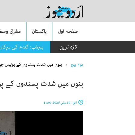
صفحہ اول
پاکستان
مشرق وسطی
تازہ ترین
پنجاب: گندم کی سرکاری قیمت 3800 روپے مقرر ہونے کے باوج
You are here
ہوم پیچ
بنوں میں شدت پسندوں کے پولیس چوک
بنوں میں شدت پسندوں کے پو
اتوار 10 مئی 2026 11:01