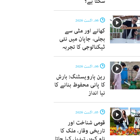
سکتا ہے؟
06, اگست 2026
کھانے اور مٹی سے
بجلی، جاپان میں نئی
ٹیکنالوجی کا تجربہ
06, اگست 2026
رین ہارویسٹنگ: بارش
کا پانی محفوظ بنانے کا
نیا انداز
05, اگست 2026
قومی شناخت اور
تاریخی وقار، ملک کا
نام کیوں تبدیل کیا جاتا