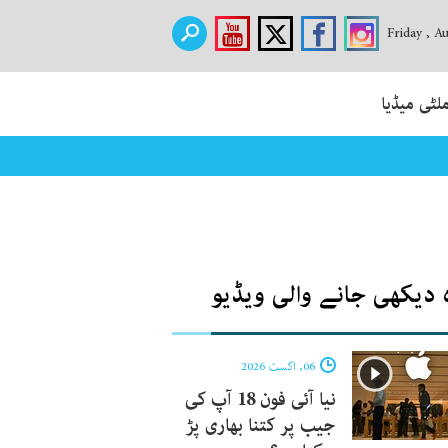
Friday , A
لٹی میڈیا
 دیکھی جانے والی ویڈیو
06, اگست 2026
نیا آئی فون 18 آپ کی
جیب پر کتنا بھاری پڑ