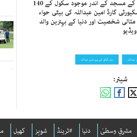
دیا گیا جس نے اپنی جان قربان کر کے مسجد کے اندر موجود سکول کے 140
ورٹی گارڈ امین عبداللہ کی بیٹی حواء
مثالی شخصیت اور دنیا کے بہترین والد
ویڈیو
 عبداللہ
سان ڈیاگو کے ہیرو امین عبداللہ
`
شیئر:
مشرقِ وسطیٰ
دنیا
#ٹرینڈ
شوبِز
کھیل
مل