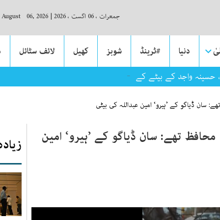
جمعرات ، 06 اگست ، 2026
|
, August 06, 2026
ٰ
دنیا
#ٹرینڈ
شوبز
کھیل
لائف سٹائل
م
_
ے‘، حسینہ واجد کے بیٹے کے آئی ایس آئی سے متعلق الزام پر پاکستان کا
ھے: سان ڈیاگو کے ’ہیرو‘ امین عبداللہ کی بیٹی
 محافظ تھے: سان ڈیاگو کے ’ہیرو‘ امین
زیادہ