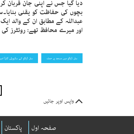
بچوں کی حفاظت کو یقنی بنایا۔سکی
عبداللہ کے مطابق ان کے والد ایک 
اور میرے محافظ تھے: روئٹرز کی 
سان ڈیاگو میں مسجد پر حملہ
سان ڈیاگو کے سکیورٹی گارڈ امین
واپس اوپر جائیں
صفحہ اول
پاکستان