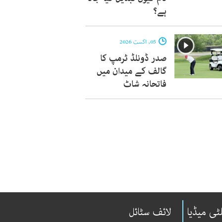
ہے؟
05, اگست 2026
صدر ڈونلڈ ٹرمپ کا
گالف کے میدان میں
فاتحانہ شاٹ
ٹی میڈیا
لائف سٹائل