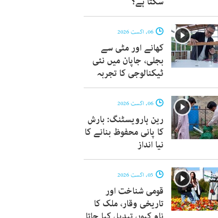
سکتا ہے؟
06, اگست 2026
کھانے اور مٹی سے
بجلی، جاپان میں نئی
ٹیکنالوجی کا تجربہ
06, اگست 2026
رین ہارویسٹنگ: بارش
کا پانی محفوظ بنانے کا
نیا انداز
05, اگست 2026
قومی شناخت اور
تاریخی وقار، ملک کا
نام کیوں تبدیل کیا جاتا