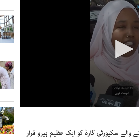
0
seconds
of
38
seconds
Volume
 والے سکیورٹی گارڈ کو ایک عظیم ہیرو قرار
90%