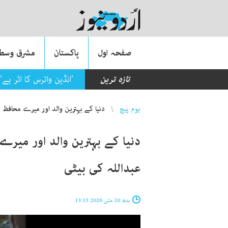
صفحہ اول
پاکستان
مشرق وسطی
تازہ ترین
’انڈین وائرس کا اثر ہ
You are here
ہوم پیچ
دنیا کے بہترین والد اور میرے محافظ ت
دنیا کے بہترین والد اور میرے
عبداللہ کی بیٹی
بدھ 20 مئی 2026 13:15