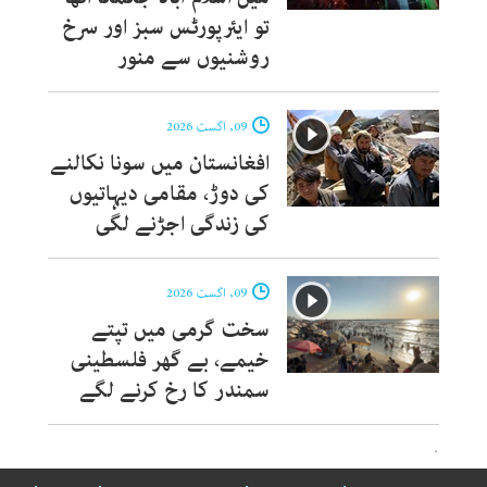
تو ایئرپورٹس سبز اور سرخ
روشنیوں سے منور
09, اگست 2026
افغانستان میں سونا نکالنے
کی دوڑ، مقامی دیہاتیوں
کی زندگی اجڑنے لگی
09, اگست 2026
سخت گرمی میں تپتے
خیمے، بے گھر فلسطینی
سمندر کا رخ کرنے لگے
`