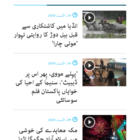
10, اگست 2026
انڈیا میں کاشتکاری سے
قبل بیل دوڑ کا روایتی تہوار
’موئی چارا‘
10, اگست 2026
’پہلے مووی، پِھر اس پر
ڈیبیٹ‘، سنیما کے احیا کی
خواہاں پاکستان فلم
سوسائٹی
09, اگست 2026
مکہ معاہدے کی خوشی
میں اسلام آباد جگمگا اٹھا