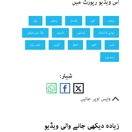
اس ویڈیو رپورٹ میں
پنجاب
لاہور
پاکستان
پنجابی
زبان
بولنے کا ڈھنگ
گرمکھی
انگریزی
والڈ سٹی اتھارٹی
قدیم
کلچر
الفاظ
آوازیں
ملٹی میڈیا
اردو نیوز
شیئر:
واپس اوپر جائیں
زیادہ دیکھی جانے والی ویڈیو