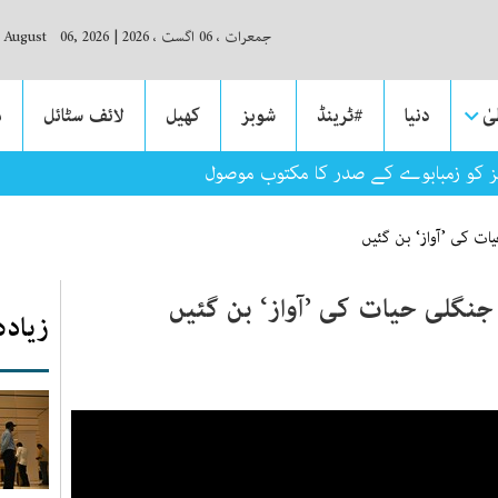
جمعرات ، 06 اگست ، 2026
|
, August 06, 2026
ٰ
دنیا
#ٹرینڈ
شوبز
کھیل
لائف سٹائل
م
یز کو زمبابوے کے صدر کا مکتوب موصول
ت کی ’آواز‘ بن گئیں
نگلی حیات کی ’آواز‘ بن گئیں
زیادہ