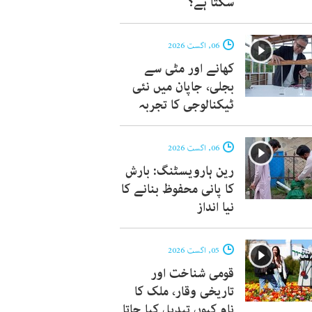
سکتا ہے؟
06, اگست 2026
کھانے اور مٹی سے
بجلی، جاپان میں نئی
ٹیکنالوجی کا تجربہ
06, اگست 2026
رین ہارویسٹنگ: بارش
کا پانی محفوظ بنانے کا
نیا انداز
05, اگست 2026
قومی شناخت اور
تاریخی وقار، ملک کا
نام کیوں تبدیل کیا جاتا