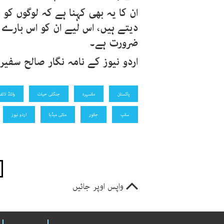
ان کا یہ بھی کہنا ہے کہ لوگوں کو
دیتے ہیں، اس لیے ان کو اس بارے 
ضرورت ہے۔
اردو نیوز کے نامہ نگار صالح سفی
پاکستان
مانسہرہ
جنگلی حیات
وائلڈ لائ
سانپ
جانور
ملٹی میڈیا
اردو نیوز
واپس اوپر جائیں