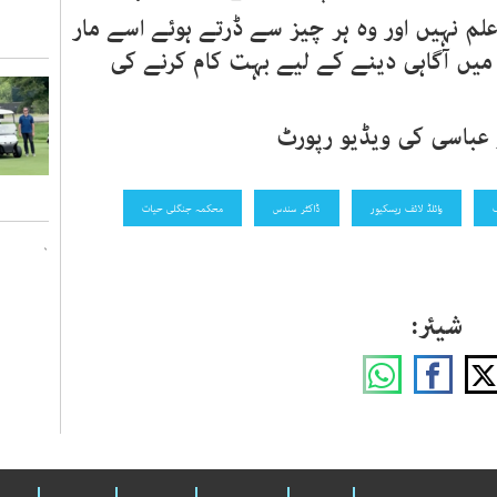
 علم نہیں اور وہ ہر چیز سے ڈرتے ہوئے اسے مار
میں آگاہی دینے کے لیے بہت کام کرنے کی
ر عباسی کی ویڈیو رپورٹ
ف
وائلڈ لائف ریسکیور
ڈاکٹر سندس
محکمہ جنگلی حیات
`
شیئر: