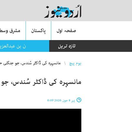
صفحہ اول
پاکستان
مشرق وسطی
تازہ ترین
شاہ سلمان بن عبدالعز
You are here
ہوم پیچ
مانسہرہ کی ڈاکٹر سُندس، جو جنگلی حیا
مانسہرہ کی ڈاکٹر سُندس، جو ج
پیر 8 جون 2026 6:09