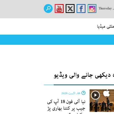
Thursday 
لٹی میڈیا
 دیکھی جانے والی ویڈیو
06, اگست 2026
نیا آئی فون 18 آپ کی
جیب پر کتنا بھاری پڑ