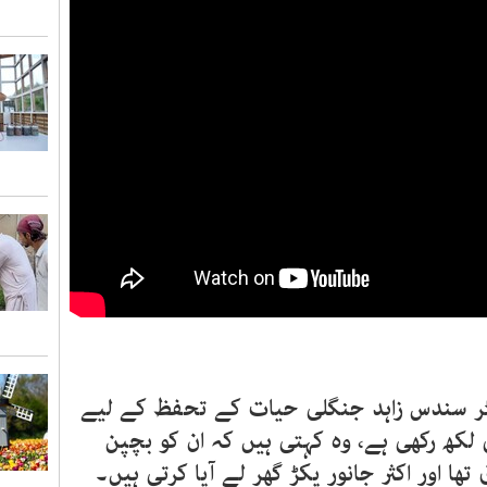
کٹر سندس زاہد جنگلی حیات کے تحفظ کے لیے
 لکھ رکھی ہے، وہ کہتی ہیں کہ ان کو بچپن
ھا اور اکثر جانور پکڑ گھر لے آیا کرتی ہیں۔