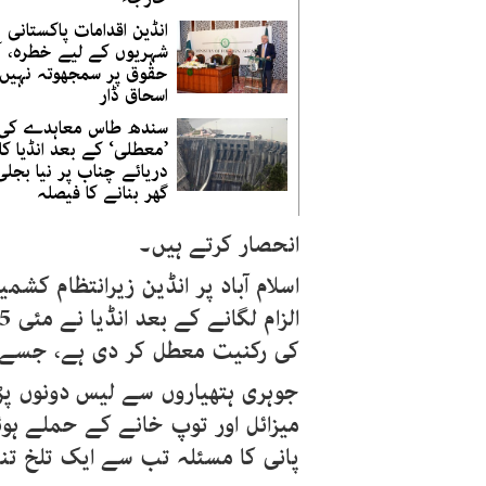
انڈین اقدامات پاکستانی
شہریوں کے لیے خطرہ، آ
حقوق پر سمجھوتہ نہیں:
اسحاق ڈار
سندھ طاس معاہدے کی
’معطلی‘ کے بعد انڈیا کا
دریائے چناب پر نیا بجلی
گھر بنانے کا فیصلہ
انحصار کرتے ہیں۔
اسلام آباد پر انڈین زیرانتظام کش
کی رکنیت معطل کر دی ہے، جسے پ
جوہری ہتھیاروں سے لیس دونوں پ
پانی کا مسئلہ تب سے ایک تلخ تناز