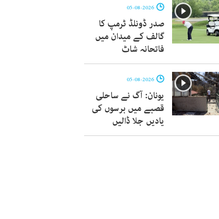
05-08-2026
صدر ڈونلڈ ٹرمپ کا
گالف کے میدان میں
فاتحانہ شاٹ
05-08-2026
یونان: آگ نے ساحلی
قصبے میں برسوں کی
یادیں جلا ڈالیں