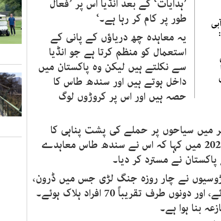
’ہدایات‘ کے بعد انڈیا اس پر ’فعال
طور پر کام کر رہا ہے۔‘
بی
یہ معاہدہ چھ دریاؤں کے پانی کے
استعمال کو منظم کرتا ہے جو انڈیا
سے نکلتے ہیں لیکن وہ پاکستان میں
داخل ہوتے ہیں اور سندھ طاس کا
حصہ ہیں اور اس پر کروڑوں لوگ
میر میں سیاحوں پر حملے کی پشت پناہی کا
الزام لگانے کے بعد انڈیا نے مئی 2025 میں کہا کہ اس نے سندھ طاس معاہدے
اکستان نے مسترد کر دیا۔
ڑوسیوں نے چار روزہ جنگ لڑی جس میں ڈرون،
میزائل اور توپ خانے کے حملے ہوئے، اور دونوں طرف تقریباً 70 افراد ہلاک ہوئے۔
عہ بنا ہوا ہے۔