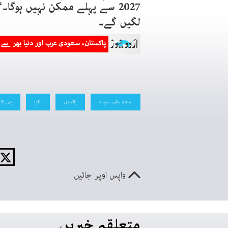
2027 سے پہلے ممکن نہیں ہوگا۔
لگیں گے۔
سندھ طاس معاہدہ
پاکستان
انڈیا
پانی کا 
واپس اوپر جائیں
متعلقہ خبریں