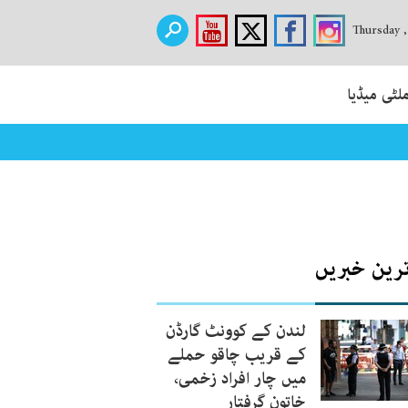
Thursday 
لٹی میڈیا
ترین خبریں
لندن کے کوونٹ گارڈن
کے قریب چاقو حملے
میں چار افراد زخمی،
خاتون گرفتار