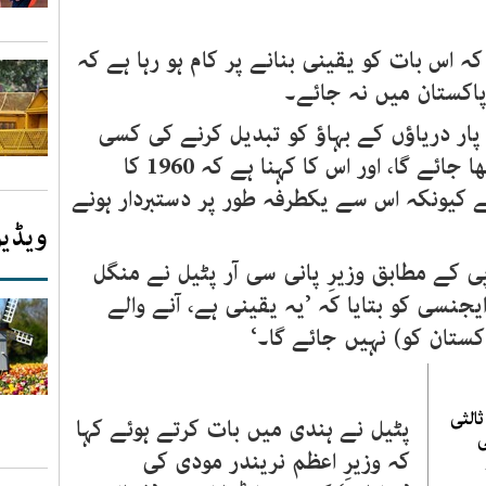
کہ اس بات کو یقینی بنانے پر کام ہو رہا ہے کہ
پاکستان میں نہ جائے۔
 پار دریاؤں کے بہاؤ کو تبدیل کرنے کی کسی
بھی کوشش کو ’جنگی اقدام‘ سمجھا جائے گا، اور اس کا کہنا ہے کہ 1960 کا
 کیونکہ اس سے یکطرفہ طور پر دستبردار ہونے
ویڈیو
 کے مطابق وزیرِ پانی سی آر پٹیل نے منگل
یجنسی کو بتایا کہ ’یہ یقینی ہے، آنے والے
کستان کو) نہیں جائے گا۔‘
الثی
پٹیل نے ہندی میں بات کرتے ہوئے کہا
ی
کہ وزیرِ اعظم نریندر مودی کی