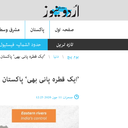
صفحہ اول
پاکستان
مشرق وسطی
تازہ ترین
حدود الشمالیہ فیسٹیول
You are here
ہوم پیچ
دنیا
’ایک قطرہ پانی بھی‘ پاکستان 
’ایک قطرہ پانی بھی‘ پاکستان ن
جمعرات 11 جون 2026 12:25