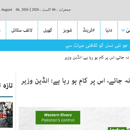
جمعرات ، 06 اگست ، 2026
|
, August 06, 2026
ٰ
دنیا
#ٹرینڈ
شوبز
کھیل
لائف سٹائل
م
 جو نئی نسل کو ثقافتی میراث سے جوڑ رہا ہے
نہ جائے، اس پر کام ہو رہا ہے: انڈین وزیر
ہ جائے، اس پر کام ہو رہا ہے: انڈین وزیر
تازہ 