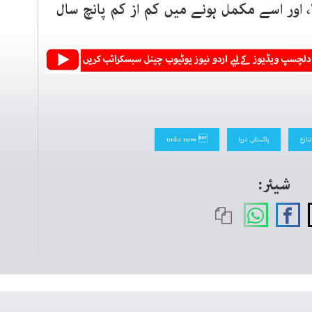
‘، اور اسے مکمل ہونے میں کم از کم پانچ سال
تنازع
پاکستانی دریا
 urdu news
شیئر: