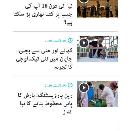
نیا آئی فون 18 آپ کی
جیب پر کتنا بھاری پڑ سکتا
ہے؟
06, اگست 2026
کھانے اور مٹی سے بجلی،
جاپان میں نئی ٹیکنالوجی
کا تجربہ
06, اگست 2026
رین ہارویسٹنگ: بارش کا
پانی محفوظ بنانے کا نیا
انداز
`