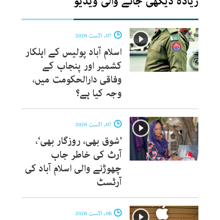
زیادہ دیکھی جانے والی ویڈیو
07, اگست 2026
اسلام آباد پولیس کے اہلکار
کشمیر اور پنجاب کے
وفاقی دارالحکومت میں،
وجہ کیا ہے؟
07, اگست 2026
’شوق بھی، روزگار بھی‘،
آرٹ کی خاطر جاب
چھوڑنے والی اسلام آباد کی
آرٹسٹ
06, اگست 2026