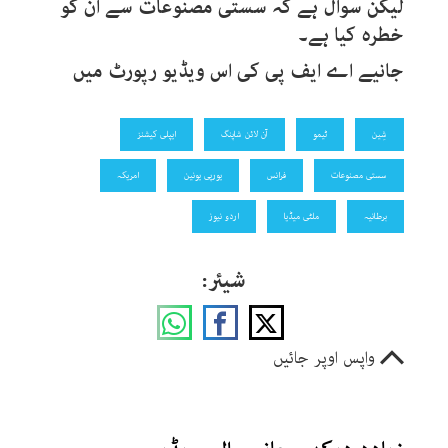
لیکن سوال ہے کہ سستی مصنوعات سے ان کو
خطرہ کیا ہے۔
جانیے اے ایف پی کی اس ویڈیو رپورٹ میں
شِین
ٹیمو
آن لائن شاپنگ
ایپلی کیشنز
سستی مصنوعات
فرانس
یورپی یونین
امریکہ
برطانیہ
ملٹی میڈیا
اردو نیوز
شیئر:
واپس اوپر جائیں