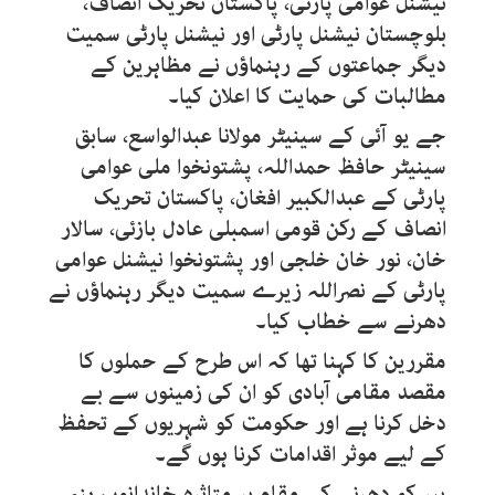
نیشنل عوامی پارٹی، پاکستان تحریک انصاف،
بلوچستان نیشنل پارٹی اور نیشنل پارٹی سمیت
دیگر جماعتوں کے رہنماؤں نے مظاہرین کے
مطالبات کی حمایت کا اعلان کیا۔
جے یو آئی کے سینیٹر مولانا عبدالواسع، سابق
سینیٹر حافظ حمداللہ، پشتونخوا ملی عوامی
پارٹی کے عبدالکبیر افغان، پاکستان تحریک
انصاف کے رکن قومی اسمبلی عادل بازئی، سالار
خان، نور خان خلجی اور پشتونخوا نیشنل عوامی
پارٹی کے نصراللہ زیرے سمیت دیگر رہنماؤں نے
دھرنے سے خطاب کیا۔
مقررین کا کہنا تھا کہ اس طرح کے حملوں کا
مقصد مقامی آبادی کو ان کی زمینوں سے بے
دخل کرنا ہے اور حکومت کو شہریوں کے تحفظ
کے لیے موثر اقدامات کرنا ہوں گے۔
پیر کو دھرنے کے مقام پر متاثرہ خاندانوں، ہنہ