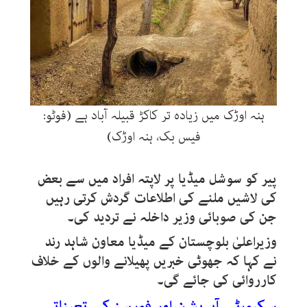
ہنہ اوڑک میں زیادہ تر کاکڑ قبیلہ آباد ہے (فوٹو:
فیس بک، ہنہ اوڑک)
پیر کو سوشل میڈیا پر لاپتہ افراد میں سے بعض
کی لاشیں ملنے کی اطلاعات گردش کرتی رہیں
جن کی صوبائی وزیر داخلہ نے تردید کی۔
وزیراعلیٰ بلوچستان کے میڈیا معاون شاہد رند
نے کہا کہ جھوٹی خبریں پھیلانے والوں کے خلاف
کارروائی کی جائے گی۔
سکیورٹی آپریشن اور فورسز کی تعیناتی