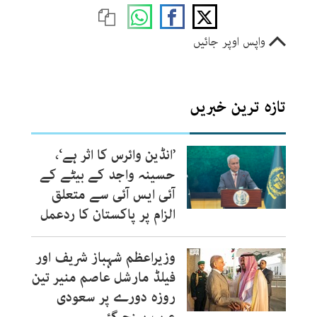
واپس اوپر جائیں
تازہ ترین خبریں
’انڈین وائرس کا اثر ہے‘،
حسینہ واجد کے بیٹے کے
آئی ایس آئی سے متعلق
الزام پر پاکستان کا ردعمل
وزیراعظم شہباز شریف اور
فیلڈ مارشل عاصم منیر تین
روزہ دورے پر سعودی