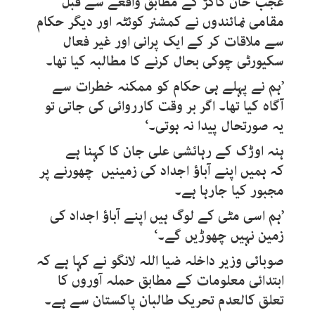
عجب خان کاکڑ کے مطابق واقعے سے قبل
مقامی نمائندوں نے کمشنر کوئٹہ اور دیگر حکام
سے ملاقات کر کے ایک پرانی اور غیر فعال
سکیورٹی چوکی بحال کرنے کا مطالبہ کیا تھا۔
’ہم نے پہلے ہی حکام کو ممکنہ خطرات سے
آگاہ کیا تھا۔ اگر بر وقت کارروائی کی جاتی تو
یہ صورتحال پیدا نہ ہوتی۔‘
ہنہ اوڑک کے رہائشی علی جان کا کہنا ہے
کہ ہمیں اپنے آباؤ اجداد کی زمینیں چھورنے پر
مجبور کیا جارہا ہے۔
’ہم اسی مٹی کے لوگ ہیں اپنے آباؤ اجداد کی
زمین نہیں چھوڑیں گے۔‘
صوبائی وزیر داخلہ ضیا اللہ لانگو نے کہا ہے کہ
ابتدائی معلومات کے مطابق حملہ آوروں کا
تعلق کالعدم تحریک طالبان پاکستان سے ہے۔