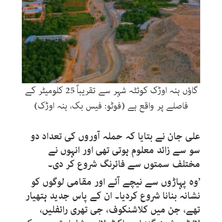
گاؤں ہنہ اوڑک کوئٹہ شہر سے تقریباً 25 کلومیٹر کے
فاصلے پر واقع ہے (فوٹو: فیس بک، ہنہ اوڑک)
علی جان نے بتایا کہ حملہ آوروں کی تعداد دو
سو سے زائد معلوم ہوتی تھی اور انہوں نے
مختلف سمتوں سے فائرنگ شروع کر دی۔
’وہ پہاڑوں سے نیچے آئے اور مقامی لوگوں کو
نشانہ بنانا شروع کردیا۔ ان کے پاس جدید ہتھیار
تھے، جن میں کلاشنکوف، جی تھری رائفلیں،