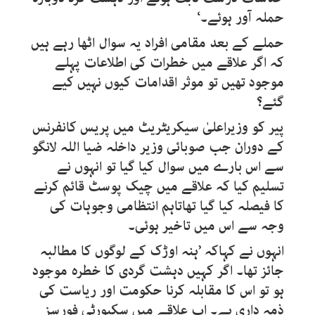
حملہ آور ہوئے۔‘
حملے کے بعد مقامی افراد یہ سوال اٹھا رہے ہیں
کہ اگر علاقے میں خطرات کی اطلاعات پہلے
موجود تھیں تو موثر اقدامات کیوں نہیں کیے
گئے؟
پیر کو وزیراعلیٰ سیکریٹریٹ میں پریس کانفرنس
کے دوران جب صوبائی وزیر داخلہ ضیا اللہ لانگو
سے اس بارے میں سوال کیا گیا تو انہوں نے
تسلیم کیا کہ علاقے میں چیک پوسٹ قائم کرنے
کا فیصلہ کیا گیا تھاتاہم انتظامی وجوہات کی
وجہ سے اس میں تاخیر ہوئی۔
انہوں نے کہاکہ ’ہنہ اوڑک کے لوگوں کا مطالبہ
جائز تھا۔ اگر کہیں دہشت گردی کا خطرہ موجود
ہو تو اس کا مقابلہ کرنا حکومت اور ریاست کی
ذمہ داری ہے۔ اب علاقے میں سکیورٹی فورسز