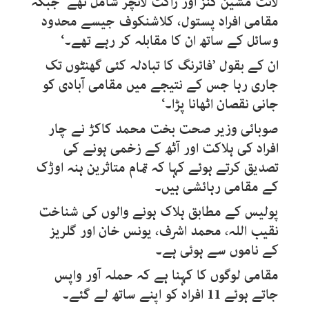
لائٹ مشین گنز اور راکٹ لانچر شامل تھے جبکہ
مقامی افراد پستول، کلاشنکوف جیسے محدود
وسائل کے ساتھ ان کا مقابلہ کر رہے تھے۔‘
ان کے بقول ’فائرنگ کا تبادلہ کئی گھنٹوں تک
جاری رہا جس کے نتیجے میں مقامی آبادی کو
جانی نقصان اٹھانا پڑا۔‘
صوبائی وزیر صحت بخت محمد کاکڑ نے چار
افراد کی ہلاکت اور آٹھ کے زخمی ہونے کی
تصدیق کرتے ہوئے کہا کہ تمام متاثرین ہنہ اوڑک
کے مقامی رہائشی ہیں۔
پولیس کے مطابق ہلاک ہونے والوں کی شناخت
نقیب اللہ، محمد اشرف، یونس خان اور گلریز
کے ناموں سے ہوئی ہے۔
مقامی لوگوں کا کہنا ہے کہ حملہ آور واپس
جاتے ہوئے 11 افراد کو اپنے ساتھ لے گئے۔