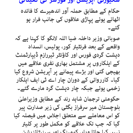
حکام کے مطابق حملہ آور اندھیرے کا فائدہ
اٹھاتے ہوئے پہاڑی علاقوں کی جانب فرار ہو
گئے۔
صوبائی وزیر داخلہ ضیا اللہ لانگو کا کہنا ہے کہ
واقعے کے بعد فرنٹیئر کور، پولیس، انسداد
دہشت گردی فورس اور کاؤنٹر ٹیررازم ڈیپارٹمنٹ
کے اہلکاروں پر مشتمل بھاری نفری علاقے میں
بھیجی گئی اور بڑے پیمانے پر آپریشن شروع کیا
گیا۔ کارروائی کے دوران چار اے ٹی ایف اہلکار
زخمی ہوئے جبکہ چار دہشت گرد مارے گئے۔
حکومتی ترجمان شاہد رند کے مطابق وزیراعلیٰ
بلوچستان میر سرفراز بگٹی کی زیر صدارت پیر
کو اس معاملے سے متعلق اجلاس میں فیصلہ کیا
گیا کہ جب تک علاقے کو مکمل طور پر کلیئر
نہیں کیا جاتا وہاں کومبنگ اور سینیٹائزیشن