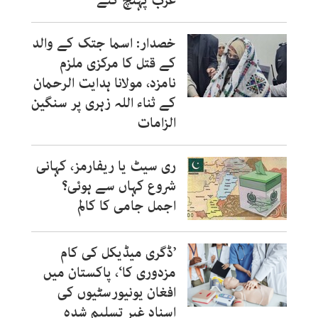
عرب پہنچ گئے
خصدار: اسما جتک کے والد
کے قتل کا مرکزی ملزم
نامزد، مولانا ہدایت الرحمان
کے ثناء اللہ زہری پر سنگین
الزامات
ری سیٹ یا ریفارمز، کہانی
شروع کہاں سے ہوئی؟
اجمل جامی کا کالم
’ڈگری میڈیکل کی کام
مزدوری کا‘، پاکستان میں
افغان یونیورسٹیوں کی
اسناد غیر تسلیم شدہ