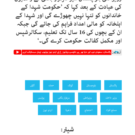
کی عیادت کے بعد کہا کہ ’حکومت شہدا کے
خاندانوں کو تنہا نہیں چھوڑے گی اور شہدا کے
اہلخانہ کو مالی امداد فراہم کی جائے گی جبکہ
ان کے بچوں کی 16 سال تک تعلیم، سکالرشپس
اور مکمل کفالت حکومت کرے گی۔‘
پاکستان
بلوچستان
کوئٹہ
حملہ
گاؤں
وزیر داخلہ
وزیراعلیٰ
سرفراز بگٹی
پولیس
مسلح افراد
احتجاج
دھرنا
اردو نیوز
شیئر: