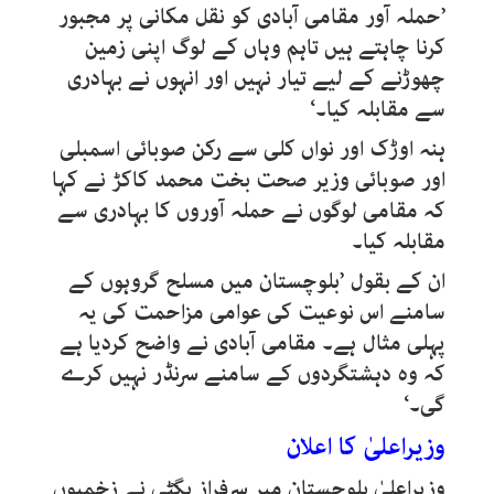
’حملہ آور مقامی آبادی کو نقل مکانی پر مجبور
کرنا چاہتے ہیں تاہم وہاں کے لوگ اپنی زمین
چھوڑنے کے لیے تیار نہیں اور انہوں نے بہادری
سے مقابلہ کیا۔‘
ہنہ اوڑک اور نواں کلی سے رکن صوبائی اسمبلی
اور صوبائی وزیر صحت بخت محمد کاکڑ نے کہا
کہ مقامی لوگوں نے حملہ آوروں کا بہادری سے
مقابلہ کیا۔
ان کے بقول ’بلوچستان میں مسلح گروہوں کے
سامنے اس نوعیت کی عوامی مزاحمت کی یہ
پہلی مثال ہے۔ مقامی آبادی نے واضح کردیا ہے
کہ وہ دہشتگردوں کے سامنے سرنڈر نہیں کرے
گی۔‘
وزیراعلیٰ کا اعلان
وزیراعلیٰ بلوچستان میر سرفراز بگٹی نے زخمیوں