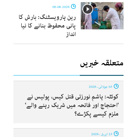
06-08-2026
رین ہارویسٹنگ: بارش کا
پانی محفوظ بنانے کا نیا
انداز
متعلقہ خبریں
03 جولائی ، 2026
کوئٹہ: ہاشم نورزئی قتل کیس، پولیس نے
’احتجاج اور فاتحہ میں شریک رہنے والے‘
ملزم کیسے پکڑے؟
23 اپریل ، 2026