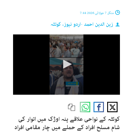
منگل 7 جولائی 2026 7:44
زین الدین احمد -اردو نیوز، کوئٹہ
0
seconds
of
3
minutes,
کوئٹہ کے نواحی علاقے ہنہ اوڑک میں اتوار کی
45
seconds
شام مسلح افراد کے حملے میں چار مقامی افراد