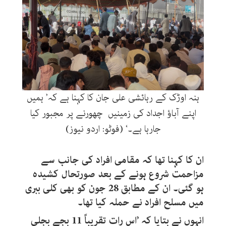
ہنہ اوڑک کے رہائشی علی جان کا کہنا ہے کہ’ ہمیں
اپنے آباؤ اجداد کی زمینیں چھورنے پر مجبور کیا
جارہا ہے۔‘ (فوٹو: اردو نیوز)
ان کا کہنا تھا کہ مقامی افراد کی جانب سے
مزاحمت شروع ہونے کے بعد صورتحال کشیدہ
ہو گئی۔ ان کے مطابق 28 جون کو بھی کلی ببری
میں مسلح افراد نے حملہ کیا تھا۔
انہوں نے بتایا کہ ’اس رات تقریباً 11 بجے بجلی