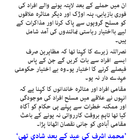
ان میں حملے کے بعد لاپتہ ہونے والے افراد کی
فوری بازیابی، ہنہ اوڑک اور دیگر متاثرہ علاقوں
کو مسلح گروہوں سے پاک کرنا اور مذاکرات کے
لیے بااختیار ریاستی نمائندوں کی آمد شامل
ہیں۔
نصراللہ زیرے کا کہنا تھا کہ مظاہرین صرف
ایسے افراد سے بات کریں گے جن کے پاس
فیصلے کرنے کا اختیار ہو۔وہ بے اختیار حکومتی
عہدے دار نہ ہو۔
مقامی افراد اور متاثرہ خاندانوں کا کہنا ہے کہ
انہوں نے علاقے میں مسلح افراد کی موجودگی
اور ممکنہ خطرات سے پہلے ہی حکام کو آگاہ
کیا تھا تاہم بروقت کارروائی نہ ہونے کے باعث
مقامی آبادی کو جانی نقصان اٹھانا پڑا۔
’محمد اشرف کی عید کے بعد شادی تھی‘