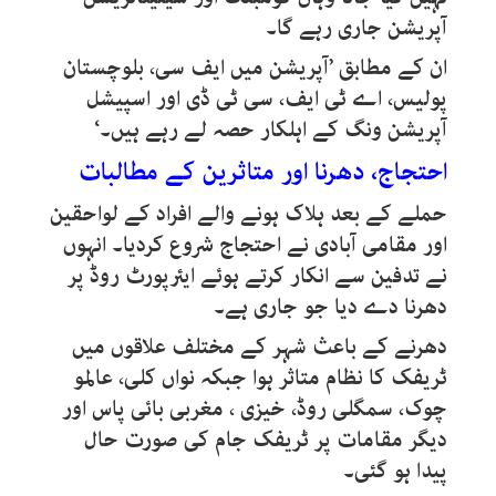
آپریشن جاری رہے گا۔
ان کے مطابق ’آپریشن میں ایف سی، بلوچستان
پولیس، اے ٹی ایف، سی ٹی ڈی اور اسپیشل
آپریشن ونگ کے اہلکار حصہ لے رہے ہیں۔‘
احتجاج، دھرنا اور متاثرین کے مطالبات
حملے کے بعد ہلاک ہونے والے افراد کے لواحقین
اور مقامی آبادی نے احتجاج شروع کردیا۔ انہوں
نے تدفین سے انکار کرتے ہوئے ایئرپورٹ روڈ پر
دھرنا دے دیا جو جاری ہے۔
دھرنے کے باعث شہر کے مختلف علاقوں میں
ٹریفک کا نظام متاثر ہوا جبکہ نواں کلی، عالمو
چوک، سمگلی روڈ، خیزی ، مغربی بائی پاس اور
دیگر مقامات پر ٹریفک جام کی صورت حال
پیدا ہو گئی۔