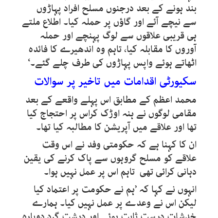
بند ہونے کے بعد درجنوں مسلح افراد پہاڑوں
سے نیچے آئے اور گاؤں پر حملہ کیا۔ اطلاع ملتے
ہی قریبی علاقوں سے لوگ پہنچے اور حملہ
آوروں کا مقابلہ کیا، تاہم وہ اندھیرے کا فائدہ
اٹھاتے ہوئے واپس پہاڑوں کی طرف چلے گئے۔‘
سکیورٹی اقدامات میں تاخیر پر سوالات
محمد اعظم کے مطابق اس پہلے واقعے کے بعد
مقامی لوگوں نے ہنہ اوڑک کراس پر احتجاج کیا
تھا اور علاقے میں آپریشن کا مطالبہ کیا تھا۔
ان کا کہنا ہے کہ حکومتی وفد نے اس وقت
علاقے کو مسلح گروہوں سے پاک کرنے کی یقین
دہانی کرائی تھی تاہم اس پر عمل نہیں ہوا۔
انہوں نے کہا کہ ’ہم نے حکومت پر اعتماد کیا
لیکن اس نے وعدے پر عمل نہیں کیا۔ ہمارے
خدشات درست ثابت ہوئے اور دہشت گرد دوبارہ