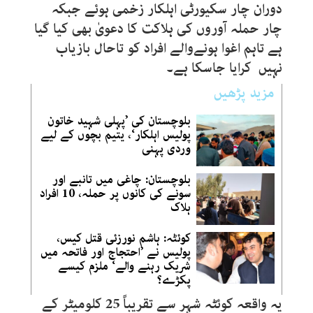
دوران چار سکیورٹی اہلکار زخمی ہوئے جبکہ
چار حملہ آوروں کی ہلاکت کا دعویٰ بھی کیا گیا
ہے تاہم اغوا ہونےوالے افراد کو تاحال بازیاب
نہیں کرایا جاسکا ہے۔
مزید پڑھیں
بلوچستان کی ’پہلی شہید خاتون
پولیس اہلکار‘، یتیم بچوں کے لیے
وردی پہنی
بلوچستان: چاغی میں تانبے اور
سونے کی کانوں پر حملہ، 10 افراد
ہلاک
کوئٹہ: ہاشم نورزئی قتل کیس،
پولیس نے ’احتجاج اور فاتحہ میں
شریک رہنے والے‘ ملزم کیسے
پکڑے؟
یہ واقعہ کوئٹہ شہر سے تقریباً 25 کلومیٹر کے