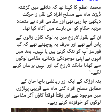
محمد اعظم کا کہنا تھا کہ علاقے میں گزشتہ
ڈیڑھ ماہ سے مسلح افراد کی نقل و حرکت
دیکھی جا رہی تھی اور مقامی افراد نے متعدد
مرتبہ حکام کو اس بارے میں آگاہ کیا تھا۔
ان کے بقول’شروع میں یہ لوگ گاؤں والوں کے
پاس آتے تھے اور صرف یہ پوچھتے تھے کہ کیا
فورسز آپ کو تنگ کرتی ہیں یا نہیں۔ بعد میں
انہوں نے اپنی موجودگی بڑھائی، مقامی لوگوں
سے کھانا مانگنا شروع کیا اور انہیں ہراساں کرنے
لگے۔‘
ہنہ اوڑک کے ایک اور رہائشی باچا خان کے
مطابق مسلح افراد کئی ماہ سے قریبی پہاڑوں
میں موجود تھے اور وقتاً فوقتاً گاؤں آکر مقامی
لوگوں کو خوفزدہ کرتے رہے۔