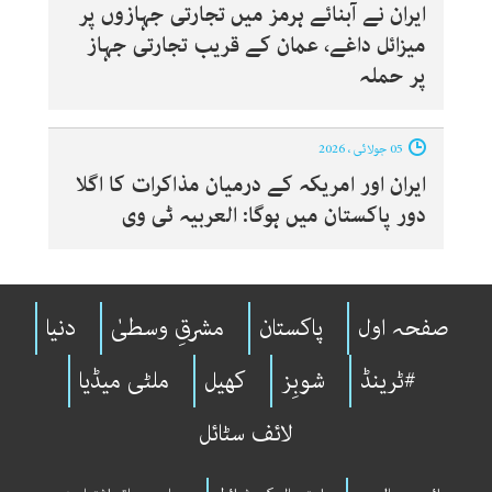
ایران نے آبنائے ہرمز میں تجارتی جہازوں پر
میزائل داغے، عمان کے قریب تجارتی جہاز
پر حملہ
05 جولائی ، 2026
ایران اور امریکہ کے درمیان مذاکرات کا اگلا
دور پاکستان میں ہوگا: العربیہ ٹی وی
صفحہ اول
پاکستان
مشرقِ وسطیٰ
دنیا
#ٹرینڈ
شوبِز
کھیل
ملٹی میڈیا
لائف سٹائل