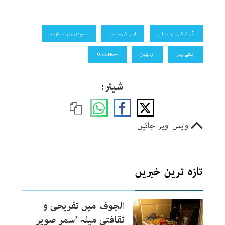
آئل ٹینکروں پر حملے
ایران کی مذمت
سعودی وزارت خارجہ
آبنائے ہرمز
اردونیوز
UrduNews
شیئر:
واپس اوپر جائیں
تازہ ترین خبریں
الجوف میں تفریحی و
ثقافتی میلہ ’سمر صویر