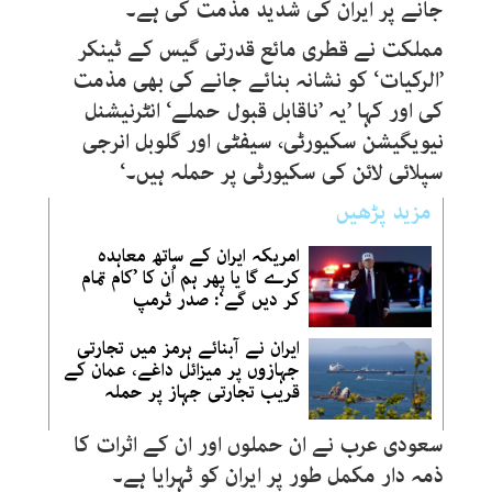
جانے پر ایران کی شدید مذمت کی ہے۔
مملکت نے قطری مائع قدرتی گیس کے ٹینکر
’الرکیات‘ کو نشانہ بنائے جانے کی بھی مذمت
کی اور کہا ’یہ ’ناقابل قبول حملے‘ انٹرنیشنل
نیویگیشن سکیورٹی، سیفٹی اور گلوبل انرجی
سپلائی لائن کی سکیورٹی پر حملہ ہیں۔‘
مزید پڑھیں
امریکہ ایران کے ساتھ معاہدہ
کرے گا یا پھر ہم اُن کا ’کام تمام
کر دیں گے‘: صدر ٹرمپ
ایران نے آبنائے ہرمز میں تجارتی
جہازوں پر میزائل داغے، عمان کے
قریب تجارتی جہاز پر حملہ
سعودی عرب نے ان حملوں اور ان کے اثرات کا
ذمہ دار مکمل طور پر ایران کو ٹہرایا ہے۔