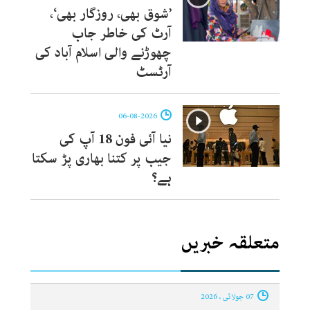
’شوق بھی، روزگار بھی‘،
آرٹ کی خاطر جاب
چھوڑنے والی اسلام آباد کی
آرٹسٹ
06-08-2026
نیا آئی فون 18 آپ کی
جیب پر کتنا بھاری پڑ سکتا
ہے؟
متعلقہ خبریں
07 جولائی ، 2026