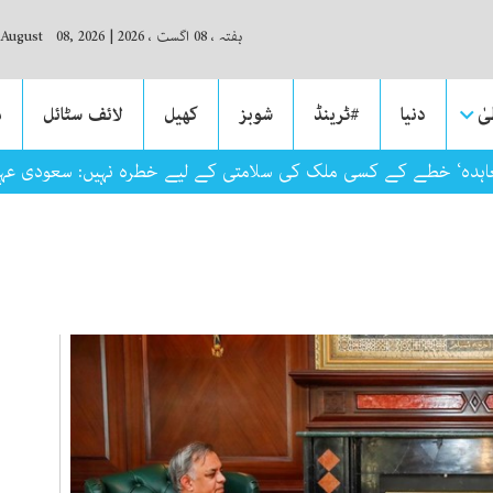
ہفتہ ، 08 اگست ، 2026
|
 August 08, 2026
ٰ
دنیا
#ٹرینڈ
شوبز
کھیل
لائف سٹائل
م
عاہدہ‘ خطے کے کسی ملک کی سلامتی کے لیے خطرہ نہیں: سعودی عہد