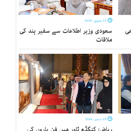
31 جنوری ، 2019
عی
سعودی وزیر اطلاعات سے سفیر ہند کی
ملاقات
19 دسمبر ، 2018
ریاض: کنگڈم ٹاور میں فن پاروں کی