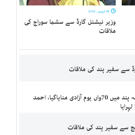
08 فروری ، 2018
وزیر نیشنل گارڈ سے سشما سوراج کی
ملاقات
ڈ سے سفیر ہند کی ملاقات
ریاض:سفارتخانہ ہند میں 70واں یوم آزادی منایاگیا، احمد
لہرایا
 سے سفیر ہند کی ملاقات