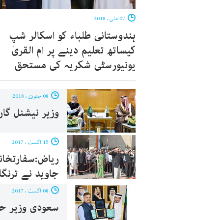
07 مئی ، 2018
ہندوستانی طلباء کو اسکالر شپ
کیساتھ تعلیم دینے پر ام القریٰ
یونیورسٹی شکریہ کی مستحق
08 جنوری ، 2018
وزیر نیشنل گار
15 اگست ، 2017
جاوید نے ترنگا 
08 اگست ، 2017
سعودی وزیر حج