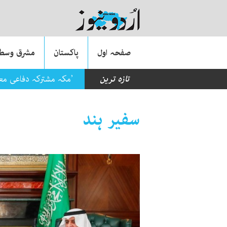
صفحہ اول
پاکستان
مشرق وسطی
تازہ ترین
’مکہ مشترکہ دفاعی م
سفیر ہند