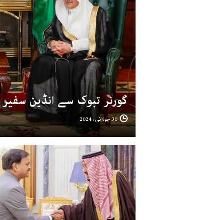
گورنر تبوک سے انڈین سفیر 
30 جولائی ، 2024