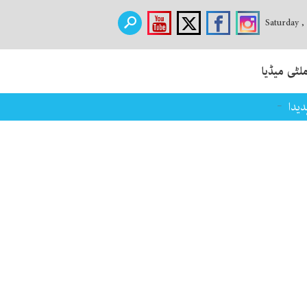
Saturday ,
لٹی میڈیا
یدار