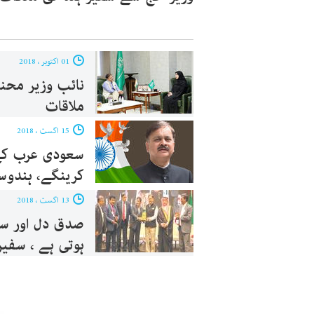
01 اکتوبر ، 2018
نائب وزیر محن
ملاقات
15 اگست ، 2018
سعودی عرب کے 
کرینگے، ہندوس
13 اگست ، 2018
صدق دل اور سچ
ہوتی ہے ، سفیر