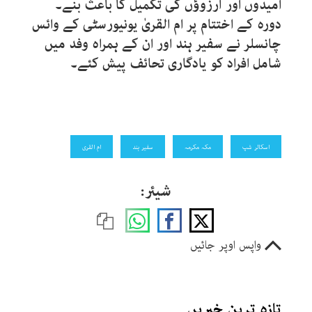
امیدوں اور آرزوﺅں کی تکمیل کا باعث بنے۔
دورہ کے اختتام پر ام القریٰ یونیورسٹی کے وائس
چانسلر نے سفیر ہند اور ان کے ہمراہ وفد میں
شامل افراد کو یادگاری تحائف پیش کئے۔
اسکالر شپ
مکہ مکرمہ
سفیر ہند
ام القری
شیئر:
واپس اوپر جائیں
تازہ ترین خبریں