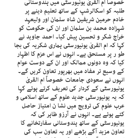
خصوصاً ام القریٰ یونیورسٹی میں ہندوستانی
طلبہ کو اسکالرشپ کے ساتھ تعلیم دینے پر
خادم حرمین شریفین شاہ سلمان اور ولیعہد
شہزادہ محمد بن سلمان اور ان کی حکومت کو
خراج شکر و تحسین پیش کیا۔ احمد جاوید نے
کہا کہ ام القریٰ یونیورسٹی ہماری شکریہ کی بجا
طو ر پر مستحق ہے۔ انہوں نے اس عزم کا اظہار
کیا کہ وہ دونوں ممالک اور ان کے دوست عوام
کے وسیع تر مفاد میں بھرپور تعاون کریں گے۔
انہوں نے سعودی جامعات خصوصاً ام القریٰ
یونیورسٹی کے کردار کی تعریف کرتے ہوئے کہا
کہ یہ یونیورسٹی جدید علوم کے ساتھ اسلامی و
عرب علوم کی ترویج میں نشا ن امتیاز حاصل
کئے ہوئے ہے۔ انہوں نے آرزو ظاہر کی کہ
یونیورسٹی کے ساتھ ہندوستانی سفارتخانے کا
تعاون مزید آگے بڑھے اور یہ تعاون سب کی