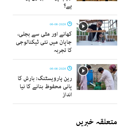
ہے؟
06-08-2026
کھانے اور مٹی سے بجلی،
جاپان میں نئی ٹیکنالوجی
کا تجربہ
06-08-2026
رین ہارویسٹنگ: بارش کا
پانی محفوظ بنانے کا نیا
انداز
متعلقہ خبریں