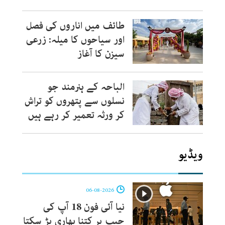
طائف میں اناروں کی فصل
اور سیاحوں کا میلہ: زرعی
سیزن کا آغاز
الباحہ کے ہنرمند جو
نسلوں سے پتھروں کو تراش
کر ورثہ تعمیر کر رہے ہیں
ویڈیو
06-08-2026
نیا آئی فون 18 آپ کی
جیب پر کتنا بھاری پڑ سکتا