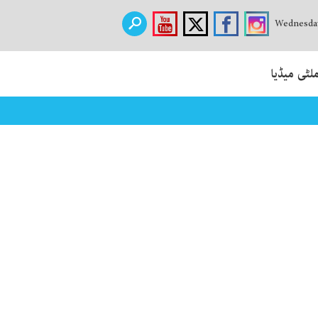
Wednesday
لٹی میڈیا