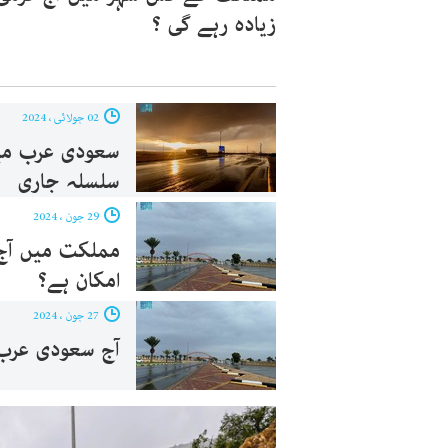
زیادہ رہے گی ؟
02 جولائی ، 2024
سعودی عرب میں 
سلسلہ جاری
29 جون ، 2024
مملکت میں آج 
امکان ہے؟
27 جون ، 2024
آج سعودی عرب