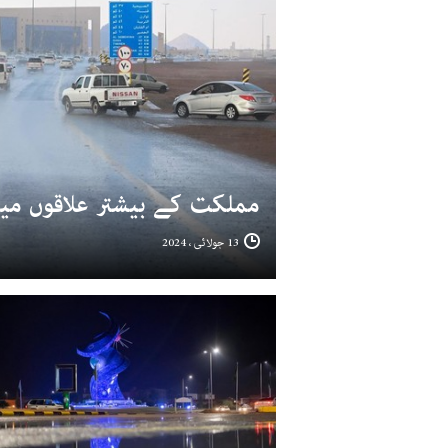
مملکت کے بیشتر علاقوں می
13 جولائی ، 2024