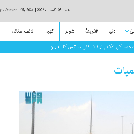
بدھ ، 05 اگست ، 2026
|
 , August 05, 2026
ٰ
دنیا
#ٹرینڈ
شوبز
کھیل
لائف سٹائل
م
زار 173 نئی سائٹس کا اندراج
میات