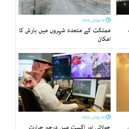
10 جولائی ، 2024
مملکت کے متعدد شہروں میں بارش کا
امکان
04 جولائی ، 2024
جولائی اور اگست میں درجہ حرارت