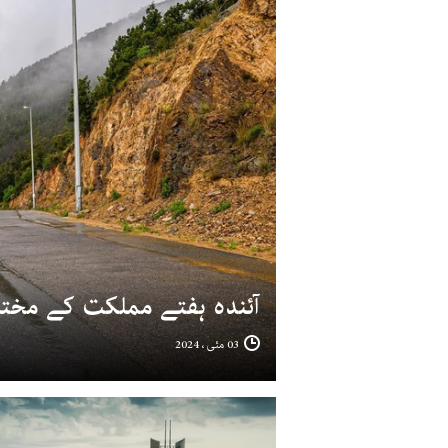
آئندہ ہفتے مملکت کے مختل
03 مئی ، 2024