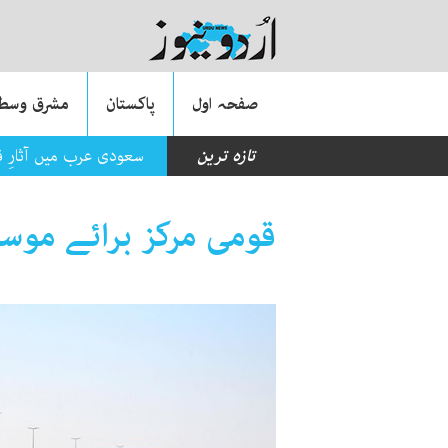
صفحہ اول
پاکستان
مشرق وسطی
تازہ ترین
سعودی عرب میں آثارِ قدیمہ کی ایک ہ
قومی مرکز برائے موس