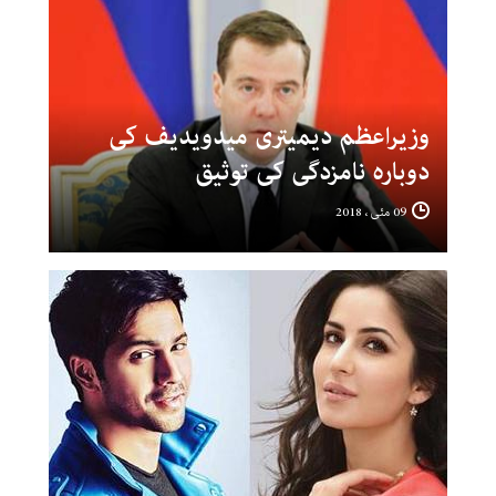
وزیراعظم دیمیتری میدویدیف کی
دوبارہ نامزدگی کی توثیق
09 مئی ، 2018