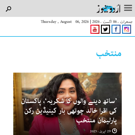
جمعرات ، 06 اگست ، 2026
|
Thursday , August 06, 2026
منتخب
’ساتھ دینے والوں کا شکریہ‘، پاکستان
کی اقرا خالد چوتھی بار کینیڈین رکن
پارلیمان منتخب
29 اپریل ، 2025