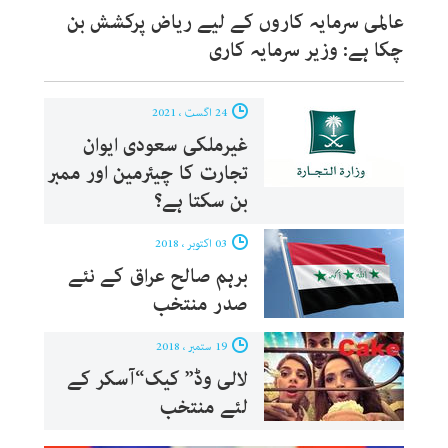
عالمی سرمایہ کاروں کے لیے ریاض پرکشش بن
چکا ہے: وزیر سرمایہ کاری
24 اگست ، 2021
غیرملکی سعودی ایوان
تجارت کا چیئرمین اور ممبر
بن سکتا ہے؟
03 اکتوبر ، 2018
برہم صالح عراق کے نئے
صدر منتخب
19 ستمبر ، 2018
لالی وڈ” کیک“آسکر کے
لئے منتخب