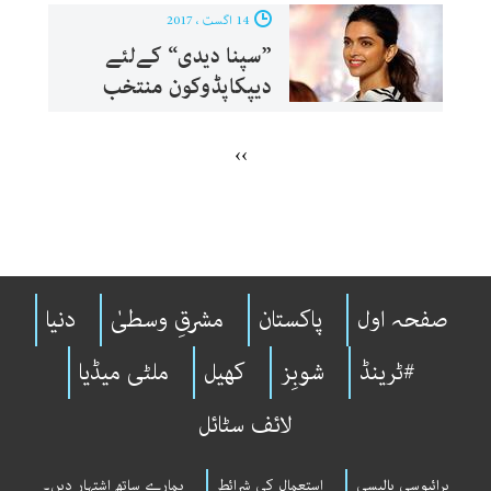
14 اگست ، 2017
”سپنا دیدی“ کےلئے
دیپکاپڈوکون منتخب
››
صفحہ اول
پاکستان
مشرقِ وسطیٰ
دنیا
#ٹرینڈ
شوبِز
کھیل
ملٹی میڈیا
لائف سٹائل
پرائیوسی پالیسی
استعمال کی شرائط
ہمارے ساتھ اشتہار دیں۔