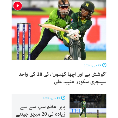
15 مئی ، 2024
’کوشش ہے اور اچھا کھیلوں‘، ٹی 20 کی واحد
سینچری سکورر منیبہ علی
13 مئی ، 2024
بابر اعظم سب سے سے
زیادہ ٹی 20 میچز جیتنے