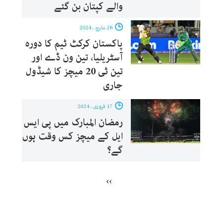
والے کپتان بن گئے
26 مارچ ، 2024
پاکستان کرکٹ ٹیم کا دورہ
آسٹریلیا، تین ون ڈے اور
تین ٹی 20 میچز کا شیڈول
جاری
17 فروری ، 2024
رمضان المبارک میں پی ایس
ایل کے میچز کس وقت ہوں
گے؟
››