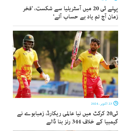
پہلے ٹی 20 میں آسٹریلیا سے شکست، ’فخر
زمان آج تم یاد بے حساب آئے‘
23 اکتوبر ، 2024
ٹی20 کرکٹ میں نیا عالمی ریکارڈ، زمبابوے نے
گیمبیا کے خلاف 344 رنز بنا ڈالے