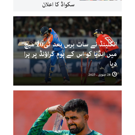
سکواڈ کا اعلان
انگلینڈ نے سات برس بعد ٹی20 میچ
میں انڈیا کو اس کے ہوم گراؤنڈ پر ہرا
دیا
28 جنوری ، 2025