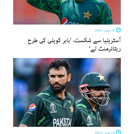
16 نومبر ، 2024
آسٹریلیا سے شکست، ’بابر کوہلی کی طرح
ریٹائرمنٹ لے‘
14 نومبر ، 2024