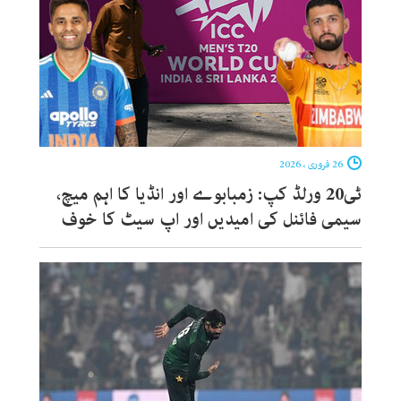
26 فروری ، 2026
ٹی20 ورلڈ کپ: زمبابوے اور انڈیا کا اہم میچ،
سیمی فائنل کی امیدیں اور اپ سیٹ کا خوف