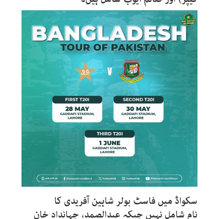
سکواڈ میں فاسٹ بولر شاہین آفریدی کا
نام شامل نہیں جبکہ عبدالصمد، جہانداد خان