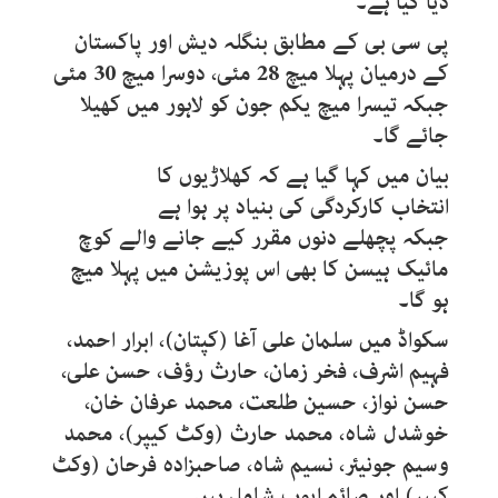
دیا گیا ہے۔​
پی سی بی کے مطابق بنگلہ دیش اور پاکستان
کے درمیان پہلا میچ 28 مئی، دوسرا میچ 30 مئی
جبکہ تیسرا میچ یکم جون کو لاہور میں کھیلا
جائے گا۔
بیان میں کہا گیا ہے کہ کھلاڑیوں کا
انتخاب کارکردگی کی بنیاد پر ہوا ہے
جبکہ پچھلے دنوں مقرر کیے جانے والے کوچ
مائیک ہیسن کا بھی اس پوزیشن میں پہلا میچ
ہو گا۔
سکواڈ میں سلمان علی آغا (کپتان)، ابرار احمد،
فہیم اشرف، فخر زمان، حارث رؤف، حسن علی،
حسن نواز، حسین طلعت، محمد عرفان خان،
خوشدل شاہ، محمد حارث (وکٹ کیپر)، محمد
وسیم جونیئر، نسیم شاہ، صاحبزادہ فرحان (وکٹ
کیپر) اور صائم ایوب شامل ہیں۔