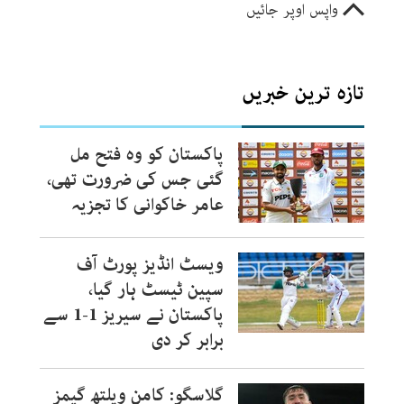
واپس اوپر جائیں
تازہ ترین خبریں
پاکستان کو وہ فتح مل
گئی جس کی ضرورت تھی،
عامر خاکوانی کا تجزیہ
ویسٹ انڈیز پورٹ آف
سپین ٹیسٹ ہار گیا،
پاکستان نے سیریز 1-1 سے
برابر کر دی
گلاسگو: کامن ویلتھ گیمز