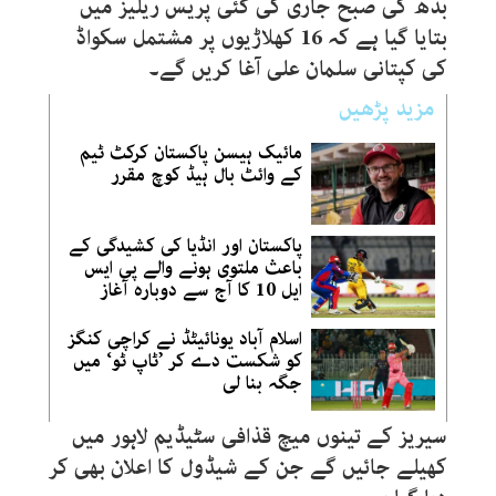
بدھ کی صبح جاری کی گئی پریس ریلیز میں
بتایا گیا ہے کہ 16 کھلاڑیوں پر مشتمل سکواڈ
کی کپتانی سلمان علی آغا کریں گے۔
مزید پڑھیں
مائیک ہیسن پاکستان کرکٹ ٹیم
کے وائٹ بال ہیڈ کوچ مقرر
پاکستان اور انڈیا کی کشیدگی کے
باعث ملتوی ہونے والے پی ایس
ایل 10 کا آج سے دوبارہ آغاز
اسلام آباد یونائیٹڈ نے کراچی کنگز
کو شکست دے کر ’ٹاپ ٹو‘ میں
جگہ بنا لی
سیریز کے تینوں میچ قذافی سٹیڈیم لاہور میں
کھیلے جائیں گے جن کے شیڈول کا اعلان بھی کر