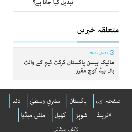
تبدیل کیا جاتا ہے؟
متعلقہ خبریں
13 مئی ، 2025
مائیک ہیسن پاکستان کرکٹ ٹیم کے وائٹ
بال ہیڈ کوچ مقرر
صفحہ اول
پاکستان
مشرقِ وسطیٰ
دنیا
#ٹرینڈ
شوبِز
کھیل
ملٹی میڈیا
لائف سٹائل