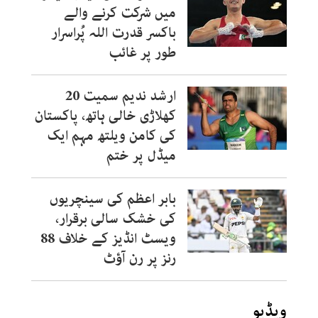
میں شرکت کرنے والے
باکسر قدرت اللہ پُراسرار
طور پر غائب
ارشد ندیم سمیت 20
کھلاڑی خالی ہاتھ، پاکستان
کی کامن ویلتھ مہم ایک
میڈل پر ختم
بابر اعظم کی سینچریوں
کی خشک سالی برقرار،
ویسٹ انڈیز کے خلاف 88
رنز پر رن آؤٹ
ویڈیو