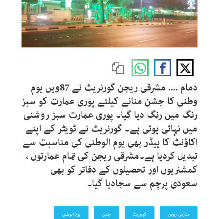
دمام .... مشرقی ریجن گورنریٹ نے 87ویں یوم
وطنی کا جشن منانے کیلئے پوری عمارت کو سبز
رنگ میں رنگ دیا گیا۔ پوری عمارت سبز روشنی
میں نہائی ہوئی ہے۔ گورنریٹ نے ٹویٹر کے اپنے
اکاﺅنٹ کا ہیڈر بھی یوم الوطنی کی مناسبت سے
تبدیل کردیا ہے۔مشرقی ریجن کی تمام عمارتوں ،
کمشنریوں اور تحصیلوں کے دفاتر کو بھی
سعودی پرچم سے سجادیا گیا۔
مشرقی ریجن
گورنریٹ
جشن
یوم الوطنی