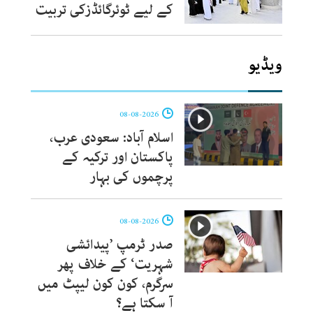
کے لیے ٹوئرگائڈزکی تربیت
ویڈیو
08-08-2026
اسلام آباد: سعودی عرب،
پاکستان اور ترکیہ کے
پرچموں کی بہار
08-08-2026
صدر ٹرمپ ’پیدائشی
شہریت‘ کے خلاف پھر
سرگرم، کون کون لیپٹ میں
آ سکتا ہے؟