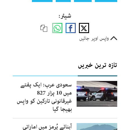
شیئر:
واپس اوپر جائیں
تازہ ترین خبریں
سعودی عرب: ایک ہفتے
میں 10 ہزار 827
غیرقانونی تارکین کو واپس
بھیجا گیا
آبنائے ہُرمز میں اماراتی