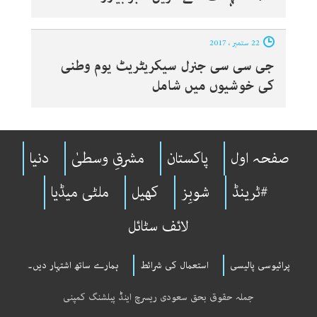
22 ستمبر ، 2017
جی سی سی جنرل سیکریٹریٹ یوم وطنی
کی خوشیوں میں شامل
صفحہ اول
پاکستان
مشرقِ وسطیٰ
دنیا
#ٹرینڈ
شوبِز
کھیل
ملٹی میڈیا
لائف سٹائل
پرائیوسی پالیسی
استعمال کی شرائط
ہمارے ساتھ اشتہار دیں۔
جملہ حقوق بحق سعودی ریسرچ اینڈ پبلشنگ کمپنی