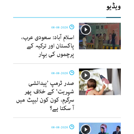
ویڈیو
08-08-2026
اسلام آباد: سعودی عرب،
پاکستان اور ترکیہ کے
پرچموں کی بہار
08-08-2026
صدر ٹرمپ ’پیدائشی
شہریت‘ کے خلاف پھر
سرگرم، کون کون لیپٹ میں
آ سکتا ہے؟
08-08-2026