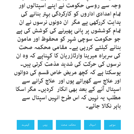
وجہ سے روسی حکومت نے اپنے اسپتالوں اور
تمام امدادی اداروں کو کارکردگی بہتر بنانے کی
ہدایت کررکھی ہے مگر ان دونوں نرسوں نے ان
تمام کوششوں پر پانی پھیرنے کی کوشش کی ہے
جو حکومت سوچی شہر کو محفوظ اور مامون
بنانے کیلئے کررہی ہے۔ مقامی محکمہ صحت
کی سربراہ میرینا وارٹازریان کا کہناہے کہ وہ ان
نرسوں کی حرکت کی شدید مذمت کرتی ہیں۔
ہوسکتا ہے کہ کچھ مریض خاص قسم کی دوائوں
اور علاج سے گھبراتے ہوں اور علاج کرانے سے
اسپتال آنے کے بعد بھی انکار کردیں۔ مگر اسکا
مطلب یہ نہیں کہ اس طرح انہیں اسپتال سے
باہر نکالا جائے۔
سوچی
اسپتال
محکمہ صحت
روس
کیمرے