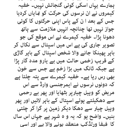
ہمارے یہاں اسکی کوئی گنجائش نہیں۔ خفیہ
کیمروں نے ان نرسوں کی حرکت کو نمایاں کردیا
جس کے بعد ا ن کے پاس اپنی حرکتوں کا کوئی
جواز نہیں تھا چنانچہ انہیں ملازمت سے ہاتھ
دھونا پڑا۔ خفیہ کیمرے نے اس موقع کی جو
تصویر جاری کی ہے اس میں اسپتال سے نکال کر
باہر پھینکا جانے والا شخص اسپتال کے باہر گاڑی
کے قریب زخمی حالت میں بے یارو مدد گار پڑا
ہے جبکہ ٹانگ میں بڑا زخم ہے جس سے خون
بھی رس رہا ہے۔ خفیہ کیمرے سے پتہ چلتا ہے
کہ دونوں نرسوں نے ایمرجنسی وارڈ سے اس
مریض کو وہیل چیئرپر بٹھایا اور پھر بے رحمی
سے دھکیلتے ہوئے اسپتال کے باہر لائیں اور پھر
وہیل چیئر سے دھکا دیکر زمین پر گرا کر چلتی
بنیں۔ واضح ہو کہ یہ و ہ شہر ہے جہاں اس سال
کا فیفا ورلڈکپ منعقد ہونے والا ہے اور اسی