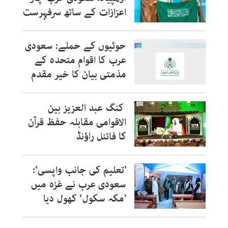
اعزازات کے ساتھ سرفہرست
حوثیوں کے حملے: سعودی
عرب کا اقوام متحدہ کے
مذمتی بیان کا خیر مقدم
کنگ عبد العزیز بین
الاقوامی مقابلہ حفظ قرآن
کا فائنل راؤنڈ
’تعلیم کی جانب واپسی‘:
سعودی عرب نے غزہ میں
’مکہ سکول‘ کھول دیا