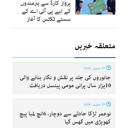
پرواز کارڈ سے ہنرمندوں
کے لیے پی آئی اے کے
سستے ٹکٹس کا آغاز
متعلقہ خبریں
29 جنوری ، 2018
جانوروں کی جلد پر نقش و نگار بنانے والی
10ہزار سال پرانی مومی پینسل دریافت
29 جنوری ، 2018
نوعمر لڑکا حادثے سے دوچار، 6انچ لمبا پیچ
کھوپڑی میں گھس گیا