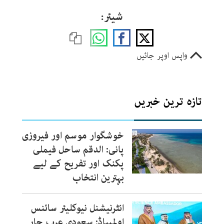
شیئر:
واپس اوپر جائیں
تازہ ترین خبریں
خوشگوار موسم اور فیروزی
پانی: الدقم ساحل فیملی
پکنک اور تفریح کے لیے
بہترین انتخاب
انٹرنیشنل نیوکلیئر سائنس
اولمپیاڈ: سعودی عرب چار