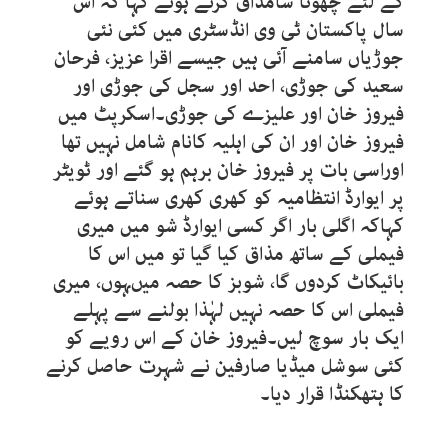
کے لئے چھوٹا سامذاق کرتے ہوئے کہا کہ اس
سال پاکستان ٹی وی انڈسٹری میں کئی نئی
جوڑیاں سامنے آئی ہیں جیسے اقرا عزیز، فرحان
سعید کی جوڑی، احد اور سجل کی جوڑی اور
فیروز خان اور علیزے کی جوڑی۔اسکرپٹ میں
فیروز خان اور ان کی اہلیہ کانام شامل نہیں تھا
اوراسی بات پر فیروز خان برہم ہو گئے اور ٹویٹر
پر ایوارڈ انتظامیہ کو کھری کھری سناتے ہوئے
کہاکہ اگلی بار اگر کسی ایوارڈ شو میں میری
فیملی کے ساتھ مذاق کیا گیا تو میں اس کا
بائیکاٹ کردوں گا، شوبز کا حصہ میںہوں، میری
فیملی اس کا حصہ نہیں لہٰذا بولنے سے پہلے
ایک بار سوچ لیں۔فیروز خان کے اس رویے کو
کئی سوشل میڈیا صارفین نے شہرت حاصل کرنے
کا ہتھکنڈا قرار دیا۔