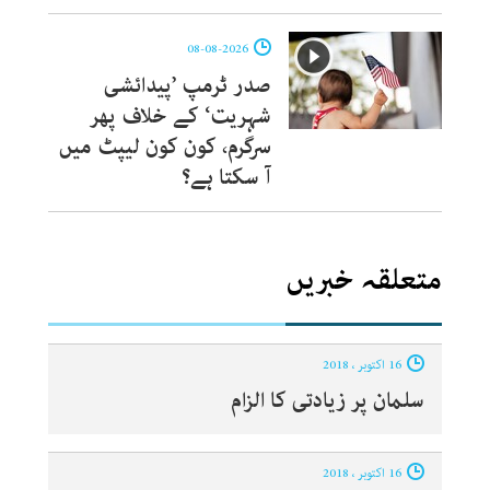
08-08-2026
صدر ٹرمپ ’پیدائشی
شہریت‘ کے خلاف پھر
سرگرم، کون کون لیپٹ میں
آ سکتا ہے؟
متعلقہ خبریں
16 اکتوبر ، 2018
سلمان پر زیادتی کا الزام
16 اکتوبر ، 2018