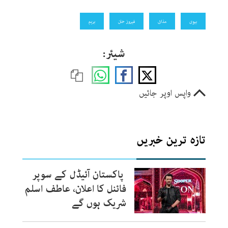
بیوی
مذاق
فیروز خان
برہم
شیئر:
واپس اوپر جائیں
تازہ ترین خبریں
پاکستان آئیڈل کے سوپر
فائنل کا اعلان، عاطف اسلم
شریک ہوں گے