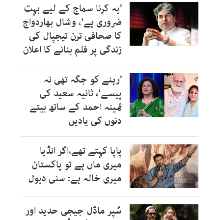
’یہ کرنا سماج کے لیے بہت
ضروری ہے‘، وشال بھاردواج
کا صحافی ترن تیجپال کی
زندگی پر فلم بنانے کا اعلان
’رہنے کو جگہ تھی نہ
پیسے‘، ثانیہ سعید کی
ثمینہ احمد کے ساتھ بیتے
دنوں کی یادیں
پاپا کہتے تھے،اگر انڈیا
میری ماں ہے تو پاکستان
میری خالہ ہے: سنی دیول
سُپر ماڈل جیجی حدید اور