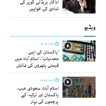
اداکار بریڈلی کُوپر کی
شادی کی افواہیں
ویڈیو
09-08-2026
’پاکستان کی اپنی
معدنیات‘، اسلام آباد میں
قیمتی پتھروں کی نمائش
08-08-2026
اسلام آباد: سعودی عرب،
پاکستان اور ترکیہ کے
پرچموں کی بہار