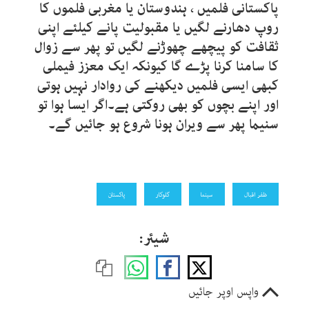
پاکستانی فلمیں ، ہندوستان یا مغربی فلموں کا
روپ دھارنے لگیں یا مقبولیت پانے کیلئے اپنی
ثقافت کو پیچھے چھوڑنے لگیں تو پھر سے زوال
کا سامنا کرنا پڑے گا کیونکہ ایک معزز فیملی
کبھی ایسی فلمیں دیکھنے کی روادار نہیں ہوتی
اور اپنے بچوں کو بھی روکتی ہے۔اگر ایسا ہوا تو
سنیما پھر سے ویران ہونا شروع ہو جائیں گے۔
ظفر اقبال
سینما
گلوکار
پاکستان
شیئر:
واپس اوپر جائیں