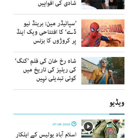
شادی کی افواہیں
’سپائیڈر مین: برینڈ نیو
ڈے‘ کا افتتاحی ویک اینڈ
پر کروڑوں کا بزنس
شاہ رخ خان کی فلم ’کنگ‘
کی ریلیز کی تاریخ میں
کوئی تبدیلی نہیں
ویڈیو
07-08-2026
اسلام آباد پولیس کے اہلکار