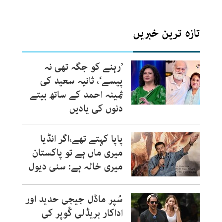
تازہ ترین خبریں
’رہنے کو جگہ تھی نہ
پیسے‘، ثانیہ سعید کی
ثمینہ احمد کے ساتھ بیتے
دنوں کی یادیں
پاپا کہتے تھے،اگر انڈیا
میری ماں ہے تو پاکستان
میری خالہ ہے: سنی دیول
سُپر ماڈل جیجی حدید اور
اداکار بریڈلی کُوپر کی