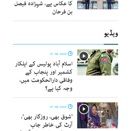
کا عکاس ہے، شہزادہ فیصل
بن فرحان
ویڈیو
07-08-2026
اسلام آباد پولیس کے اہلکار
کشمیر اور پنجاب کے
وفاقی دارالحکومت میں،
وجہ کیا ہے؟
07-08-2026
’شوق بھی، روزگار بھی‘،
آرٹ کی خاطر جاب