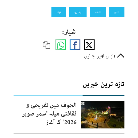
لندن
تحفہ
بیداری
نیند
شیئر:
واپس اوپر جائیں
تازہ ترین خبریں
الجوف میں تفریحی و
ثقافتی میلہ ’سمر صویر
2026‘ کا آغاز