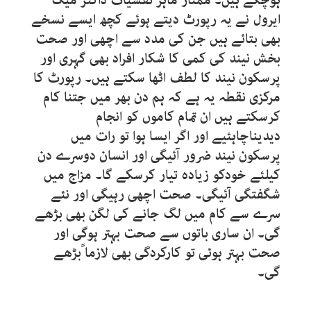
ہوچکے ہیں۔ ممتاز ماہر نفسیات ڈاکٹر میگ
ایرول نے یہ رپورٹ دیتے ہوئے کچھ ایسے نسخے
بھی بتائے ہیں جن کی مدد سے اچھی اور صحت
بخش نیند کی کمی کا شکار افراد بھی گہری اور
پرسکون نیند کا لطف اٹھا سکتے ہیں۔ رپورٹ کا
مرکزی نقطہ یہ ہے کہ ہم دن بھر میں جتنا کام
کرسکتے ہیں ان تمام کاموں کو انجام
دیدیناچاہئیے اور اگر ایسا ہوا تو رات میں
پرسکون نیند ضرور آئیگی اور انسان دوسرے دن
کیلئے خودکو زیادہ تیار کرسکے گا۔ مزاج میں
شگفتگی آئیگی۔ صحت اچھی رہیگی اور نئے
سرے سے کام میں لگ جانے کی لگن بھی بڑھے
گی۔ ان ساری باتوں سے صحت بہتر ہوگی اور
صحت بہتر ہوئی تو کارکردگی بھی لازما ًبڑھے
گی۔