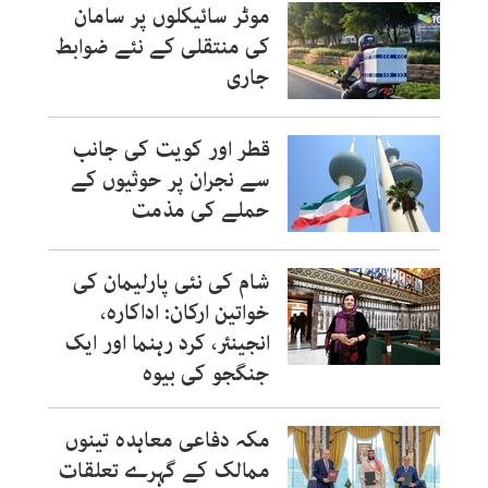
موٹر سائیکلوں پر سامان
کی منتقلی کے نئے ضوابط
جاری
قطر اور کویت کی جانب
سے نجران پر حوثیوں کے
حملے کی مذمت
شام کی نئی پارلیمان کی
خواتین ارکان: اداکارہ،
انجینئر، کرد رہنما اور ایک
جنگجو کی بیوہ
مکہ دفاعی معاہدہ تینوں
ممالک کے گہرے تعلقات