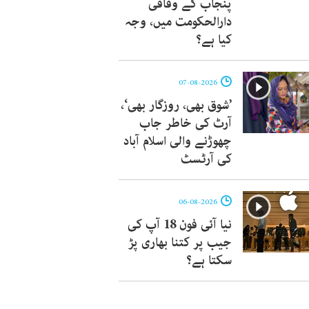
پنجاب کے وفاقی
دارالحکومت میں، وجہ
کیا ہے؟
07-08-2026
’شوق بھی، روزگار بھی‘،
آرٹ کی خاطر جاب
چھوڑنے والی اسلام آباد
کی آرٹسٹ
06-08-2026
نیا آئی فون 18 آپ کی
جیب پر کتنا بھاری پڑ
سکتا ہے؟