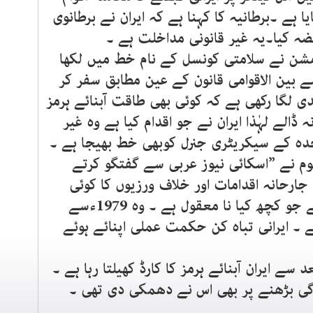
 ہے ۔برطانیہ کا کہنا ہے کہ ایران نے برطانوی
ضہ کیا۔یہ غیر قانونی مداخلت ہے ۔
مشن نے سلامتی کونسل کے نام خط میں لکھا
ے بین الاقوامی قانون کے عین مطابق سفر کر
بندی لگا رکھی ہے کہ کوئی بھی طاقت آبنائے ہرمز
الے لہٰذا ایران نے جو اقدام کیا ہے وہ غیر
تحدہ کے سیکریٹری جنرل کوبھی خط بھیجا ہے ۔
لعتوم نے ”اسکائی نیوز عربی سے گفتگو کرتے
ں جارحانہ اقدامات اور خلاف ورزیوں کا کوئی
جواز پیش نہیں کر سکتے ۔ایران نے جو کچھ کیا نا معقول ہے ۔ وہ 1979ءسے
 ۔ ایرانی تباہ کن حکمت عملی اپنائے ہوئے
د سے ایران آبنائے ہرمز کا کارڈ کھیلتا رہا ہے ۔