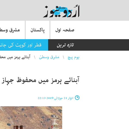
صفحہ اول
پاکستان
مشرق وسطی
تازہ ترین
قطر اور کویت کی جان
You are here
ہوم پیچ
مشرق وسطیٰ
آبنائے ہرمز میں محف
آبنائے ہرمز میں محفوظ جہاز ر
اتوار 21 جولائی 2019 22:13