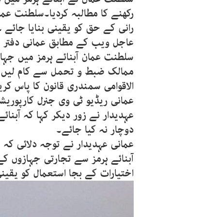
رکھنے کا مطالبہ کردیا۔سلطنت عما
رانی کے حق کو یقینی بنایا جائے ۔
عاجل ویب کے مطابق عمانی دفتر خا
سلطنت عمان آبنائے ہرمز میں جہا
ممالک ضبط و تحمل سے کام لیں ۔ 
الاقوامی سمندری قانون کا پاس کری
عمانی ریڈیو ٹی وی جنرل کارپوریش
عہدیدار نے زور دیکر کہا کہ آبنائے
دوچار نہ کیا جائے۔
عمانی عہدیدار نے توجہ دلائی کہ
آبنائے ہرمز سے تجارتی جہازوں ک
اختیارات کے بجا استعمال کو یقین