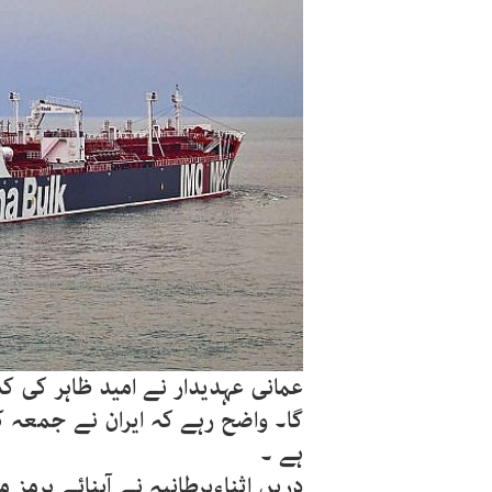
عمانی عہدیدار نے امید ظاہر کی کہ
گا۔ واضح رہے کہ ایران نے جمعہ کو
ہے ۔
دریں اثناءبرطانیہ نے آبنائے ہرمز م