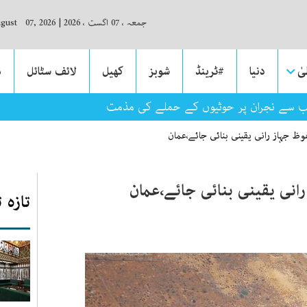
جمعہ ، 07 اگست ، 2026
|
ugust 07, 2026
ٰ
دنیا
#ٹرینڈ
شوبز
کھیل
لائف سٹائل
م
ب سے نجران پر حوثیوں کے حملے کی مذمت
وظ جہاز رانی یقینی بنائی جائے،عمان
انی یقینی بنائی جائے،عمان
تازہ 