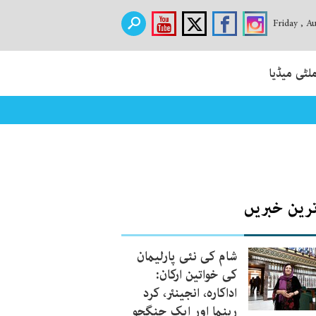
Friday , A
لٹی میڈیا
ترین خبریں
شام کی نئی پارلیمان
کی خواتین ارکان:
اداکارہ، انجینئر، کرد
رہنما اور ایک جنگجو