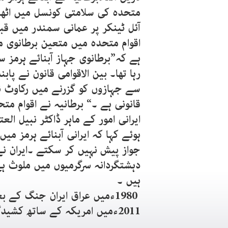
متحدہ کی سلامتی کونسل میں اٹھایا
آئل ٹینکر پر عمانی سمندر میں قب
اقوام متحدہ میں متعین برطانوی 
ہے کہ”برطانوی جہاز آبنائے ہرمز س
رہا تھا۔ بین الاقوامی قانون نے پا
سے جہازوں کو گزرنے میں رکاوٹ نہ ڈ
قانونی ہے ۔“ برطانیہ نے اقوام م
ایرانی امور کے ماہر ڈاکٹر نبیل ا
ہوئے کہا کہ ایرانی آبنائے ہرمز می
دہشتگردانہ سرگرمیوں میں ملوث ہے
ہیں ۔
1980ءمیں عراق ایران جنگ کے بع
2011ءمیں امریکہ کے ساتھ کشیدگی بڑھنے پر بھی اس نے دھمکی دی تھی ۔