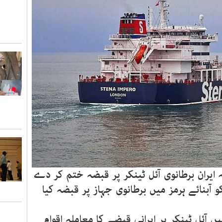
 ایران برطانوی آئل ٹینکر پر قبضہ ختم کر دے
 آبنائے ہرمز میں برطانوی جہاز پر قبضہ کیا
یں آئل ٹینکر پر ایرانی قبضے کا معاملہ اقوام