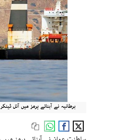
برطانیہ نے آبنائے ہرمز میں آئل ٹینکر
سلطنت عمان نے آبنائے ہرمز میں م