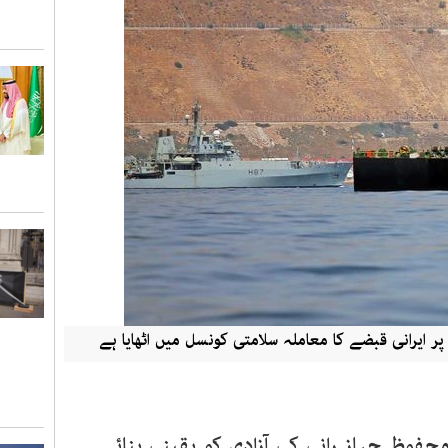
 پر ایرانی قبضے کا معاملہ سلامتی کونسل میں اٹھایا ہے
حفوظ جہاز رانی کی آزادی کو یقینی بنائے