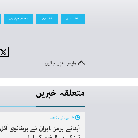
سلطنت عمان
آبنائے ہرمز
محفوظ جہاز رانی
واپس اوپر جائیں
متعلقہ خبریں
19 جولائی ، 2019
آبنائے ہرمز :ایران نے برطانوی آئل
ٹینکر پر قبضہ کر لیا