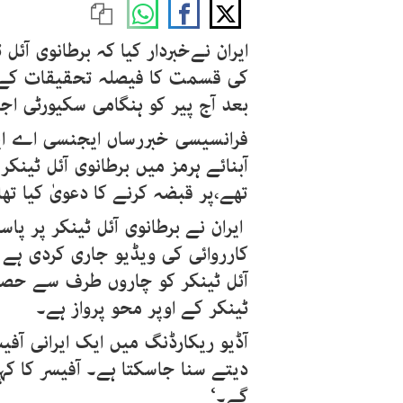
ایران نےخبردار کیا کہ برطانوی آئل 
کی قسمت کا فیصلہ تحقیقات کے بع
بعد آج پیر کو ہنگامی سکیورٹی اج
فرانسیسی خبررساں ایجنسی اے ایف
تھے،پر قبضہ کرنے کا دعویٰ کیا تھا
ایران نے برطانوی آئل ٹینکر پر پا
آئل ٹینکر کو چاروں طرف سے حصار 
ٹینکر کے اوپر محو پرواز ہے۔
آڈیو ریکارڈنگ میں ایک ایرانی آفی
دیتے سنا جاسکتا ہے۔ آفیسر کا کہن
گے۔‘