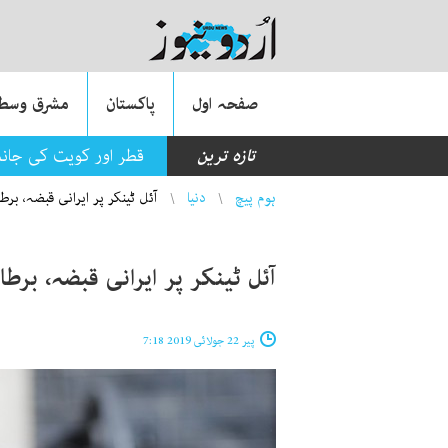
صفحہ اول
پاکستان
مشرق وسطی
تازہ ترین
قطر اور کویت کی جان
You are here
ہوم پیچ
دنیا
آئل ٹینکر پر ایرانی قبضہ، برط
آئل ٹینکر پر ایرانی قبضہ، برطا
پیر 22 جولائی 2019 7:18