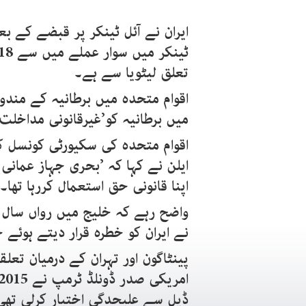
ایران نے آئل ٹینکر پر قبضے کے بع
تعلق لیٹویا سے ہے۔
اقوام متحدہ میں برطانیہ کے مندوب
میں برطانیہ کو’غیرقانونی مداخلت‘ ک
اقوام متحدہ کی سکیورٹی کونسل 
ایلن نے کہا کہ ’بحری جہاز عمانی پ
اپنا قانونی حق استعمال کررہا تھا۔‘
واضح رہے کہ خلیج میں رواں سا
نے ایران کو خطرہ قرار دیتے ہوئ
پینٹاگون اور تہران کے درمیان ت
ڈیل سے علیحدگی اختیار کرلی تھی