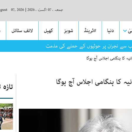
جمعہ ، 07 اگست ، 2026
|
ugust 07, 2026
ٰ
دنیا
#ٹرینڈ
شوبز
کھیل
لائف سٹائل
م
ب سے نجران پر حوثیوں کے حملے کی مذمت
انیہ کا ہنگامی اجلاس آج ہوگا
نیہ کا ہنگامی اجلاس آج ہوگا
تازہ 