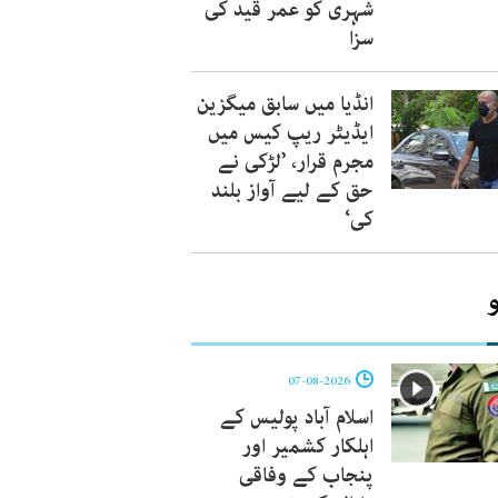
شہری کو عمر قید کی
سزا
انڈیا میں سابق میگزین
ایڈیٹر ریپ کیس میں
مجرم قرار، ’لڑکی نے
حق کے لیے آواز بلند
کی‘
07-08-2026
اسلام آباد پولیس کے
اہلکار کشمیر اور
پنجاب کے وفاقی