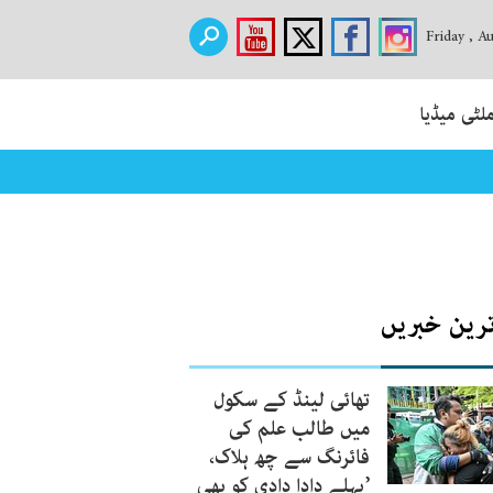
Friday , A
لٹی میڈیا
ترین خبریں
تھائی لینڈ کے سکول
میں طالب علم کی
فائرنگ سے چھ ہلاک،
’پہلے دادا دادی کو بھی