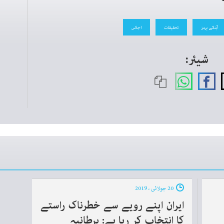
آبنائے ہرمز
تحقیقات
اجلاس
شیئر:
20 جولائی ، 2019
ایران اپنے رویے سے خطرناک راستے
کا انتخاب کر رہا ہے: برطانیہ