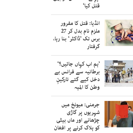
قتل کیا‘
انڈیا: قتل کا مفرور
ملزم نام بدل کر 27
برس تک ’ڈاکٹر‘ بنا رہا،
گرفتار
’ہم اب کہاں جائیں؟‘
برطانیہ سے فرانس بے
دخل کیے گئے تارکینِ
وطن کا المیہ
جرمنی: میونخ میں
شہریوں پر گاڑی
چڑھانے اور ماں بیٹی
کو ہلاک کرنے پر افغان