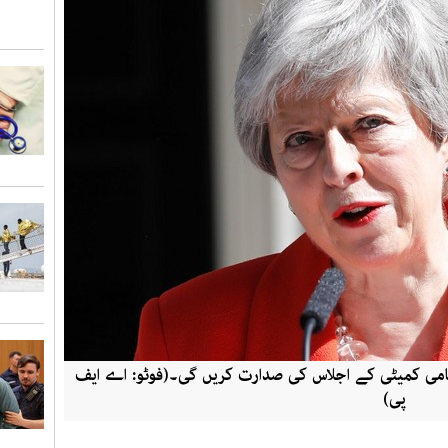
گامی کمیٹی کے اجلاس کی صدارت کریں گی۔(فوٹو: اے ایف
پی)