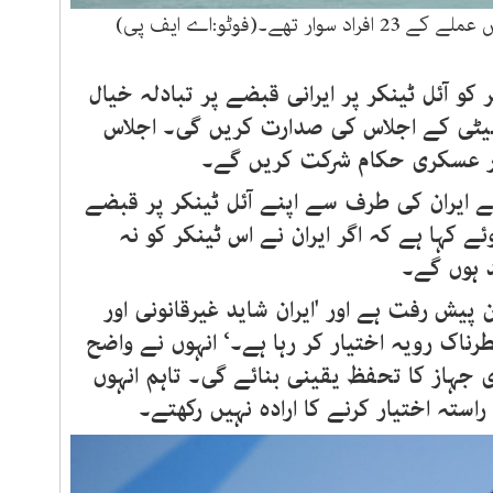
تھے۔(فوٹو:اے ایف پی)
کو آئل ٹینکر پر ایرانی قبضے پر تبادلہ خیال
میٹی کے اجلاس کی صدارت کریں گی۔ اجلاس
ور عسکری حکام شرکت کریں گے۔
ے ایران کی طرف سے اپنے آئل ٹینکر پر قبضے
ے کہا ہے کہ اگر ایران نے اس ٹینکر کو نہ
د ہوں گے۔
 پیش رفت ہے اور 'ایران شاید غیرقانونی اور
رناک رویہ اختیار کر رہا ہے۔‘ انہوں نے واضح
جہاز کا تحفظ یقینی بنائے گی۔ تاہم انہوں
استہ اختیار کرنے کا ارادہ نہیں رکھتے۔