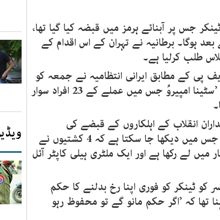
ٹینکر جس پر آبنائے ہرمز میں قبضہ کیا گیا تھا،
د ہوگا۔ برطانیہ نے تہران کے اس اقدام کے
لاس طلب کرلیا ہے۔
 پی کے مطابق ایرانی انتظامیہ نے جمعہ کو
آبنائے ہرمز میں برطانوی آئل ٹینکر ’سٹینا امپیروُ جس میں عملے کے 23 افراد سوار
۔
سداران انقلاب کے اہلکاروں کے قبضے کی
ویڈیو
کارروائی کی ویڈیو جاری کردی ہے جس میں دیکھا جا سکتا ہے کہ 4 کشتیوں نے
میں لے رکھا ہے اور ایک ملٹری ہیلی کاپٹر آئل
سر کو ٹینکر کو فوری اپنا رخ بدلنے کا حکم
ا تھا کہ ’اگر حکم مانو گے تو محفوظ رہو