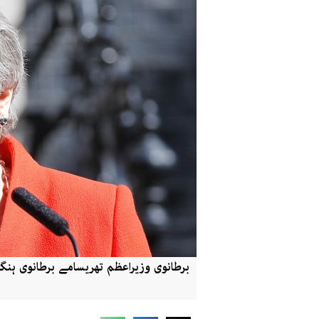
برطانوی وزیراعظم تھریسامے برطانوی ہن