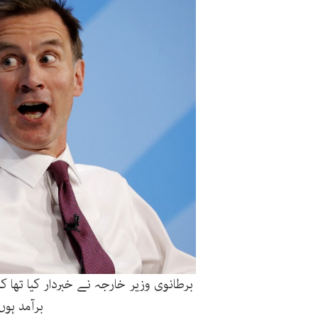
برطانوی وزیر خارجہ نے خبردار کیا تھا ک
برآمد ہو