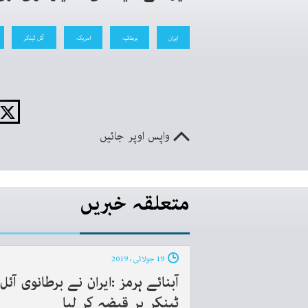
ایران
برطانیہ
امریکہ
آئل ٹینکر
واپس اوپر جائیں
متعلقہ خبریں
19 جولائی ، 2019
آبنائے ہرمز :ایران نے برطانوی آئل
ٹینکر پر قبضہ کر لیا