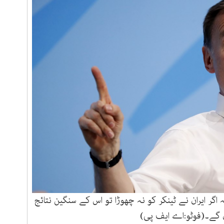
ہ اگر ایران نے ٹینکر کو نہ چھوڑا تو اس کے سنگین نتائج
ں گے۔(فوٹو:اے ایف پی)