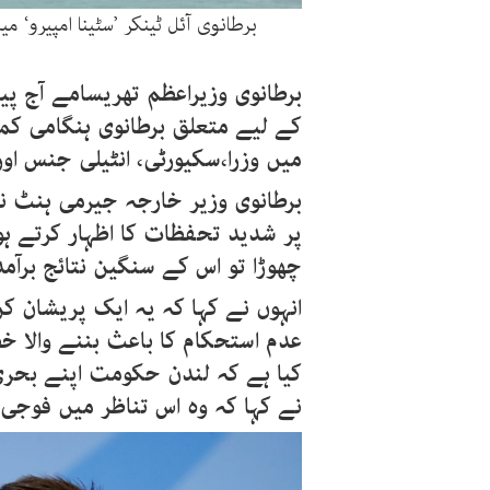
برطانوی آئل ٹینکر ’سٹینا امپیرو‘ میں عملے کے 23 افراد سوار 
برطانوی وزیراعظم تھریسامے آج پیر 
کے لیے متعلق برطانوی ہنگامی ک
میں وزرا،سکیورٹی، انٹیلی جنس ا
برطانوی وزیر خارجہ جیرمی ہنٹ ن
پر شدید تحفظات کا اظہار کرتے ہوئ
چھوڑا تو اس کے سنگین نتائج برآم
انہوں نے کہا کہ یہ ایک پریشان کن
عدم استحکام کا باعث بننے والا خط
کیا ہے کہ لندن حکومت اپنے بحری 
نے کہا کہ وہ اس تناظر میں فوجی ر