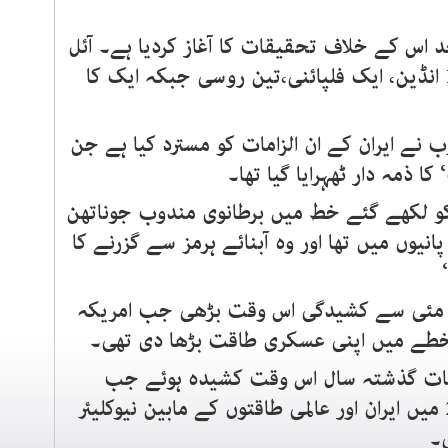
د اس کے خلاف تحقیقات کا آغاز کردیا ہے۔ آئل
ٹینکر میں سوار عملے میں سے 18 انڈین، ایک فلپائنی،تین روسی جبکہ ایک کا
 نے ایران کے ان الزامات کو مسترد کیا ہے جن
ا ذمہ دار ٹھہرایا گیا تھا۔
کو لکھے گئے خط میں برطانوی مندوب جوناتھن
انیوں میں تھا اور وہ آبنائے ہرمز سے گزرنے کا
ل مئی سے کشیدگی اس وقت بڑھی جب امریکہ
ے خطے میں اپنی عسکری طاقت بڑھا دی تھی۔
علقات گذشتہ سال اس وقت کشیدہ ہوئے جب
امریکی صدر ڈونلڈ ٹرمپ نے 2015 میں ایران اور عالمی طاقتوں کے مابین نیوکلیئر
۔